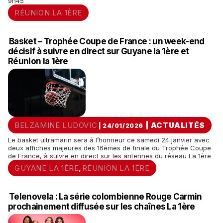
9h45
RÉUNION LA 1ÈRE
Basket – Trophée Coupe de France : un week-end
décisif à suivre en direct sur Guyane la 1ère et
Réunion la 1ère
BELZAMINE LUDOVIC
|
ACTUALITÉS
| 24/01/2026
Le basket ultramarin sera à l’honneur ce samedi 24 janvier avec
deux affiches majeures des 16èmes de finale du Trophée Coupe
de France, à suivre en direct sur les antennes du réseau La 1ère
GUYANE LA 1ÈRE
RÉUNION LA 1ÈRE
,
Telenovela : La série colombienne Rouge Carmin
prochainement diffusée sur les chaînes La 1ère