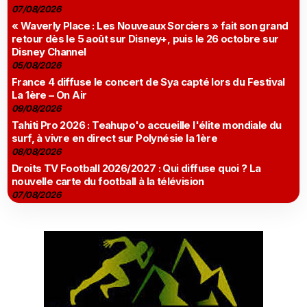
07/08/2026
« Waverly Place : Les Nouveaux Sorciers » fait son grand
retour dès le 5 août sur Disney+, puis le 26 octobre sur
Disney Channel
05/08/2026
France 4 diffuse le concert de Sya capté lors du Festival
La 1ère – On Air
09/08/2026
Tahiti Pro 2026 : Teahupo'o accueille l'élite mondiale du
surf, à vivre en direct sur Polynésie la 1ère
08/08/2026
Droits TV Football 2026/2027 : Qui diffuse quoi ? La
nouvelle carte du football à la télévision
07/08/2026