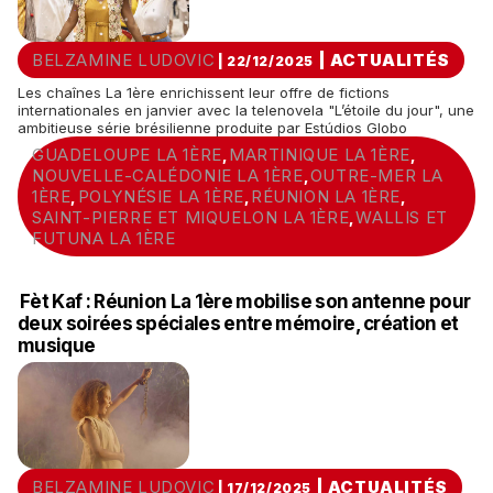
BELZAMINE LUDOVIC
|
ACTUALITÉS
| 22/12/2025
Les chaînes La 1ère enrichissent leur offre de fictions
internationales en janvier avec la telenovela "L’étoile du jour", une
ambitieuse série brésilienne produite par Estúdios Globo
GUADELOUPE LA 1ÈRE
MARTINIQUE LA 1ÈRE
,
,
NOUVELLE-CALÉDONIE LA 1ÈRE
OUTRE-MER LA
,
1ÈRE
POLYNÉSIE LA 1ÈRE
RÉUNION LA 1ÈRE
,
,
,
SAINT-PIERRE ET MIQUELON LA 1ÈRE
WALLIS ET
,
FUTUNA LA 1ÈRE
Fèt Kaf : Réunion La 1ère mobilise son antenne pour
deux soirées spéciales entre mémoire, création et
musique
BELZAMINE LUDOVIC
|
ACTUALITÉS
| 17/12/2025