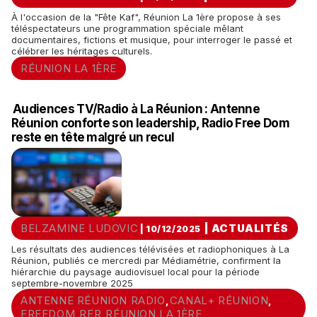
À l'occasion de la "Fête Kaf", Réunion La 1ère propose à ses
téléspectateurs une programmation spéciale mêlant
documentaires, fictions et musique, pour interroger le passé et
célébrer les héritages culturels.
RÉUNION LA 1ÈRE
Audiences TV/Radio à La Réunion : Antenne
Réunion conforte son leadership, Radio Free Dom
reste en tête malgré un recul
BELZAMINE LUDOVIC
|
ACTUALITÉS
| 10/12/2025
Les résultats des audiences télévisées et radiophoniques à La
Réunion, publiés ce mercredi par Médiamétrie, confirment la
hiérarchie du paysage audiovisuel local pour la période
septembre-novembre 2025
ANTENNE RÉUNION RADIO
CANAL+ RÉUNION
,
,
FREEDOM
RER
RÉUNION LA 1ÈRE
,
,