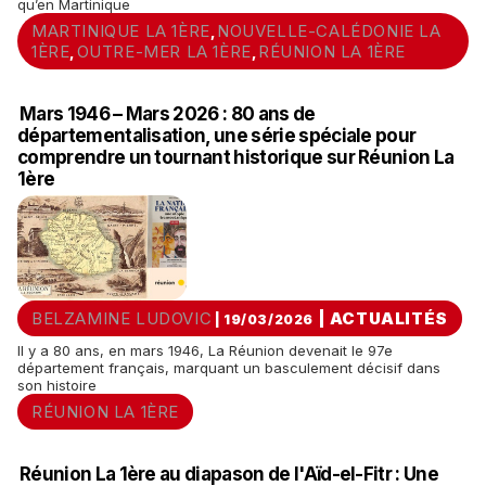
qu’en Martinique
MARTINIQUE LA 1ÈRE
NOUVELLE-CALÉDONIE LA
,
1ÈRE
OUTRE-MER LA 1ÈRE
RÉUNION LA 1ÈRE
,
,
Mars 1946 – Mars 2026 : 80 ans de
départementalisation, une série spéciale pour
comprendre un tournant historique sur Réunion La
1ère
BELZAMINE LUDOVIC
|
ACTUALITÉS
| 19/03/2026
Il y a 80 ans, en mars 1946, La Réunion devenait le 97e
département français, marquant un basculement décisif dans
son histoire
RÉUNION LA 1ÈRE
Réunion La 1ère au diapason de l'Aïd-el-Fitr : Une