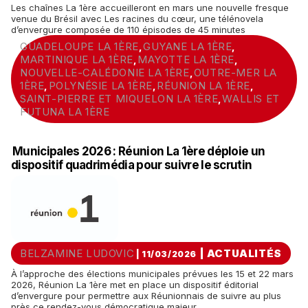
Les chaînes La 1ère accueilleront en mars une nouvelle fresque
venue du Brésil avec Les racines du cœur, une télénovela
d’envergure composée de 110 épisodes de 45 minutes
GUADELOUPE LA 1ÈRE
GUYANE LA 1ÈRE
,
,
MARTINIQUE LA 1ÈRE
MAYOTTE LA 1ÈRE
,
,
NOUVELLE-CALÉDONIE LA 1ÈRE
OUTRE-MER LA
,
1ÈRE
POLYNÉSIE LA 1ÈRE
RÉUNION LA 1ÈRE
,
,
,
SAINT-PIERRE ET MIQUELON LA 1ÈRE
WALLIS ET
,
FUTUNA LA 1ÈRE
Municipales 2026 : Réunion La 1ère déploie un
dispositif quadrimédia pour suivre le scrutin
BELZAMINE LUDOVIC
|
ACTUALITÉS
| 11/03/2026
À l’approche des élections municipales prévues les 15 et 22 mars
2026, Réunion La 1ère met en place un dispositif éditorial
d’envergure pour permettre aux Réunionnais de suivre au plus
près ce rendez-vous démocratique majeur