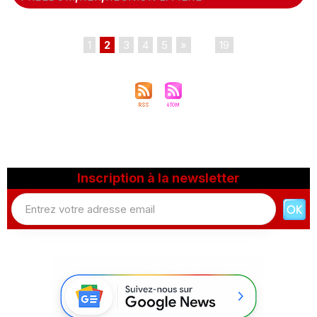
1
2
3
4
5
»
...
19
Inscription à la newsletter