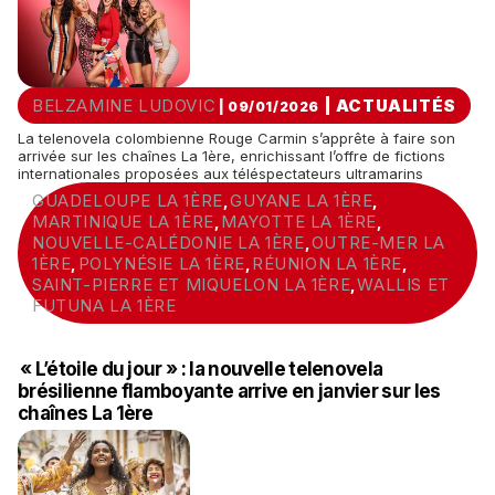
BELZAMINE LUDOVIC
|
ACTUALITÉS
| 09/01/2026
La telenovela colombienne Rouge Carmin s’apprête à faire son
arrivée sur les chaînes La 1ère, enrichissant l’offre de fictions
internationales proposées aux téléspectateurs ultramarins
GUADELOUPE LA 1ÈRE
GUYANE LA 1ÈRE
,
,
MARTINIQUE LA 1ÈRE
MAYOTTE LA 1ÈRE
,
,
NOUVELLE-CALÉDONIE LA 1ÈRE
OUTRE-MER LA
,
1ÈRE
POLYNÉSIE LA 1ÈRE
RÉUNION LA 1ÈRE
,
,
,
SAINT-PIERRE ET MIQUELON LA 1ÈRE
WALLIS ET
,
FUTUNA LA 1ÈRE
« L’étoile du jour » : la nouvelle telenovela
brésilienne flamboyante arrive en janvier sur les
chaînes La 1ère