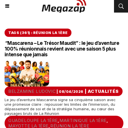
TAGS (361) : RÉUNION LA 1ÈRE
“Mascarena – Le Trésor Maudit” : le jeu d’aventure
100% réunionnais revient avec une saison 5 plus
intense que jamais
BELZAMINE LUDOVIC
|
ACTUALITÉS
| 08/04/2026
Le jeu d’aventure Mascarena signe sa cinquième saison avec
une promesse claire : repousser les limites de l’immersion, du
dépassement de soi et de la stratégie humaine, au cœur des
paysages bruts de La Réunion
GUADELOUPE LA 1ÈRE
MARTINIQUE LA 1ÈRE
,
,
MAYOTTE LA 1ÈRE
RÉUNION LA 1ÈRE
,