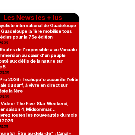
Les News les + lus
ycliste international de Guadeloupe
 Guadeloupe la 1ère mobilise tous
édias pour la 75e édition
2026
 Routes de l'impossible » au Vanuatu
 immersion au cœur d'un peuple
nté aux défis de la nature sur
e 5
2026
 Pro 2026 : Teahupo'o accueille l'élite
le du surf, à vivre en direct sur
sie la 1ère
2026
 Video : The Five-Star Weekend,
er saison 4, Midsommar…
vrez toutes les nouveautés du mois
t 2026
2026
re(s) : Être au-delà-de" : Canal+