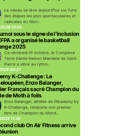
Le rideau se lève aujourd’hui sur l’une
des étapes les plus spectaculaires et
radicales du Worl...
2026 13:23
urnoi sous le signe de l’inclusion
LEFPA a organisé le basketball
lenge 2025
Ce vendredi 10 octobre, le Complexe
Terre Sainte Nelson Mandela de Saint-
Pierre a vibré au rythm...
2025 09:37
emy K-Challenge : Le
eloupéen, Enzo Balanger,
ier Français sacré Champion du
 de Moth à foils
Enzo Balanger, athlète de l’Akademy by
K-Challenge, remporte son premier
titre de Champion du Mond...
2025 11:30
cond club On Air Fitness arrive
Réunion