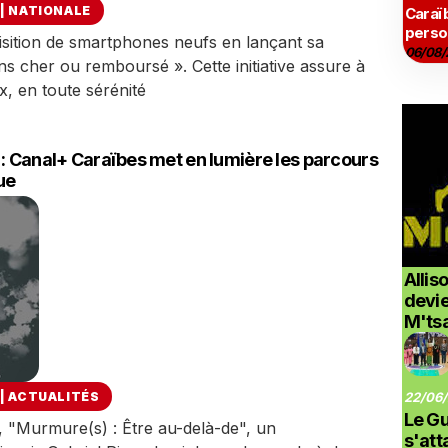
|
NATIONALE
Caraï
perso
isition de smartphones neufs en lançant sa
06/08/
ns cher ou remboursé ». Cette initiative assure à
ix, en toute sérénité
 : Canal+ Caraïbes met en lumière les parcours
ue
Allis
devi
M'ts
|
ACTUALITÉS
22/06/
Le G
 "Murmure(s) : Être au-delà-de", un
s'at