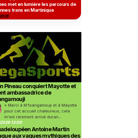
bes met en lumière les parcours de
nnes trans en Martinique
2026
on Pineau conquiert Mayotte et
ent ambassadrice de
angamouji
« Merci à M'tsangamouji et à Mayotte
pour cet accueil chaleureux, cela
m'est rarement arrivé duran...
2026 13:00
uadeloupéen Antoine Martin
taque aux vagues mythiques des