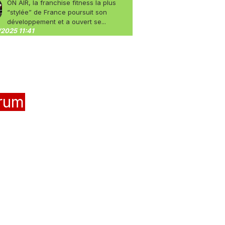
ON AIR, la franchise fitness la plus
“stylée” de France poursuit son
développement et a ouvert se...
2025 11:41
rum