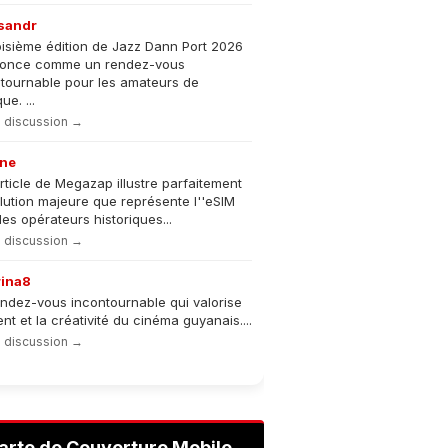
sandr
oisième édition de Jazz Dann Port 2026
nonce comme un rendez-vous
tournable pour les amateurs de
e. ...
la discussion →
ne
rticle de Megazap illustre parfaitement
olution majeure que représente l''eSIM
les opérateurs historiques...
la discussion →
rina8
ndez-vous incontournable qui valorise
lent et la créativité du cinéma guyanais....
la discussion →
arte de Couverture Mobile