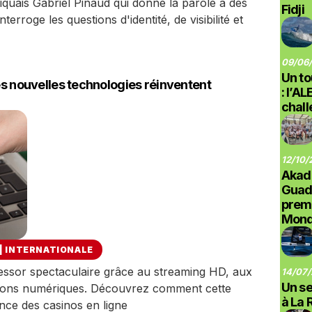
iquais Gabriel Pinaud qui donne la parole à des
Fidji
erroge les questions d'identité, de visibilité et
09/06/
Un to
les nouvelles technologies réinventent
: l’A
chal
12/10/
Akad
Guad
prem
Monde
|
INTERNATIONALE
 essor spectaculaire grâce au streaming HD, aux
14/07/
Un se
ations numériques. Découvrez comment cette
à La 
nce des casinos en ligne