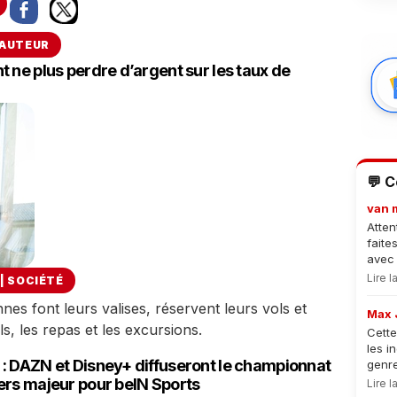
 AUTEUR
 ne plus perdre d’argent sur les taux de
💬 
van 
Atten
faite
avec 
Lire 
|
SOCIÉTÉ
nes font leurs valises, réservent leurs vols et
Max 
s, les repas et les excursions.
Cette
les i
: DAZN et Disney+ diffuseront le championnat
genre
ers majeur pour beIN Sports
Lire 