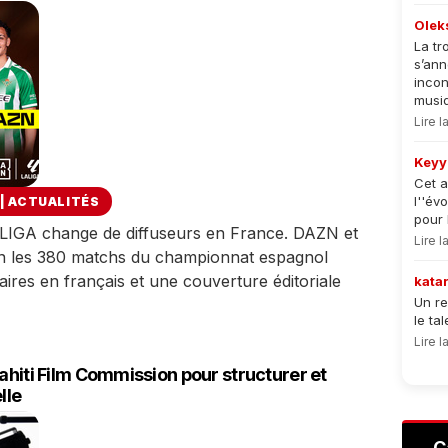
Olek
La tr
s’an
incon
musiqu
Lire 
Keyy
Cet a
l''év
|
ACTUALITÉS
pour 
LIGA change de diffuseurs en France. DAZN et
Lire 
ion les 380 matchs du championnat espagnol
res en français et une couverture éditoriale
kata
Un re
le ta
Lire 
Tahiti Film Commission pour structurer et
lle
C