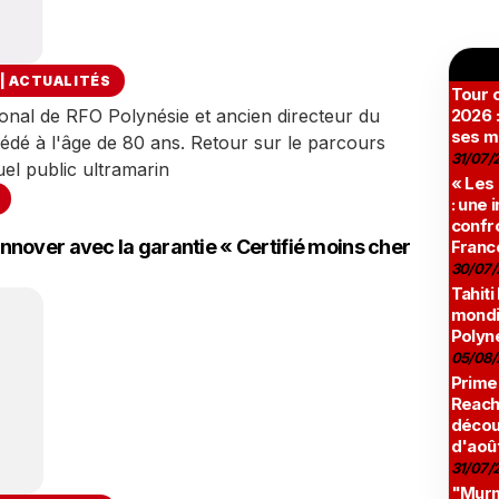
|
ACTUALITÉS
Tour c
ional de RFO Polynésie et ancien directeur du
2026 :
ses m
édé à l'âge de 80 ans. Retour sur le parcours
31/07/
uel public ultramarin
« Les
: une
confro
nover avec la garantie « Certifié moins cher
Franc
30/07/
Tahiti
mondia
Polyné
05/08/
Prime
Reach
décou
d'aoû
31/07/
"Murmu