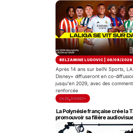
BELZAMINE LUDOVIC | 06/08/2026
Après 14 ans sur beIN Sports, LA
Disney+ diffuseront en co-diffus
jusqu'en 2029, avec des commentai
renforcée
,
DAZN
DISNEY+
La Polynésie française crée la 
promouvoir sa filière audiovisue