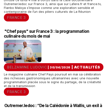
Diffusé ce lundi 4 mai à 00h20 dans la case documentaire
Outremer.ledoc sur France 3, ainsi que sur La1ere.fr et france.tv,
Flanbo Maloya s’impose comme une exploration sensible et
contemporaine de l’un des piliers culturels de La Réunion
FRANCE 3
"Chef pays" sur France 3 : la programmation
culinaire du mois de mai
BELZAMINE LUDOVIC
|
ACTUALITÉS
| 30/04/2026
Le magazine culinaire Chef Pays poursuit en mai sa célébration
des richesses gastronomiques ultramarines avec une nouvelle
programmation placée sous le signe du partage, de la créativité
et de la transmission
FRANCE 3
Outremer.ledoc : “De la Calédonie à Wallis, un exil à