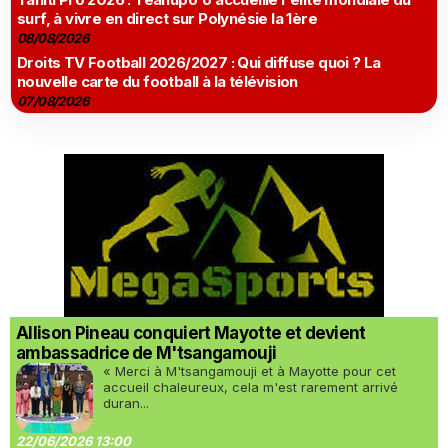
surf, à vivre en direct sur Polynésie la 1ère
08/08/2026
Droits TV Football 2026/2027 : Qui diffuse quoi ? La
nouvelle carte du football à la télévision
07/08/2026
Allison Pineau conquiert Mayotte et devient
ambassadrice de M'tsangamouji
« Merci à M'tsangamouji et à Mayotte pour cet
accueil chaleureux, cela m'est rarement arrivé
duran...
22/06/2026 13:00