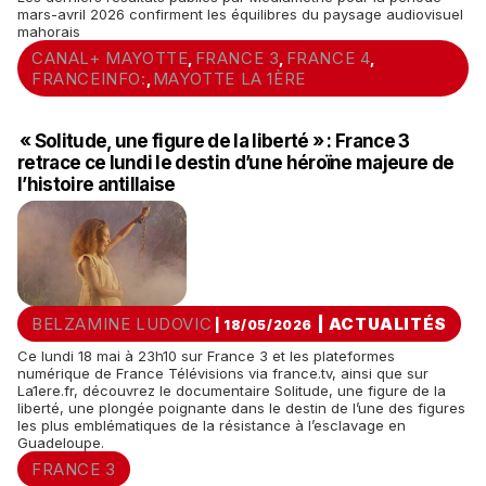
mars-avril 2026 confirment les équilibres du paysage audiovisuel
mahorais
CANAL+ MAYOTTE
FRANCE 3
FRANCE 4
,
,
,
FRANCEINFO:
MAYOTTE LA 1ÈRE
,
« Solitude, une figure de la liberté » : France 3
retrace ce lundi le destin d’une héroïne majeure de
l’histoire antillaise
BELZAMINE LUDOVIC
|
ACTUALITÉS
| 18/05/2026
Ce lundi 18 mai à 23h10 sur France 3 et les plateformes
numérique de France Télévisions via france.tv, ainsi que sur
La1ere.fr, découvrez le documentaire Solitude, une figure de la
liberté, une plongée poignante dans le destin de l’une des figures
les plus emblématiques de la résistance à l’esclavage en
Guadeloupe.
FRANCE 3