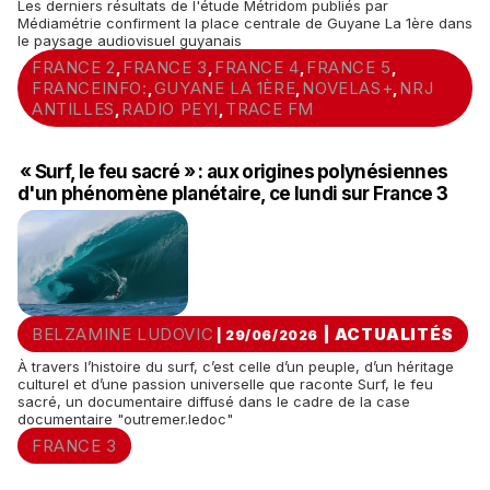
Les derniers résultats de l'étude Métridom publiés par
Médiamétrie confirment la place centrale de Guyane La 1ère dans
le paysage audiovisuel guyanais
FRANCE 2
FRANCE 3
FRANCE 4
FRANCE 5
,
,
,
,
FRANCEINFO:
GUYANE LA 1ÈRE
NOVELAS+
NRJ
,
,
,
ANTILLES
RADIO PEYI
TRACE FM
,
,
« Surf, le feu sacré » : aux origines polynésiennes
d'un phénomène planétaire, ce lundi sur France 3
BELZAMINE LUDOVIC
|
ACTUALITÉS
| 29/06/2026
À travers l’histoire du surf, c’est celle d’un peuple, d’un héritage
culturel et d’une passion universelle que raconte Surf, le feu
sacré, un documentaire diffusé dans le cadre de la case
documentaire "outremer.ledoc"
FRANCE 3