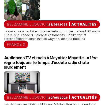
BELZAMINE LUDOVIC
|
ACTUALITÉS
| 25/05/2026
La case documentaire outremer.ledoc propose, ce lundi 25 mai à
00h05 sur France 3, La1ere.fr et france.tv, un film fort et
profondément humain intitulé Guyane, amours taboues
FRANCE 3
Audiences TV et radio à Mayotte : Mayotte La 1ère
règne toujours, le temps d’écoute radio chute
lourdement
BELZAMINE LUDOVIC
|
ACTUALITÉS
| 20/05/2026
Les derniers résultats publiés par Médiamétrie pour la période