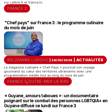
sur La1ere.fr et france.tv.
FRANCE 3
"Chef pays" sur France 3 : le programme culinaire
du mois de juin
BELZAMINE LUDOVIC
|
ACTUALITÉS
| 26/05/2026
Le magazine culinaire « Chef Pays » poursuit son voyage
gourmand au cœur des territoires ultramarins avec une
programmation inédite tout au long du mois de juin
FRANCE 3
OUTRE-MER LA 1ÈRE
,
« Guyane, amours taboues » : un documentaire
poignant sur le combat des personnes LGBTQIA+ en
Guyane diffusé ce lundi sur France 3