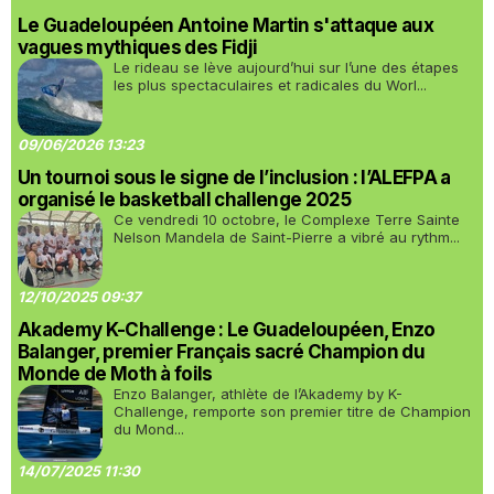
Le Guadeloupéen Antoine Martin s'attaque aux
vagues mythiques des Fidji
Le rideau se lève aujourd’hui sur l’une des étapes
les plus spectaculaires et radicales du Worl...
09/06/2026 13:23
Un tournoi sous le signe de l’inclusion : l’ALEFPA a
organisé le basketball challenge 2025
Ce vendredi 10 octobre, le Complexe Terre Sainte
Nelson Mandela de Saint-Pierre a vibré au rythm...
12/10/2025 09:37
Akademy K-Challenge : Le Guadeloupéen, Enzo
Balanger, premier Français sacré Champion du
Monde de Moth à foils
Enzo Balanger, athlète de l’Akademy by K-
Challenge, remporte son premier titre de Champion
du Mond...
14/07/2025 11:30