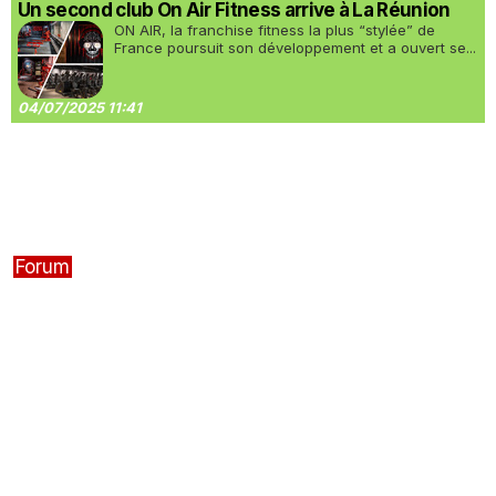
Un second club On Air Fitness arrive à La Réunion
ON AIR, la franchise fitness la plus “stylée” de
France poursuit son développement et a ouvert se...
04/07/2025 11:41
Forum