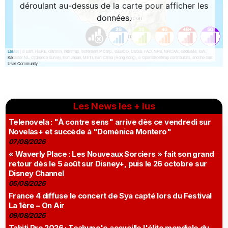
Les News les + lus
Telenovela : "À contre sens" arrive dès ce vendredi sur
Novelas+ et succède à "Doménica Montero"
07/08/2026
« Waverly Place : Les Nouveaux Sorciers » fait son grand
retour dès le 5 août sur Disney+, puis le 26 octobre sur
Disney Channel
05/08/2026
France 4 diffuse le concert de Sya capté lors du Festival
La 1ère – On Air
09/08/2026
Tahiti Pro 2026 : Teahupo'o accueille l'élite mondiale du