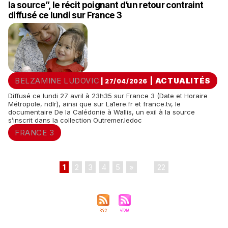
la source”, le récit poignant d’un retour contraint
diffusé ce lundi sur France 3
BELZAMINE LUDOVIC
|
ACTUALITÉS
| 27/04/2026
Diffusé ce lundi 27 avril à 23h35 sur France 3 (Date et Horaire
Métropole, ndlr), ainsi que sur La1ere.fr et france.tv, le
documentaire De la Calédonie à Wallis, un exil à la source
s’inscrit dans la collection Outremer.ledoc
FRANCE 3
1
2
3
4
5
»
...
22