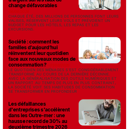
change défavorables
-
06/08/2026
CHAQUE ÉTÉ, DES MILLIONS DE PERSONNES FONT LEURS
VALISES, RÉSERVENT LEURS VOLS ET PRÉVOIENT UN
BUDGET POUR LES HÔTELS, LES REPAS ET LES
EXCURSIONS.
Société : comment les
familles d’aujourd’hui
réinventent leur quotidien
face aux nouveaux modes de
consommation ?
-
01/08/2026
LE QUOTIDIEN DES MÉNAGES S'EST CONSIDÉRABLEMENT
TRANSFORMÉ AU COURS DE LA DERNIÈRE DÉCENNIE.
AVEC LA GÉNÉRALISATION DES OUTILS NUMÉRIQUES ET
UN RAPPORT AU TEMPS DE PLUS EN PLUS CONTRAINT,
LA SOCIÉTÉ VOIT SES HABITUDES DE CONSOMMATION
SE TRANSFORMER EN PROFONDEUR
Les défaillances
d'entreprises s'accélèrent
dans les Outre-mer : une
hausse record de 30% au
deuxième trimestre 2026
-