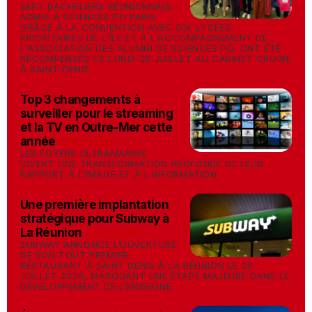
SEPT BACHELIERS RÉUNIONNAIS,
ADMIS À SCIENCES PO PARIS
GRÂCE À LA CONVENTION AVEC DIX LYCÉES
PRIORITAIRES DE L'ÎLE ET À L'ACCOMPAGNEMENT DE
L'ASSOCIATION DES ALUMNI DE SCIENCES PO, ONT ÉTÉ
RÉCOMPENSÉS CE LUNDI 20 JUILLET AU CABINET CROWE
À SAINT-DENIS
Top 3 changements à
surveiller pour le streaming
et la TV en Outre-Mer cette
année
-
20/07/2026
LES FOYERS ULTRAMARINS
VIVENT UNE TRANSFORMATION PROFONDE DE LEUR
RAPPORT À L'IMAGE ET À L'INFORMATION
Une première implantation
stratégique pour Subway à
La Réunion
-
13/07/2026
SUBWAY ANNONCE L’OUVERTURE
DE SON TOUT PREMIER
RESTAURANT À SAINT DENIS À LA RÉUNION LE 25
JUILLET 2026, MARQUANT UNE ÉTAPE MAJEURE DANS LE
DÉVELOPPEMENT DE L’ENSEIGNE