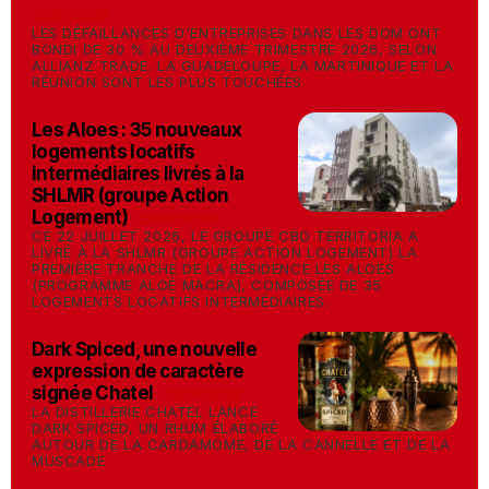
31/07/2026
LES DÉFAILLANCES D'ENTREPRISES DANS LES DOM ONT
BONDI DE 30 % AU DEUXIÈME TRIMESTRE 2026, SELON
ALLIANZ TRADE. LA GUADELOUPE, LA MARTINIQUE ET LA
RÉUNION SONT LES PLUS TOUCHÉES
Les Aloes : 35 nouveaux
logements locatifs
intermédiaires livrés à la
SHLMR (groupe Action
Logement)
-
29/07/2026
CE 22 JUILLET 2026, LE GROUPE CBO TERRITORIA A
LIVRÉ À LA SHLMR (GROUPE ACTION LOGEMENT) LA
PREMIÈRE TRANCHE DE LA RÉSIDENCE LES ALOES
(PROGRAMME ALOÉ MACRA), COMPOSÉE DE 35
LOGEMENTS LOCATIFS INTERMÉDIAIRES.
Dark Spiced, une nouvelle
expression de caractère
signée Chatel
-
29/07/2026
LA DISTILLERIE CHATEL LANCE
DARK SPICED, UN RHUM ÉLABORÉ
AUTOUR DE LA CARDAMOME, DE LA CANNELLE ET DE LA
MUSCADE