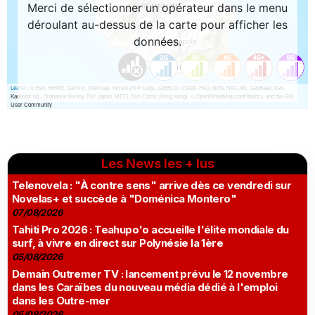
Les News les + lus
Telenovela : "À contre sens" arrive dès ce vendredi sur
Novelas+ et succède à "Doménica Montero"
07/08/2026
Tahiti Pro 2026 : Teahupo'o accueille l'élite mondiale du
surf, à vivre en direct sur Polynésie la 1ère
05/08/2026
Demain Outremer TV : lancement prévu le 12 novembre
dans les Caraïbes du nouveau média dédié à l'emploi
dans les Outre-mer
05/08/2026