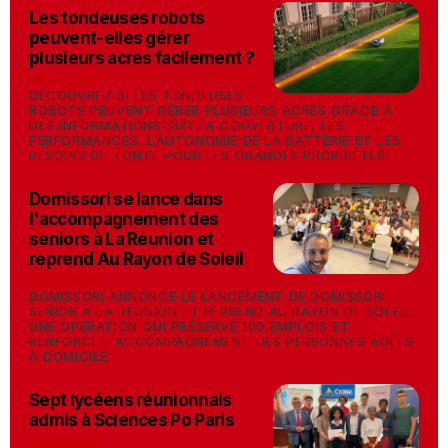
Les tondeuses robots
peuvent-elles gérer
plusieurs acres facilement ?
-
29/07/2026
DÉCOUVREZ SI LES TONDEUSES
ROBOTS PEUVENT GÉRER PLUSIEURS ACRES GRÂCE À
DES INFORMATIONS SUR LA COUVERTURE, LES
PERFORMANCES, L’AUTONOMIE DE LA BATTERIE ET LES
BESOINS DE TONTE POUR LES GRANDES PROPRIÉTÉS
Domissori se lance dans
l'accompagnement des
seniors à La Réunion et
reprend Au Rayon de Soleil
-
24/07/2026
DOMISSORI ANNONCE LE LANCEMENT DE DOMISSORI
SENIOR À LA RÉUNION ET REPREND AU RAYON DE SOLEIL.
UNE OPÉRATION QUI PRÉSERVE 100 EMPLOIS ET
RENFORCE L'ACCOMPAGNEMENT DES PERSONNES ÂGÉES
À DOMICILE
Sept lycéens réunionnais
admis à Sciences Po Paris
-
22/07/2026