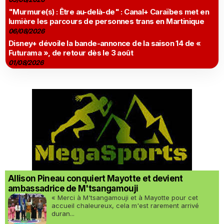
"Murmure(s) : Être au-delà-de" : Canal+ Caraïbes met en
lumière les parcours de personnes trans en Martinique
06/08/2026
Disney+ dévoile la bande-annonce de la saison 14 de «
Futurama », de retour dès le 3 août
01/08/2026
Allison Pineau conquiert Mayotte et devient
ambassadrice de M'tsangamouji
« Merci à M'tsangamouji et à Mayotte pour cet
accueil chaleureux, cela m'est rarement arrivé
duran...