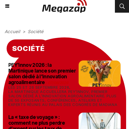
Accueil
>
Société
SOCIÉTÉ
PEY’innov 2026 : la
Martinique lance son premier
salon dédié à l'innovation
agroalimentaire
-
07/08/2026
LES 25 ET 26 SEPTEMBRE 2026,
LA MARTINIQUE ACCUEILLERA PEY’INNOV, PREMIER
SALON DÉDIÉ À L’INNOVATION AGROALIMENTAIRE. PLUS
DE 50 EXPOSANTS, CONFÉRENCES, ATELIERS ET
EXPERTS RÉUNIS AU PALAIS DES CONGRÈS DE MADIANA
La « taxe de voyage » :
comment ne plus perdre
d’argent sur les taux de