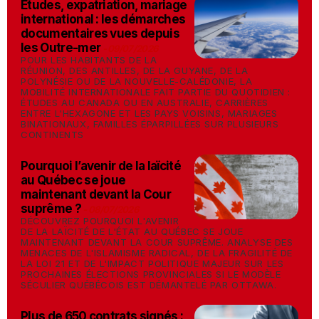
Études, expatriation, mariage
international : les démarches
documentaires vues depuis
les Outre-mer
-
09/07/2026
POUR LES HABITANTS DE LA
RÉUNION, DES ANTILLES, DE LA GUYANE, DE LA
POLYNÉSIE OU DE LA NOUVELLE-CALÉDONIE, LA
MOBILITÉ INTERNATIONALE FAIT PARTIE DU QUOTIDIEN :
ÉTUDES AU CANADA OU EN AUSTRALIE, CARRIÈRES
ENTRE L'HEXAGONE ET LES PAYS VOISINS, MARIAGES
BINATIONAUX, FAMILLES ÉPARPILLÉES SUR PLUSIEURS
CONTINENTS
Pourquoi l’avenir de la laïcité
au Québec se joue
maintenant devant la Cour
suprême ?
-
08/07/2026
DÉCOUVREZ POURQUOI L'AVENIR
DE LA LAÏCITÉ DE L'ÉTAT AU QUÉBEC SE JOUE
MAINTENANT DEVANT LA COUR SUPRÊME. ANALYSE DES
MENACES DE L'ISLAMISME RADICAL, DE LA FRAGILITÉ DE
LA LOI 21 ET DE L'IMPACT POLITIQUE MAJEUR SUR LES
PROCHAINES ÉLECTIONS PROVINCIALES SI LE MODÈLE
SÉCULIER QUÉBÉCOIS EST DÉMANTELÉ PAR OTTAWA.
Plus de 650 contrats signés :