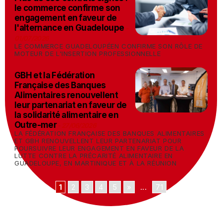
le commerce confirme son
engagement en faveur de
l'alternance en Guadeloupe
-
01/07/2026
LE COMMERCE GUADELOUPÉEN CONFIRME SON RÔLE DE
MOTEUR DE L'INSERTION PROFESSIONNELLE
GBH et la Fédération
Française des Banques
Alimentaires renouvellent
leur partenariat en faveur de
la solidarité alimentaire en
Outre-mer
-
27/06/2026
LA FÉDÉRATION FRANÇAISE DES BANQUES ALIMENTAIRES
ET GBH RENOUVELLENT LEUR PARTENARIAT POUR
POURSUIVRE LEUR ENGAGEMENT EN FAVEUR DE LA
LUTTE CONTRE LA PRÉCARITÉ ALIMENTAIRE EN
GUADELOUPE, EN MARTINIQUE ET À LA RÉUNION
1
2
3
4
5
»
...
71