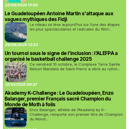
22/06/2026 13:00
Le Guadeloupéen Antoine Martin s'attaque aux
vagues mythiques des Fidji
Le rideau se lève aujourd’hui sur l’une des étapes
les plus spectaculaires et radicales du Worl...
09/06/2026 13:23
Un tournoi sous le signe de l’inclusion : l’ALEFPA a
organisé le basketball challenge 2025
Ce vendredi 10 octobre, le Complexe Terre Sainte
Nelson Mandela de Saint-Pierre a vibré au rythm...
12/10/2025 09:37
Akademy K-Challenge : Le Guadeloupéen, Enzo
Balanger, premier Français sacré Champion du
Monde de Moth à foils
Enzo Balanger, athlète de l’Akademy by K-
Challenge, remporte son premier titre de Champion
du Mond...