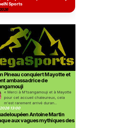
beIN Sports
2026
on Pineau conquiert Mayotte et
ent ambassadrice de
angamouji
« Merci à M'tsangamouji et à Mayotte
pour cet accueil chaleureux, cela
m'est rarement arrivé duran...
2026 13:00
uadeloupéen Antoine Martin
taque aux vagues mythiques des