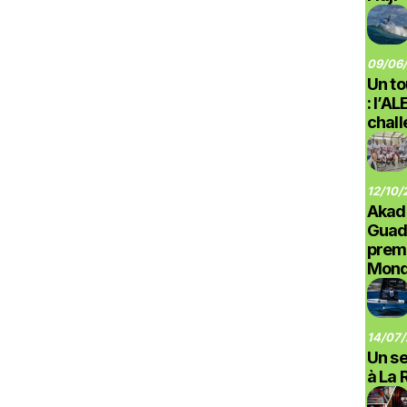
09/06/
Un to
: l’A
chal
12/10/
Akad
Guad
prem
Monde
14/07/
Un se
à La 