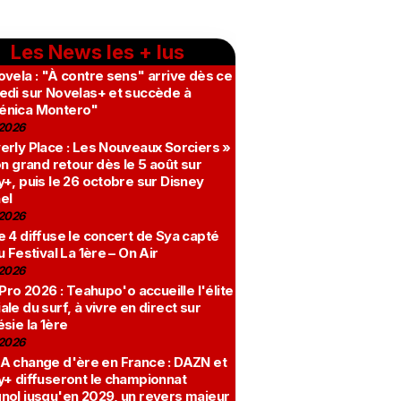
Les News les + lus
vela : "À contre sens" arrive dès ce
edi sur Novelas+ et succède à
nica Montero"
2026
erly Place : Les Nouveaux Sorciers »
on grand retour dès le 5 août sur
+, puis le 26 octobre sur Disney
el
2026
 4 diffuse le concert de Sya capté
u Festival La 1ère – On Air
2026
 Pro 2026 : Teahupo'o accueille l'élite
le du surf, à vivre en direct sur
sie la 1ère
2026
A change d'ère en France : DAZN et
y+ diffuseront le championnat
nol jusqu'en 2029, un revers majeur