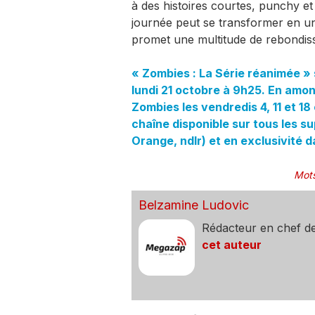
à des histoires courtes, punchy e
journée peut se transformer en un
promet une multitude de rebondis
« Zombies : La Série réanimée » s
lundi 21 octobre à 9h25. En amo
Zombies les vendredis 4, 11 et 1
chaîne disponible sur tous les 
Orange, ndlr) et en exclusivité 
Mots
Belzamine Ludovic
Rédacteur en chef d
cet auteur