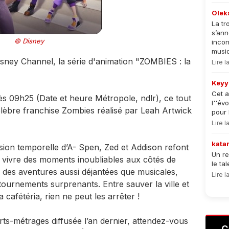
Olek
La tr
s’an
© Disney
incon
musiqu
sney Channel, la série d'animation "ZOMBIES : la
Lire 
Keyy
Cet a
s 09h25 (Date et heure Métropole, ndlr), ce tout
l''év
élèbre franchise Zombies réalisé par Leah Artwick
pour 
Lire 
kata
rsion temporelle d’A- Spen, Zed et Addison refont
Un re
 vivre des moments inoubliables aux côtés de
le ta
 des aventures aussi déjantées que musicales,
Lire 
ournements surprenants. Entre sauver la ville et
 cafétéria, rien ne peut les arrêter !
urts-métrages diffusée l’an dernier, attendez-vous
C