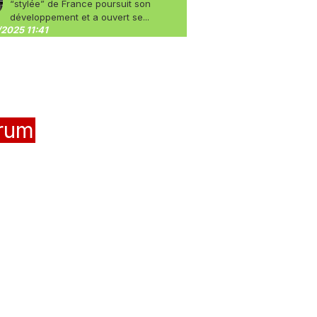
“stylée” de France poursuit son
développement et a ouvert se...
2025 11:41
rum