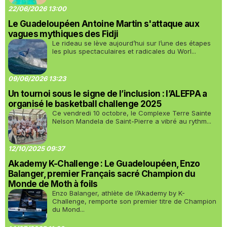
22/06/2026 13:00
Le Guadeloupéen Antoine Martin s'attaque aux
vagues mythiques des Fidji
Le rideau se lève aujourd’hui sur l’une des étapes
les plus spectaculaires et radicales du Worl...
09/06/2026 13:23
Un tournoi sous le signe de l’inclusion : l’ALEFPA a
organisé le basketball challenge 2025
Ce vendredi 10 octobre, le Complexe Terre Sainte
Nelson Mandela de Saint-Pierre a vibré au rythm...
12/10/2025 09:37
Akademy K-Challenge : Le Guadeloupéen, Enzo
Balanger, premier Français sacré Champion du
Monde de Moth à foils
Enzo Balanger, athlète de l’Akademy by K-
Challenge, remporte son premier titre de Champion
du Mond...