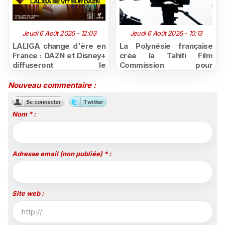
Jeudi 6 Août 2026 - 12:03
Jeudi 6 Août 2026 - 10:13
LALIGA change d'ère en
La Polynésie française
France : DAZN et Disney+
crée la Tahiti Film
diffuseront le
Commission pour
championnat espagnol
structurer et promouvoir
jusqu'en 2029, un revers
sa filière audiovisuelle
Nouveau commentaire :
majeur pour beIN Sports
Nom * :
Adresse email (non publiée) * :
Site web :