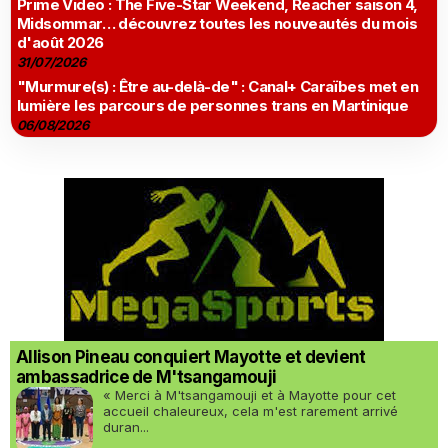
Prime Video : The Five-Star Weekend, Reacher saison 4,
Midsommar… découvrez toutes les nouveautés du mois
d'août 2026
31/07/2026
"Murmure(s) : Être au-delà-de" : Canal+ Caraïbes met en
lumière les parcours de personnes trans en Martinique
06/08/2026
Allison Pineau conquiert Mayotte et devient
ambassadrice de M'tsangamouji
« Merci à M'tsangamouji et à Mayotte pour cet
accueil chaleureux, cela m'est rarement arrivé
duran...