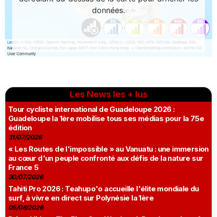
Les News les + lus
Tour cycliste international de Guadeloupe 2026 :
Guadeloupe la 1ère mobilise tous ses médias pour la 75e
édition
31/07/2026
« Les Routes de l'impossible » au Vanuatu : une immersion
au cœur d'un peuple confronté aux défis de la nature sur
France 5
30/07/2026
Tahiti Pro 2026 : Teahupo'o accueille l'élite mondiale du
surf, à vivre en direct sur Polynésie la 1ère
05/08/2026