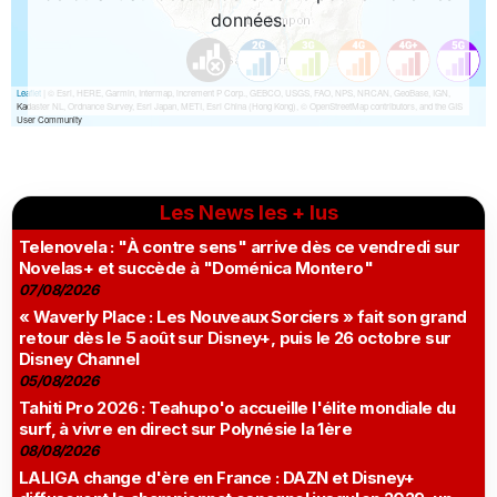
Les News les + lus
Telenovela : "À contre sens" arrive dès ce vendredi sur
Novelas+ et succède à "Doménica Montero"
07/08/2026
« Waverly Place : Les Nouveaux Sorciers » fait son grand
retour dès le 5 août sur Disney+, puis le 26 octobre sur
Disney Channel
05/08/2026
Tahiti Pro 2026 : Teahupo'o accueille l'élite mondiale du
surf, à vivre en direct sur Polynésie la 1ère
08/08/2026
LALIGA change d'ère en France : DAZN et Disney+