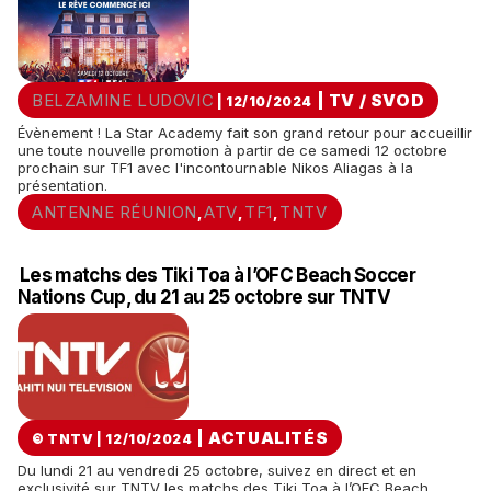
BELZAMINE LUDOVIC
|
TV / SVOD
| 12/10/2024
Évènement ! La Star Academy fait son grand retour pour accueillir
une toute nouvelle promotion à partir de ce samedi 12 octobre
prochain sur TF1 avec l'incontournable Nikos Aliagas à la
présentation.
ANTENNE RÉUNION
ATV
TF1
TNTV
,
,
,
Les matchs des Tiki Toa à l’OFC Beach Soccer
Nations Cup, du 21 au 25 octobre sur TNTV
|
ACTUALITÉS
© TNTV | 12/10/2024
Du lundi 21 au vendredi 25 octobre, suivez en direct et en
exclusivité sur TNTV les matchs des Tiki Toa à l’OFC Beach