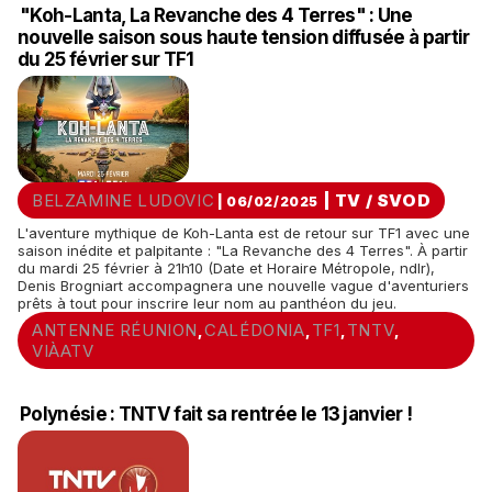
"Koh-Lanta, La Revanche des 4 Terres" : Une
nouvelle saison sous haute tension diffusée à partir
du 25 février sur TF1
BELZAMINE LUDOVIC
|
TV / SVOD
| 06/02/2025
L'aventure mythique de Koh-Lanta est de retour sur TF1 avec une
saison inédite et palpitante : "La Revanche des 4 Terres". À partir
du mardi 25 février à 21h10 (Date et Horaire Métropole, ndlr),
Denis Brogniart accompagnera une nouvelle vague d'aventuriers
prêts à tout pour inscrire leur nom au panthéon du jeu.
ANTENNE RÉUNION
CALÉDONIA
TF1
TNTV
,
,
,
,
VIÀATV
Polynésie : TNTV fait sa rentrée le 13 janvier !