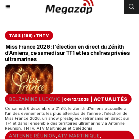
TAGS (166) : TNTV
Miss France 2026 : l'élection en direct du Zénith
d’Amiens, ce samedi sur TF1 et les chaînes privées
ultramarines
BELZAMINE LUDOVIC
|
ACTUALITÉS
| 06/12/2025
Ce samedi 6 décembre à 21h10, le Zénith d’Amiens accueillera
l’un des événements les plus attendus de l’année : l’élection de
Miss France 2026, un show prestigieux retransmis en direct sur
TF1 et dans l’ensemble des territoires ultramarins via Antenne
Réunion, TNTV, ATV Martinique et Calédonia
ANTENNE RÉUNION
ATV MARTINIQUE
,
,