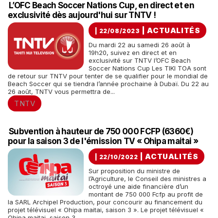
L’OFC Beach Soccer Nations Cup, en direct et en
exclusivité dès aujourd'hui sur TNTV !
|
ACTUALITÉS
| 22/08/2023
Du mardi 22 au samedi 26 août à
19h20, suivez en direct et en
exclusivité sur TNTV l’OFC Beach
Soccer Nations Cup Les TIKI TOA sont
de retour sur TNTV pour tenter de se qualifier pour le mondial de
Beach Soccer qui se tiendra l’année prochaine à Dubaï. Du 22 au
26 août, TNTV vous permettra de...
TNTV
Subvention à hauteur de 750 000 FCFP (6360€)
pour la saison 3 de l'émission TV « Ohipa maitai »
|
ACTUALITÉS
| 22/10/2022
Sur proposition du ministre de
l’Agriculture, le Conseil des ministres a
octroyé une aide financière d’un
montant de 750 000 Fcfp au profit de
la SARL Archipel Production, pour concourir au financement du
projet télévisuel « Ohipa maitai, saison 3 ». Le projet télévisuel «
Ohipa maitai, saison 3...