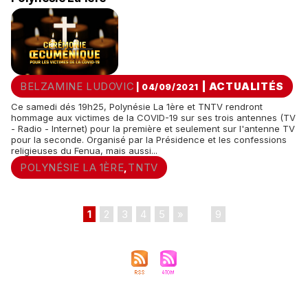
BELZAMINE LUDOVIC
|
ACTUALITÉS
| 04/09/2021
Ce samedi dés 19h25, Polynésie La 1ère et TNTV rendront
hommage aux victimes de la COVID-19 sur ses trois antennes (TV
- Radio - Internet) pour la première et seulement sur l'antenne TV
pour la seconde. Organisé par la Présidence et les confessions
religieuses du Fenua, mais aussi...
POLYNÉSIE LA 1ÈRE
TNTV
,
1
2
3
4
5
»
...
9