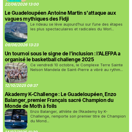
22/06/2026 13:00
Le Guadeloupéen Antoine Martin s'attaque aux
vagues mythiques des Fidji
Le rideau se lève aujourd’hui sur l’une des étapes
les plus spectaculaires et radicales du Worl...
09/06/2026 13:23
Un tournoi sous le signe de l’inclusion : l’ALEFPA a
organisé le basketball challenge 2025
Ce vendredi 10 octobre, le Complexe Terre Sainte
Nelson Mandela de Saint-Pierre a vibré au rythm...
12/10/2025 09:37
Akademy K-Challenge : Le Guadeloupéen, Enzo
Balanger, premier Français sacré Champion du
Monde de Moth à foils
Enzo Balanger, athlète de l’Akademy by K-
Challenge, remporte son premier titre de Champion
du Mond...