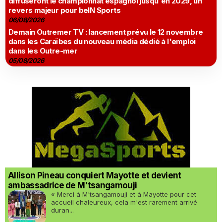
diffuseront le championnat espagnol jusqu'en 2029, un
revers majeur pour beIN Sports
06/08/2026
Demain Outremer TV : lancement prévu le 12 novembre
dans les Caraïbes du nouveau média dédié à l'emploi
dans les Outre-mer
05/08/2026
Allison Pineau conquiert Mayotte et devient
ambassadrice de M'tsangamouji
« Merci à M'tsangamouji et à Mayotte pour cet
accueil chaleureux, cela m'est rarement arrivé
duran...