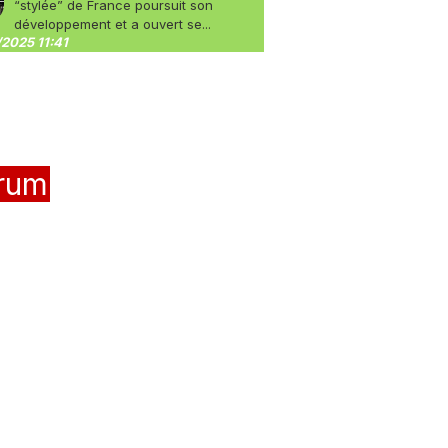
“stylée” de France poursuit son
développement et a ouvert se...
2025 11:41
rum