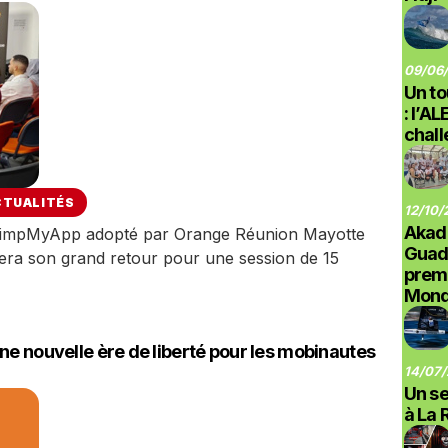
09/06/
Un to
: l’A
chal
CTUALITÉS
12/10/
Akad
PimpMyApp adopté par Orange Réunion Mayotte
Guad
 fera son grand retour pour une session de 15
prem
Monde
ne nouvelle ère de liberté pour les mobinautes
14/07/
Un se
à La 