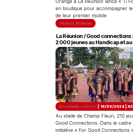
Orange à La Réunion lance « Ti For
en boutique pour accompagner les 
de leur premier mobile
ORANGE RÉUNION
La Réunion / Good connections :
2 000 jeunes au Handicap et a
| 16/05/2024
|
A
BELZAMINE LUDOVIC
Au stade de Champ Fleuri, 210 jeun
Good Connections. Dans le cadre d
initiative « For Good Connections