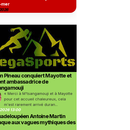
-mer
2026
on Pineau conquiert Mayotte et
ent ambassadrice de
angamouji
« Merci à M'tsangamouji et à Mayotte
pour cet accueil chaleureux, cela
m'est rarement arrivé duran...
2026 13:00
uadeloupéen Antoine Martin
taque aux vagues mythiques des