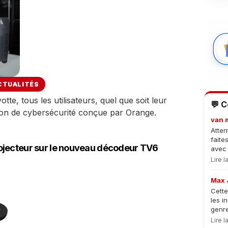
CTUALITÉS
e, tous les utilisateurs, quel que soit leur
💬 
ion de cybersécurité conçue par Orange.
van 
Atten
faite
ojecteur sur le nouveau décodeur TV6
avec 
Lire 
Max 
Cette
les i
genre
Lire 