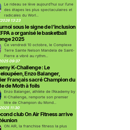
Le rideau se lève aujourd’hui sur l’une
des étapes les plus spectaculaires et
radicales du Worl...
2026 13:23
urnoi sous le signe de l’inclusion
LEFPA a organisé le basketball
lenge 2025
Ce vendredi 10 octobre, le Complexe
Terre Sainte Nelson Mandela de Saint-
Pierre a vibré au rythm...
2025 09:37
emy K-Challenge : Le
eloupéen, Enzo Balanger,
ier Français sacré Champion du
 de Moth à foils
Enzo Balanger, athlète de l’Akademy by
K-Challenge, remporte son premier
titre de Champion du Mond...
2025 11:30
cond club On Air Fitness arrive
Réunion
ON AIR, la franchise fitness la plus