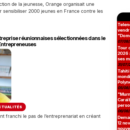
tion de la jeunesse, Orange organisait une
sensibiliser 2000 jeunes en France contre les
Teleno
vendr
"Domé
treprise réunionnaises sélectionnées dans le
07/08/
ntrepreneuses
Tour c
2026 :
ses m
31/07/
Tahiti
mondia
Polyné
05/08/
"Murmu
Caraï
perso
CTUALITÉS
06/08/
nt franchi le pas de l’entreprenariat en créant
Demai
12 no
nouve