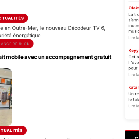
Olek
La tr
CTUALITÉS
s’an
incon
e en Outre-Mer, le nouveau Décodeur TV 6,
musiqu
briété énergétique
Lire 
RANGE RÉUNION
Keyy
fait mobile avec un accompagnement gratuit
Cet a
l''év
pour 
Lire 
kata
Un re
le ta
Lire 
CTUALITÉS
C