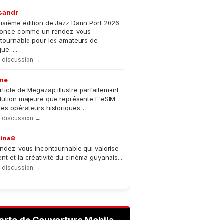
sandr
oisième édition de Jazz Dann Port 2026
nonce comme un rendez-vous
tournable pour les amateurs de
e. ...
la discussion →
ne
rticle de Megazap illustre parfaitement
olution majeure que représente l''eSIM
les opérateurs historiques...
la discussion →
rina8
ndez-vous incontournable qui valorise
lent et la créativité du cinéma guyanais....
la discussion →
arte de Couverture Mobile