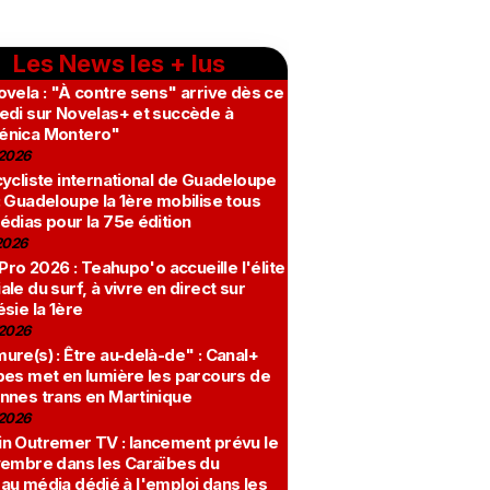
Les News les + lus
vela : "À contre sens" arrive dès ce
edi sur Novelas+ et succède à
nica Montero"
2026
ycliste international de Guadeloupe
 Guadeloupe la 1ère mobilise tous
édias pour la 75e édition
2026
 Pro 2026 : Teahupo'o accueille l'élite
le du surf, à vivre en direct sur
sie la 1ère
2026
re(s) : Être au-delà-de" : Canal+
bes met en lumière les parcours de
nnes trans en Martinique
2026
n Outremer TV : lancement prévu le
vembre dans les Caraïbes du
au média dédié à l'emploi dans les