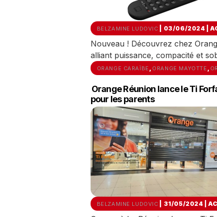
| 03/06/2024
|
A
BELZAMINE LUDOVIC
Nouveau ! Découvrez chez Orang
alliant puissance, compacité et so
,
,
ORANGE CARAÏBE
ORANGE MAYOTTE
O
Orange Réunion lance le Ti For
pour les parents
| 31/05/2024
|
A
BELZAMINE LUDOVIC