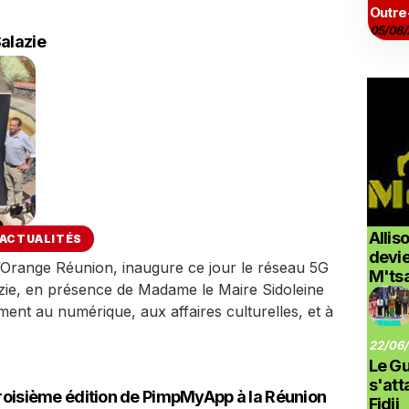
Outre
05/08/
alazie
Allis
ACTUALITÉS
devi
’Orange Réunion, inaugure ce jour le réseau 5G
M'ts
ie, en présence de Madame le Maire Sidoleine
ent au numérique, aux affaires culturelles, et à
22/06/
Le G
s'at
troisième édition de PimpMyApp à la Réunion
Fidji