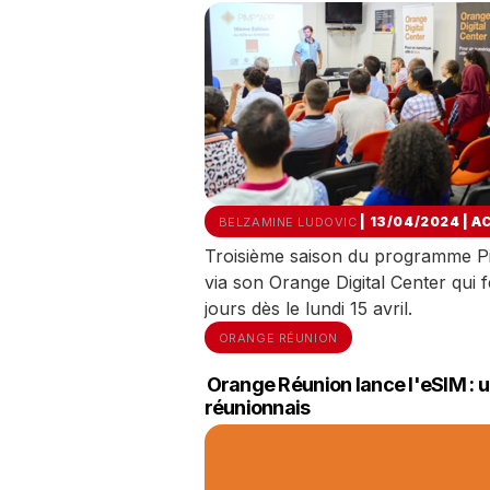
| 13/04/2024
|
A
BELZAMINE LUDOVIC
Troisième saison du programme 
via son Orange Digital Center qui
jours dès le lundi 15 avril.
ORANGE RÉUNION
Orange Réunion lance l'eSIM : u
réunionnais