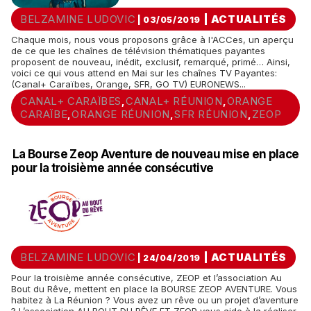
BELZAMINE LUDOVIC
|
ACTUALITÉS
| 03/05/2019
Chaque mois, nous vous proposons grâce à l'ACCes, un aperçu
de ce que les chaînes de télévision thématiques payantes
proposent de nouveau, inédit, exclusif, remarqué, primé… Ainsi,
voici ce qui vous attend en Mai sur les chaînes TV Payantes:
(Canal+ Caraïbes, Orange, SFR, GO TV) EURONEWS...
CANAL+ CARAÏBES
CANAL+ RÉUNION
ORANGE
,
,
CARAÏBE
ORANGE RÉUNION
SFR RÉUNION
ZEOP
,
,
,
La Bourse Zeop Aventure de nouveau mise en place
pour la troisième année consécutive
BELZAMINE LUDOVIC
|
ACTUALITÉS
| 24/04/2019
Pour la troisième année consécutive, ZEOP et l’association Au
Bout du Rêve, mettent en place la BOURSE ZEOP AVENTURE. Vous
habitez à La Réunion ? Vous avez un rêve ou un projet d’aventure