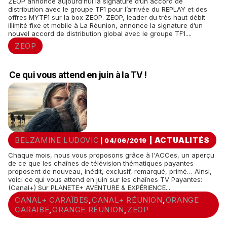
ZEOP annonce aujourd’hui la signature d’un accord de
distribution avec le groupe TF1 pour l’arrivée du REPLAY et des
offres MYTF1 sur la box ZEOP. ZEOP, leader du très haut débit
illimité fixe et mobile à La Réunion, annonce la signature d’un
nouvel accord de distribution global avec le groupe TF1....
ZEOP
Ce qui vous attend en juin à la TV !
BELZAMINE LUDOVIC
|
ACTUALITÉS
| 04/06/2019
Chaque mois, nous vous proposons grâce à l'ACCes, un aperçu
de ce que les chaînes de télévision thématiques payantes
proposent de nouveau, inédit, exclusif, remarqué, primé… Ainsi,
voici ce qui vous attend en juin sur les chaînes TV Payantes:
(Canal+) Sur PLANETE+ AVENTURE & EXPÉRIENCE...
CANAL+ CARAÏBES
CANAL+ RÉUNION
ORANGE
,
,
CARAÏBE
ORANGE RÉUNION
ZEOP
,
,