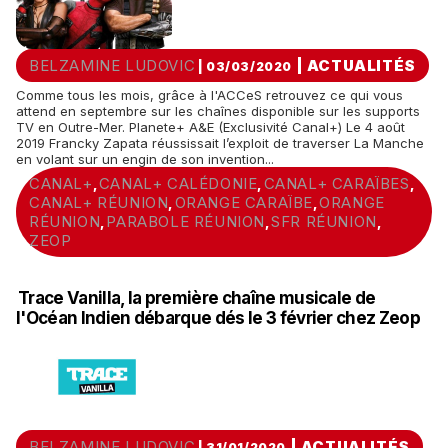
BELZAMINE LUDOVIC
|
ACTUALITÉS
| 03/03/2020
Comme tous les mois, grâce à l'ACCeS retrouvez ce qui vous
attend en septembre sur les chaînes disponible sur les supports
TV en Outre-Mer. Planete+ A&E (Exclusivité Canal+) Le 4 août
2019 Francky Zapata réussissait l’exploit de traverser La Manche
en volant sur un engin de son invention...
CANAL+
CANAL+ CALÉDONIE
CANAL+ CARAÏBES
,
,
,
CANAL+ RÉUNION
ORANGE CARAÏBE
ORANGE
,
,
RÉUNION
PARABOLE RÉUNION
SFR RÉUNION
,
,
,
ZEOP
Trace Vanilla, la première chaîne musicale de
l'Océan Indien débarque dés le 3 février chez Zeop
BELZAMINE LUDOVIC
|
ACTUALITÉS
| 31/01/2020