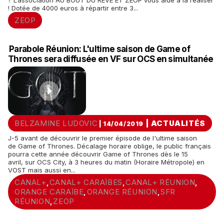
? L’association AU BOUT DU RÊVE ET ZEOP vous aide à la réaliser
! Dotée de 4000 euros à répartir entre 3...
ZEOP
Parabole Réunion: L'ultime saison de Game of
Thrones sera diffusée en VF sur OCS en simultanée
BELZAMINE LUDOVIC
|
ACTUALITÉS
| 14/04/2019
J-5 avant de découvrir le premier épisode de l'ultime saison
de Game of Thrones. Décalage horaire oblige, le public français
pourra cette année découvrir Game of Thrones dès le 15
avril, sur OCS City, à 3 heures du matin (Horaire Métropole) en
VOST mais aussi en...
CANAL+
CANAL+ CARAÏBES
CANAL+ RÉUNION
,
,
,
ORANGE CARAÏBE
ORANGE RÉUNION
SFR
,
,
RÉUNION
ZEOP
,