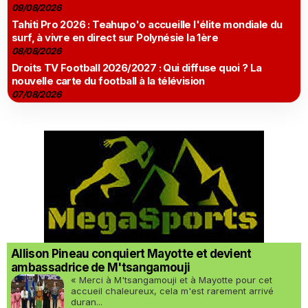
09/08/2026
Tahiti Pro 2026 : Teahupo'o accueille l'élite mondiale du
surf, à vivre en direct sur Polynésie la 1ère
08/08/2026
Droits TV Football 2026/2027 : Qui diffuse quoi ? La
nouvelle carte du football à la télévision
07/08/2026
Allison Pineau conquiert Mayotte et devient
ambassadrice de M'tsangamouji
« Merci à M'tsangamouji et à Mayotte pour cet
accueil chaleureux, cela m'est rarement arrivé
duran...