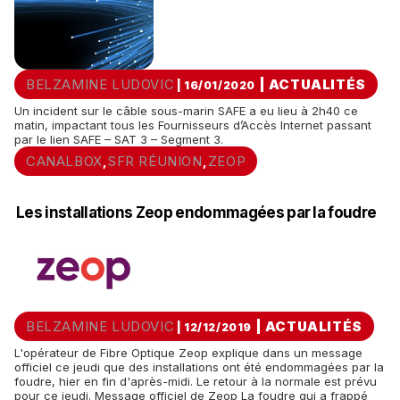
BELZAMINE LUDOVIC
|
ACTUALITÉS
| 16/01/2020
Un incident sur le câble sous-marin SAFE a eu lieu à 2h40 ce
matin, impactant tous les Fournisseurs d’Accès Internet passant
par le lien SAFE – SAT 3 – Segment 3.
CANALBOX
SFR RÉUNION
ZEOP
,
,
Les installations Zeop endommagées par la foudre
BELZAMINE LUDOVIC
|
ACTUALITÉS
| 12/12/2019
L'opérateur de Fibre Optique Zeop explique dans un message
officiel ce jeudi que des installations ont été endommagées par la
foudre, hier en fin d'après-midi. Le retour à la normale est prévu
pour ce jeudi. Message officiel de Zeop La foudre qui a frappé