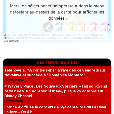
Les News les + lus
Telenovela : "À contre sens" arrive dès ce vendredi sur
Novelas+ et succède à "Doménica Montero"
07/08/2026
« Waverly Place : Les Nouveaux Sorciers » fait son grand
retour dès le 5 août sur Disney+, puis le 26 octobre sur
Disney Channel
05/08/2026
France 4 diffuse le concert de Sya capté lors du Festival
La 1ère – On Air