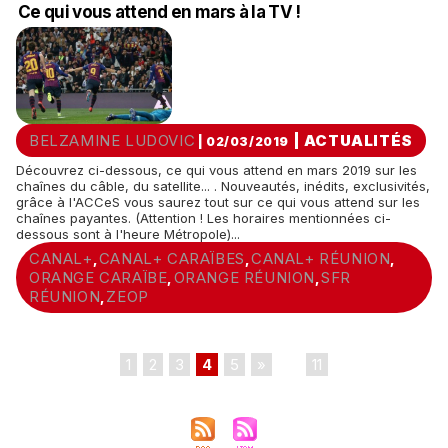
Ce qui vous attend en mars à la TV !
BELZAMINE LUDOVIC
|
ACTUALITÉS
| 02/03/2019
Découvrez ci-dessous, ce qui vous attend en mars 2019 sur les
chaînes du câble, du satellite... . Nouveautés, inédits, exclusivités,
grâce à l'ACCeS vous saurez tout sur ce qui vous attend sur les
chaînes payantes. (Attention ! Les horaires mentionnées ci-
dessous sont à l'heure Métropole)...
CANAL+
CANAL+ CARAÏBES
CANAL+ RÉUNION
,
,
,
ORANGE CARAÏBE
ORANGE RÉUNION
SFR
,
,
RÉUNION
ZEOP
,
1
2
3
4
5
»
...
11