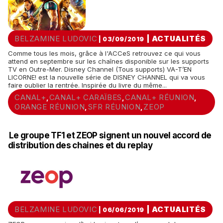
BELZAMINE LUDOVIC
|
ACTUALITÉS
| 03/09/2019
Comme tous les mois, grâce à l'ACCeS retrouvez ce qui vous
attend en septembre sur les chaînes disponible sur les supports
TV en Outre-Mer. Disney Channel (Tous supports) VA-T’EN
LICORNE! est la nouvelle série de DISNEY CHANNEL qui va vous
faire oublier la rentrée. Inspirée du livre du même...
CANAL+
CANAL+ CARAÏBES
CANAL+ RÉUNION
,
,
,
ORANGE RÉUNION
SFR RÉUNION
ZEOP
,
,
Le groupe TF1 et ZEOP signent un nouvel accord de
distribution des chaines et du replay
BELZAMINE LUDOVIC
|
ACTUALITÉS
| 06/06/2019