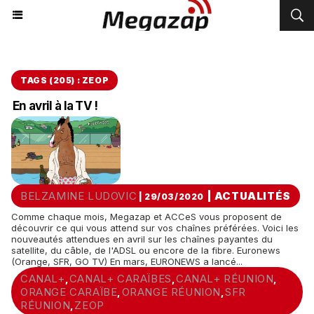
TAGS (205) : ZEOP
En avril à la TV !
BELZAMINE LUDOVIC
|
ACTUALITÉS
| 29/03/2020
Comme chaque mois, Megazap et ACCeS vous proposent de
découvrir ce qui vous attend sur vos chaînes préférées. Voici les
nouveautés attendues en avril sur les chaînes payantes du
satellite, du câble, de l'ADSL ou encore de la fibre. Euronews
(Orange, SFR, GO TV) En mars, EURONEWS a lancé...
CANAL+
CANAL+ CARAÏBES
CANAL+ RÉUNION
,
,
,
ORANGE CARAÏBE
ORANGE RÉUNION
SFR
,
,
RÉUNION
ZEOP
,