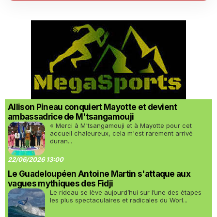
Allison Pineau conquiert Mayotte et devient
ambassadrice de M'tsangamouji
« Merci à M'tsangamouji et à Mayotte pour cet
accueil chaleureux, cela m'est rarement arrivé
duran...
22/06/2026 13:00
Le Guadeloupéen Antoine Martin s'attaque aux
vagues mythiques des Fidji
Le rideau se lève aujourd’hui sur l’une des étapes
les plus spectaculaires et radicales du Worl...