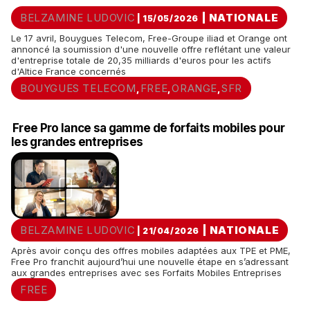
BELZAMINE LUDOVIC
|
NATIONALE
| 15/05/2026
Le 17 avril, Bouygues Telecom, Free-Groupe iliad et Orange ont
annoncé la soumission d'une nouvelle offre reflétant une valeur
d'entreprise totale de 20,35 milliards d'euros pour les actifs
d'Altice France concernés
BOUYGUES TELECOM
FREE
ORANGE
SFR
,
,
,
Free Pro lance sa gamme de forfaits mobiles pour
les grandes entreprises
BELZAMINE LUDOVIC
|
NATIONALE
| 21/04/2026
Après avoir conçu des offres mobiles adaptées aux TPE et PME,
Free Pro franchit aujourd’hui une nouvelle étape en s’adressant
aux grandes entreprises avec ses Forfaits Mobiles Entreprises
FREE