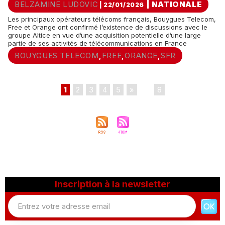
BELZAMINE LUDOVIC
|
NATIONALE
| 22/01/2026
Les principaux opérateurs télécoms français, Bouygues Telecom,
Free et Orange ont confirmé l’existence de discussions avec le
groupe Altice en vue d’une acquisition potentielle d’une large
partie de ses activités de télécommunications en France
BOUYGUES TELECOM
FREE
ORANGE
SFR
,
,
,
1
2
3
4
5
»
...
8
Inscription à la newsletter