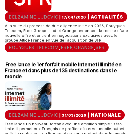
BELZAMINE LUDOVIC
|
ACTUALITÉS
| 17/04/2026
A la suite du process de due diligence initié en 2026, Bouygues
Telecom, Free-Groupe iliad et Orange annoncent la remise d'une
nouvelle offre et entrent en négociations exclusives avec le
groupe Altice France en vue de l’acquisition de SFR
BOUYGUES TELECOM
FREE
ORANGE
SFR
,
,
,
Free lance le 1er forfait mobile Internet illimité en
France et dans plus de 135 destinations dans le
monde
BELZAMINE LUDOVIC
|
NATIONALE
| 31/03/2026
Free lance un nouveau forfait avec une ambition simple : zéro
limite. Il permet aux Français de profiter d’Internet mobile autant
qu’ils le souhaitent, en France et presque partout dans le monde,