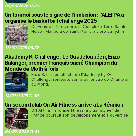
09/06/2026 13:23
Un tournoi sous le signe de l’inclusion : l’ALEFPA a
organisé le basketball challenge 2025
Ce vendredi 10 octobre, le Complexe Terre Sainte
Nelson Mandela de Saint-Pierre a vibré au rythm...
12/10/2025 09:37
Akademy K-Challenge : Le Guadeloupéen, Enzo
Balanger, premier Français sacré Champion du
Monde de Moth à foils
Enzo Balanger, athlète de l’Akademy by K-
Challenge, remporte son premier titre de Champion
du Mond...
14/07/2025 11:30
Un second club On Air Fitness arrive à La Réunion
ON AIR, la franchise fitness la plus “stylée” de
France poursuit son développement et a ouvert se...
04/07/2025 11:41