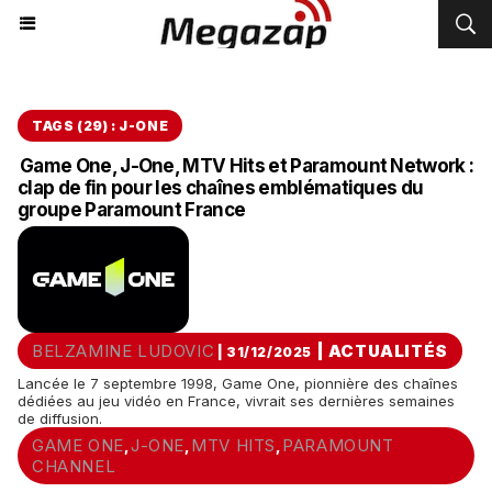
TAGS (29) : J-ONE
Game One, J-One, MTV Hits et Paramount Network :
clap de fin pour les chaînes emblématiques du
groupe Paramount France
BELZAMINE LUDOVIC
|
ACTUALITÉS
| 31/12/2025
Lancée le 7 septembre 1998, Game One, pionnière des chaînes
dédiées au jeu vidéo en France, vivrait ses dernières semaines
de diffusion.
GAME ONE
J-ONE
MTV HITS
PARAMOUNT
,
,
,
CHANNEL