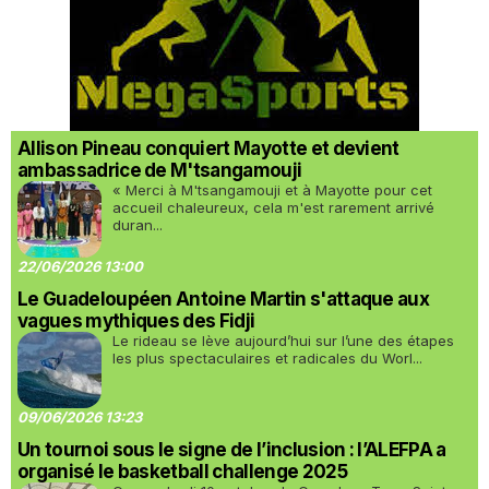
Allison Pineau conquiert Mayotte et devient
ambassadrice de M'tsangamouji
« Merci à M'tsangamouji et à Mayotte pour cet
accueil chaleureux, cela m'est rarement arrivé
duran...
22/06/2026 13:00
Le Guadeloupéen Antoine Martin s'attaque aux
vagues mythiques des Fidji
Le rideau se lève aujourd’hui sur l’une des étapes
les plus spectaculaires et radicales du Worl...
09/06/2026 13:23
Un tournoi sous le signe de l’inclusion : l’ALEFPA a
organisé le basketball challenge 2025