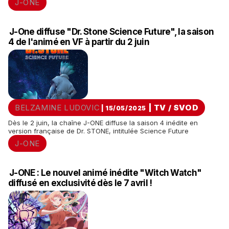
J-ONE
J-One diffuse "Dr. Stone Science Future", la saison
4 de l'animé en VF à partir du 2 juin
BELZAMINE LUDOVIC
|
TV / SVOD
| 15/05/2025
Dès le 2 juin, la chaîne J-ONE diffuse la saison 4 inédite en
version française de Dr. STONE, intitulée Science Future
J-ONE
J-ONE : Le nouvel animé inédite "Witch Watch"
diffusé en exclusivité dès le 7 avril !