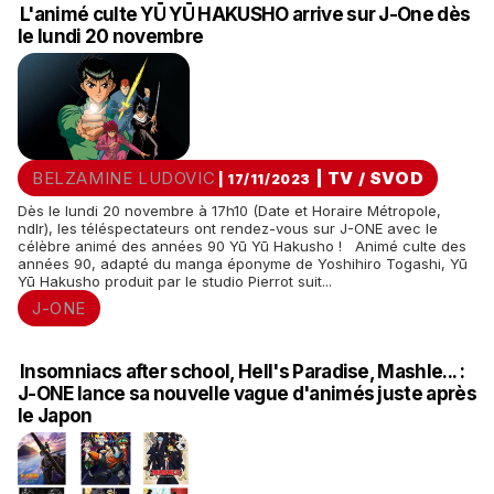
L'animé culte YŪ YŪ HAKUSHO arrive sur J-One dès
le lundi 20 novembre
BELZAMINE LUDOVIC
|
TV / SVOD
| 17/11/2023
Dès le lundi 20 novembre à 17h10 (Date et Horaire Métropole,
ndlr), les téléspectateurs ont rendez-vous sur J-ONE avec le
célèbre animé des années 90 Yū Yū Hakusho ! Animé culte des
années 90, adapté du manga éponyme de Yoshihiro Togashi, Yū
Yū Hakusho produit par le studio Pierrot suit...
J-ONE
Insomniacs after school, Hell's Paradise, Mashle... :
J-ONE lance sa nouvelle vague d'animés juste après
le Japon