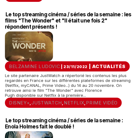
Le top streaming cinéma / séries de la semaine : les
films "The Wonder" et "Il était une fois 2"
répondent présents !
BELZAMINE LUDOVIC
|
ACTUALITÉS
| 23/11/2022
Le site partenaire JustWatch a répertorié les contenus les plus
regardés en France sur les différentes plateformes de streaming
(Netflix, myCANAL, Prime Video...) du 14 au 20 novembre. On
retrouve ainsi le film "The Wonder" avec Florence
Pugh disponible sur Netflix à la première...
DISNEY+
JUSTWATCH
NETFLIX
PRIME VIDÉO
,
,
,
Le top streaming cinéma / séries de la semaine :
Enola Holmes fait le doublé !