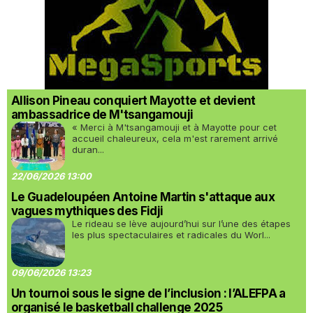
Allison Pineau conquiert Mayotte et devient
ambassadrice de M'tsangamouji
« Merci à M'tsangamouji et à Mayotte pour cet
accueil chaleureux, cela m'est rarement arrivé
duran...
22/06/2026 13:00
Le Guadeloupéen Antoine Martin s'attaque aux
vagues mythiques des Fidji
Le rideau se lève aujourd’hui sur l’une des étapes
les plus spectaculaires et radicales du Worl...
09/06/2026 13:23
Un tournoi sous le signe de l’inclusion : l’ALEFPA a
organisé le basketball challenge 2025