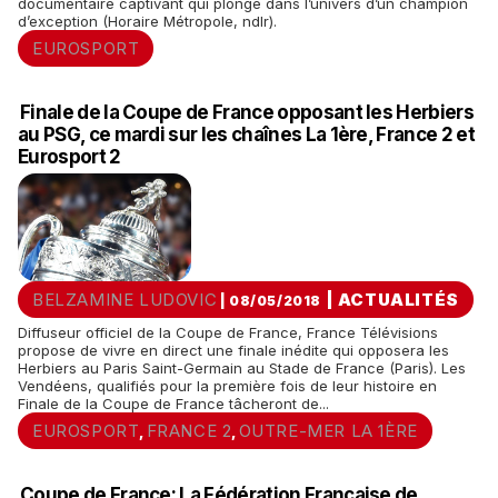
documentaire captivant qui plonge dans l’univers d’un champion
d’exception (Horaire Métropole, ndlr).
EUROSPORT
Finale de la Coupe de France opposant les Herbiers
au PSG, ce mardi sur les chaînes La 1ère, France 2 et
Eurosport 2
BELZAMINE LUDOVIC
|
ACTUALITÉS
| 08/05/2018
Diffuseur officiel de la Coupe de France, France Télévisions
propose de vivre en direct une finale inédite qui opposera les
Herbiers au Paris Saint-Germain au Stade de France (Paris). Les
Vendéens, qualifiés pour la première fois de leur histoire en
Finale de la Coupe de France tâcheront de...
EUROSPORT
FRANCE 2
OUTRE-MER LA 1ÈRE
,
,
Coupe de France: La Fédération Française de