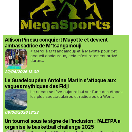
Allison Pineau conquiert Mayotte et devient
ambassadrice de M'tsangamouji
« Merci à M'tsangamouji et à Mayotte pour cet
accueil chaleureux, cela m'est rarement arrivé
duran...
22/06/2026 13:00
Le Guadeloupéen Antoine Martin s'attaque aux
vagues mythiques des Fidji
Le rideau se lève aujourd’hui sur l’une des étapes
les plus spectaculaires et radicales du Worl...
09/06/2026 13:23
Un tournoi sous le signe de l’inclusion : l’ALEFPA a
organisé le basketball challenge 2025