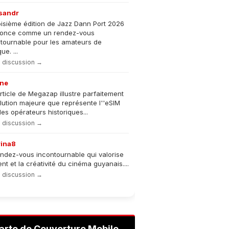
sandr
oisième édition de Jazz Dann Port 2026
nonce comme un rendez-vous
tournable pour les amateurs de
e. ...
la discussion →
ne
rticle de Megazap illustre parfaitement
olution majeure que représente l''eSIM
les opérateurs historiques...
la discussion →
rina8
ndez-vous incontournable qui valorise
lent et la créativité du cinéma guyanais....
la discussion →
arte de Couverture Mobile