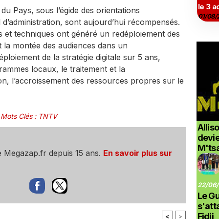
le 3 a
 du Pays, sous l’égide des orientations
01/08/
il d’administration, sont aujourd’hui récompensés.
s et techniques ont généré un redéploiement des
 la montée des audiences dans un
loiement de la stratégie digitale sur 5 ans,
ammes locaux, le traitement et la
ion, l’accroissement des ressources propres sur le
Mots Clés
:
TNTV
Allis
devi
M'ts
e Megazap.fr depuis 15 ans.
En savoir plus sur
22/06/
Le G
s'at
Fidji
<
>