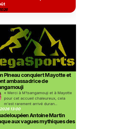
oût
2026
on Pineau conquiert Mayotte et
ent ambassadrice de
angamouji
« Merci à M'tsangamouji et à Mayotte
pour cet accueil chaleureux, cela
m'est rarement arrivé duran...
2026 13:00
uadeloupéen Antoine Martin
taque aux vagues mythiques des