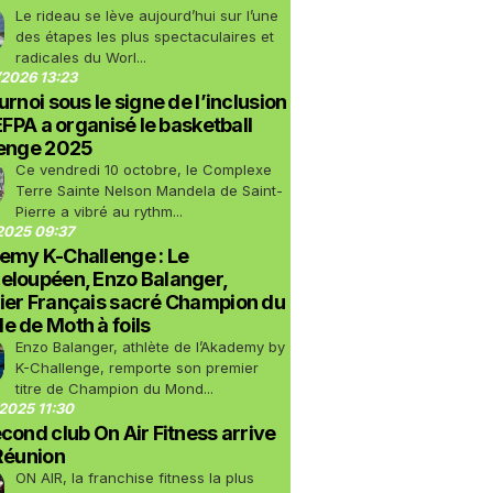
Le rideau se lève aujourd’hui sur l’une
des étapes les plus spectaculaires et
radicales du Worl...
2026 13:23
urnoi sous le signe de l’inclusion
LEFPA a organisé le basketball
lenge 2025
Ce vendredi 10 octobre, le Complexe
Terre Sainte Nelson Mandela de Saint-
Pierre a vibré au rythm...
2025 09:37
emy K-Challenge : Le
eloupéen, Enzo Balanger,
ier Français sacré Champion du
 de Moth à foils
Enzo Balanger, athlète de l’Akademy by
K-Challenge, remporte son premier
titre de Champion du Mond...
2025 11:30
cond club On Air Fitness arrive
Réunion
ON AIR, la franchise fitness la plus