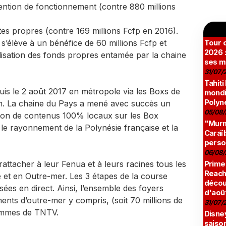
ention de fonctionnement (contre 880 millions
tes propres (contre 169 millions Fcfp en 2016).
 s’élève à un bénéfice de 60 millions Fcfp et
Tour c
2026 :
lisation des fonds propres entamée par la chaine
ses m
31/07/
Tahiti
uis le 2 août 2017 en métropole via les Boxs de
mondia
Polyné
m. La chaine du Pays a mené avec succès un
05/08/
usion de contenus 100% locaux sur les Box
"Murmu
é le rayonnement de la Polynésie française et la
Caraï
perso
06/08/
ttacher à leur Fenua et à leurs racines tous les
Prime
Reach
e et en Outre-mer. Les 3 étapes de la course
décou
usées en direct. Ainsi, l’ensemble des foyers
d'aoû
ents d’outre-mer y compris, (soit 70 millions de
31/07/
ammes de TNTV.
Disne
saison