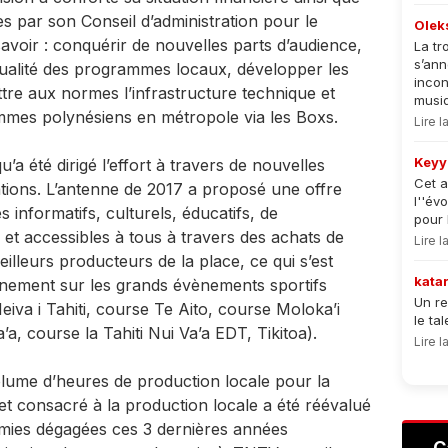
ies par son Conseil d’administration pour le
Olek
avoir : conquérir de nouvelles parts d’audience,
La tr
s’an
 qualité des programmes locaux, développer les
incon
tre aux normes l’infrastructure technique et
musiqu
mmes polynésiens en métropole via les Boxs.
Lire 
Keyy
’a été dirigé l’effort à travers de nouvelles
Cet a
tions. L’antenne de 2017 a proposé une offre
l''év
informatifs, culturels, éducatifs, de
pour 
fs et accessibles à tous à travers des achats de
Lire 
leurs producteurs de la place, ce qui s’est
kata
nnement sur les grands évènements sportifs
Un re
va i Tahiti, course Te Aito, course Moloka’i
le ta
a, course la Tahiti Nui Va’a EDT, Tikitoa).
Lire 
lume d’heures de production locale pour la
 consacré à la production locale a été réévalué
omies dégagées ces 3 dernières années
C