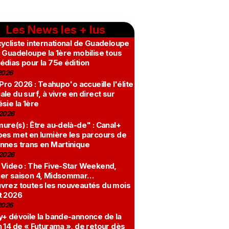
Les News les + lus
ycliste international de Guadeloupe
 Guadeloupe la 1ère mobilise tous
édias pour la 75e édition
2026
 Pro 2026 : Teahupo'o accueille l'élite
le du surf, à vivre en direct sur
sie la 1ère
2026
re(s) : Être au-delà-de" : Canal+
bes met en lumière les parcours de
nnes trans en Martinique
2026
 Video : The Five-Star Weekend,
er saison 4, Midsommar…
vrez toutes les nouveautés du mois
t 2026
2026
y+ dévoile la bande-annonce de la
 14 de « Futurama », de retour dès