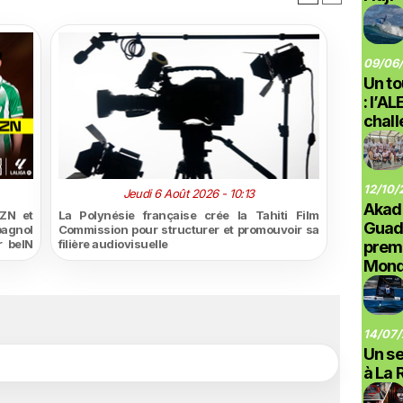
09/06/
Un to
: l’A
chal
12/10/
Jeudi 6 Août 2026 - 10:13
Akad
ZN et
La Polynésie française crée la Tahiti Film
Guad
pagnol
Commission pour structurer et promouvoir sa
r beIN
filière audiovisuelle
prem
Monde
14/07/
Un se
à La 