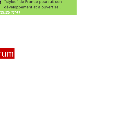
“stylée” de France poursuit son
développement et a ouvert se...
2025 11:41
rum