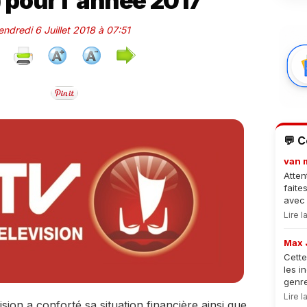
) pour l'année 2017
endredi 6 Juillet 2018 à 07:51
💬 
van 
Atten
faite
avec 
Lire 
Max 
Cette
les i
genre
Lire 
ision a conforté sa situation financière ainsi que