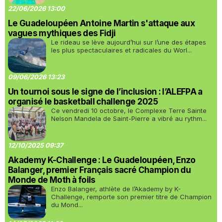
22/06/2026 13:00
Le Guadeloupéen Antoine Martin s'attaque aux
vagues mythiques des Fidji
Le rideau se lève aujourd’hui sur l’une des étapes
les plus spectaculaires et radicales du Worl...
09/06/2026 13:23
Un tournoi sous le signe de l’inclusion : l’ALEFPA a
organisé le basketball challenge 2025
Ce vendredi 10 octobre, le Complexe Terre Sainte
Nelson Mandela de Saint-Pierre a vibré au rythm...
12/10/2025 09:37
Akademy K-Challenge : Le Guadeloupéen, Enzo
Balanger, premier Français sacré Champion du
Monde de Moth à foils
Enzo Balanger, athlète de l’Akademy by K-
Challenge, remporte son premier titre de Champion
du Mond...