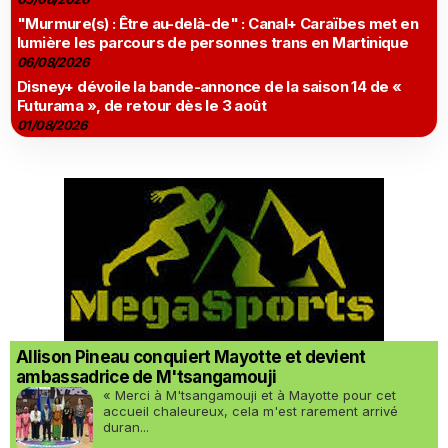
"Murmure(s) : Être au-delà-de" : Canal+ Caraïbes met en
lumière les parcours de personnes trans en Martinique
06/08/2026
Disney+ dévoile la bande-annonce de la saison 14 de «
Futurama », de retour dès le 3 août
01/08/2026
Allison Pineau conquiert Mayotte et devient
ambassadrice de M'tsangamouji
« Merci à M'tsangamouji et à Mayotte pour cet
accueil chaleureux, cela m'est rarement arrivé
duran...