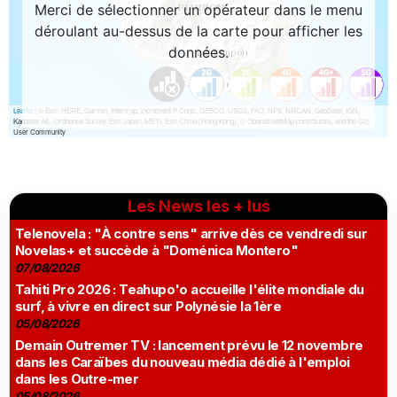
Les News les + lus
Telenovela : "À contre sens" arrive dès ce vendredi sur
Novelas+ et succède à "Doménica Montero"
07/08/2026
Tahiti Pro 2026 : Teahupo'o accueille l'élite mondiale du
surf, à vivre en direct sur Polynésie la 1ère
05/08/2026
Demain Outremer TV : lancement prévu le 12 novembre
dans les Caraïbes du nouveau média dédié à l'emploi
dans les Outre-mer
05/08/2026