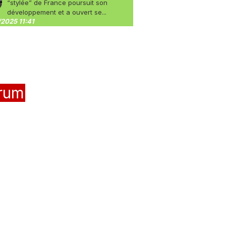
“stylée” de France poursuit son
développement et a ouvert se...
2025 11:41
rum