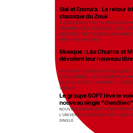
Slaï et Emma’a : Le retour t
classique du Zouk
-
29/10/2024
À L’OCCASION DES 20 ANS DE SON
EMBLÉMATIQUE FLORILÈGE, SLAÏ, I
MODERNE, FAIT UN RETOUR FLAMB
RÉÉDITION SPÉCIALE.
Musique : Léa Churros et M
dévoilent leur nouveau tit
28/10/2024
NOUVEAU TUBE EN VUE ! QUELQUES
"SUCCOMBER", LÉA CHURROS ET M
DE RETOUR AVEC "MAYDAY", UN MO
VIBRANT.
Le groupe SOFT lève le voile
nouveau single "GwoSiwo
NOUVEAU ! MEGAZAP VOUS PROPOS
L'UNIVERS DU GROUPE SOFT AVEC 
SINGLE.