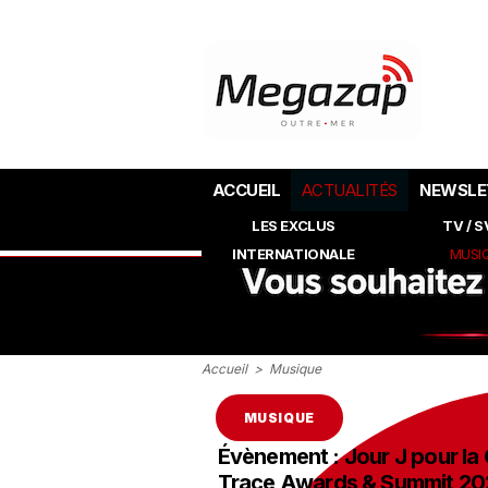
ACCUEIL
ACTUALITÉS
NEWSLE
LES EXCLUS
TV / 
INTERNATIONALE
MUSI
Accueil
>
Musique
MUSIQUE
Évènement : Jour J pour la
Trace Awards & Summit 2