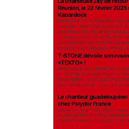
La chanteuse Zily de retour
Réunion, le 22 février 2025 
Kabardock
-
19/11/2024
ENTRE ZILY ET LA RÉUNION C'EST U
D'AMOUR ! APRÈS AVOIR PERFORÉ AU
AUX FRANCOFOLIES EN SEPTEMBRE D
22 FÉVRIER 2025, LA SCÈNE MYTH
ACCUEILLERA L'ARTISTE MAHORAISE
CONCERT QUI S’ANNONCE ÉPOUSTO
T-STONE dévoile son nouve
«TEXTO» !
-
12/11/2024
APRÈS AVOIR COLLABORÉ AVEC LE 
ET LA REINE DU ZOUK, FANNY J, L’A
FRAÎCHEMENT SIGNÉ CHEZ POLYDOR
AVEC UN NOUVEAU TITRE : «TEXTO»
Le chanteur guadeloupéen 
chez Polydor France
-
01/11/20
SIGNATURE CHEZ POLYDOR FRANCE 
GUADELOUPÉEN T-STONE SIGNE DAN
GRANDES MAISON DE DISQUES EN F