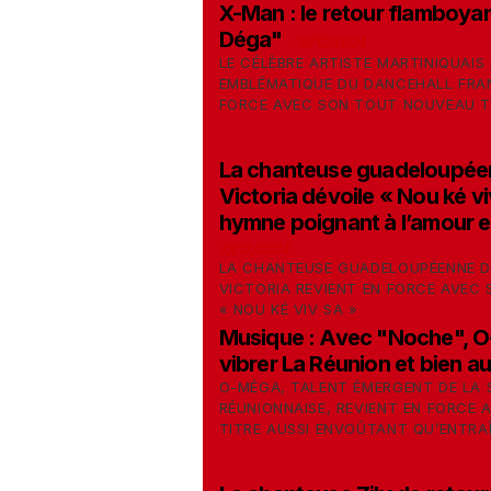
X-Man : le retour flamboya
Déga"
-
16/12/2024
LE CÉLÈBRE ARTISTE MARTINIQUAIS
EMBLÉMATIQUE DU DANCEHALL FRAN
FORCE AVEC SON TOUT NOUVEAU T
La chanteuse guadeloupée
Victoria dévoile « Nou ké vi
hymne poignant à l’amour et 
13/12/2024
LA CHANTEUSE GUADELOUPÉENNE 
VICTORIA REVIENT EN FORCE AVEC 
« NOU KÉ VIV SA »
Musique : Avec "Noche", O
vibrer La Réunion et bien a
O-MÉGA, TALENT ÉMERGENT DE LA 
RÉUNIONNAISE, REVIENT EN FORCE 
TITRE AUSSI ENVOÛTANT QU’ENTRA