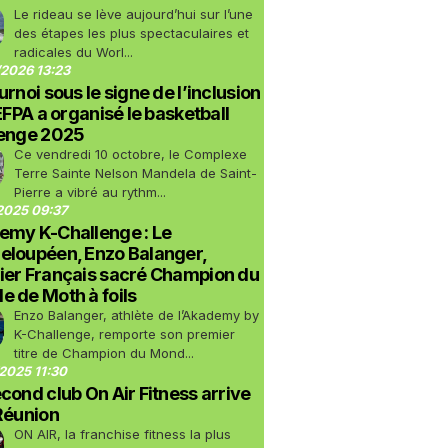
Le rideau se lève aujourd’hui sur l’une
des étapes les plus spectaculaires et
radicales du Worl...
2026 13:23
urnoi sous le signe de l’inclusion
LEFPA a organisé le basketball
lenge 2025
Ce vendredi 10 octobre, le Complexe
Terre Sainte Nelson Mandela de Saint-
Pierre a vibré au rythm...
2025 09:37
emy K-Challenge : Le
eloupéen, Enzo Balanger,
ier Français sacré Champion du
 de Moth à foils
Enzo Balanger, athlète de l’Akademy by
K-Challenge, remporte son premier
titre de Champion du Mond...
2025 11:30
cond club On Air Fitness arrive
Réunion
ON AIR, la franchise fitness la plus