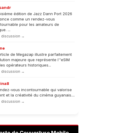
sandr
oisième édition de Jazz Dann Port 2026
nonce comme un rendez-vous
tournable pour les amateurs de
e. ...
la discussion →
ne
rticle de Megazap illustre parfaitement
olution majeure que représente l''eSIM
les opérateurs historiques...
la discussion →
rina8
ndez-vous incontournable qui valorise
lent et la créativité du cinéma guyanais....
la discussion →
arte de Couverture Mobile