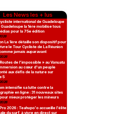
Les News les + lus
ycliste international de Guadeloupe
 Guadeloupe la 1ère mobilise tous
édias pour la 75e édition
2026
n La 1ère détaille son dispositif pour
vivre le Tour Cycliste de La Réunion
comme jamais auparavant
2026
 Routes de l'impossible » au Vanuatu
 immersion au cœur d'un peuple
nté aux défis de la nature sur
e 5
2026
m intensifie sa lutte contre la
raphie en ligne : 31 nouveaux sites
 pour mieux protéger les mineurs
2026
 Pro 2026 : Teahupo'o accueille l'élite
le du surf, à vivre en direct sur