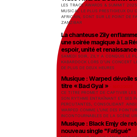
LES TRACE AWARDS & SUMMIT 2025
MUSICAL LE PLUS PRESTIGIEUX DU
AFRICAIN, SONT SUR LE POINT DE FA
ZANZIBAR
La chanteuse Zily enflamme
une soirée magique à La Ré
espoir, unité et renaissance
SAMEDI SOIR, ZILY A CONQUIS LE P
KABARDOCK LORS D’UN CONCERT L
DE PLUS DE DEUX HEURES
Musique : Warped dévoile 
titre « Bad Gyal »
-
16/02/2025
CE TITRE PROMET DE CAPTIVER LES
SON RYTHME ENTRAÎNANT ET SES P
PERCUTANTES, CONSOLIDANT AINSI
WARPED COMME L’UNE DES POINTU
INCONTOURNABLES DE LA SCÈNE UR
Musique : Black Emjy de re
nouveau single "Fatigué"
-
1