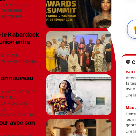
, L’ÉVÉNEMENT
 CONTINENT
IRE VIBRER
 le Kabardock :
union entre
-
24/02/2025
UBLIC DU
IVE EXCEPTIONNEL
💬 
van 
son nouveau
Atten
faite
avec 
 AUDITEURS AVEC
Lire 
AROLES
 LA PLACE DE
Max 
RES
Cette
BAINE ACTUELLE
les i
tour avec son
genre
1/02/2025
Lire 