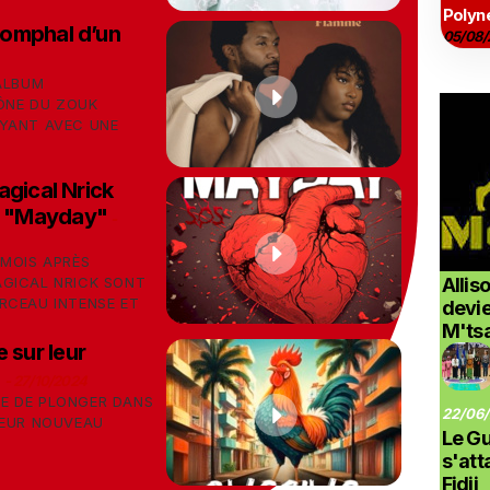
Polyné
riomphal d’un
05/08/
 ALBUM
CÔNE DU ZOUK
OYANT AVEC UNE
agical Nrick
re "Mayday"
-
 MOIS APRÈS
AGICAL NRICK SONT
Allis
RCEAU INTENSE ET
devi
M'ts
 sur leur
"
-
27/10/2024
E DE PLONGER DANS
22/06/
LEUR NOUVEAU
Le G
s'at
Fidji