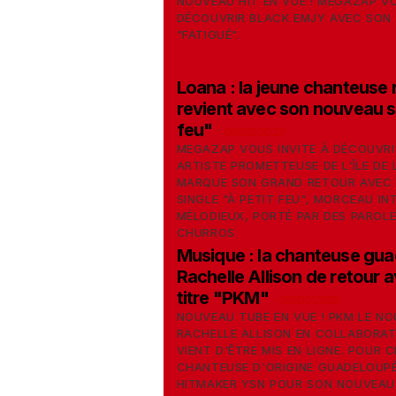
NOUVEAU HIT EN VUE ! MEGAZAP V
DÉCOUVRIR BLACK EMJY AVEC SON
"FATIGUÉ".
Loana : la jeune chanteuse 
revient avec son nouveau si
feu"
-
08/02/2025
MEGAZAP VOUS INVITE À DÉCOUVRI
ARTISTE PROMETTEUSE DE L'ÎLE DE 
MARQUE SON GRAND RETOUR AVEC
SINGLE "À PETIT FEU", MORCEAU IN
MÉLODIEUX, PORTÉ PAR DES PAROLE
CHURROS
Musique : la chanteuse gu
Rachelle Allison de retour 
titre "PKM"
-
20/01/2025
NOUVEAU TUBE EN VUE ! PKM LE NO
RACHELLE ALLISON EN COLLABORAT
VIENT D'ÊTRE MIS EN LIGNE. POUR C
CHANTEUSE D'ORIGINE GUADELOUPÉ
HITMAKER YSN POUR SON NOUVEAU 