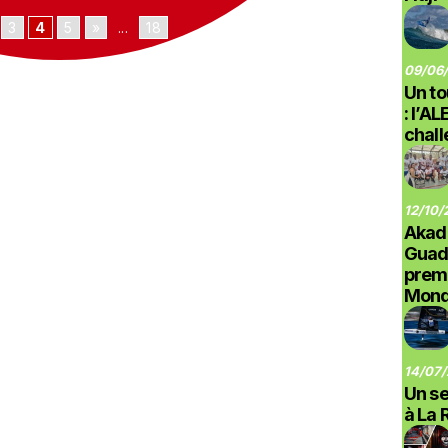
3
4
5
»
...
18
09/06/
Un to
: l’A
chal
12/10/
Akad
Guad
prem
Monde
14/07/
Un se
à La 