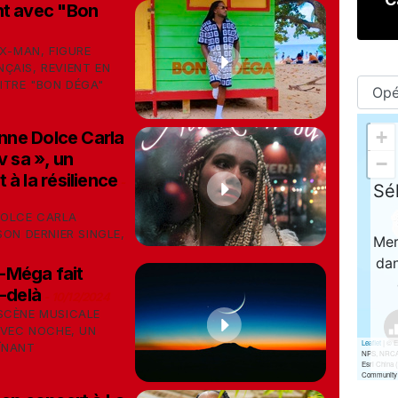
nt avec "Bon
 X-MAN, FIGURE
ÇAIS, REVIENT EN
ITRE "BON DÉGA"
nne Dolce Carla
v sa », un
à la résilience
-
DOLCE CARLA
SON DERNIER SINGLE,
-Méga fait
u-delà
-
10/12/2024
SCÈNE MUSICALE
AVEC NOCHE, UN
ÎNANT