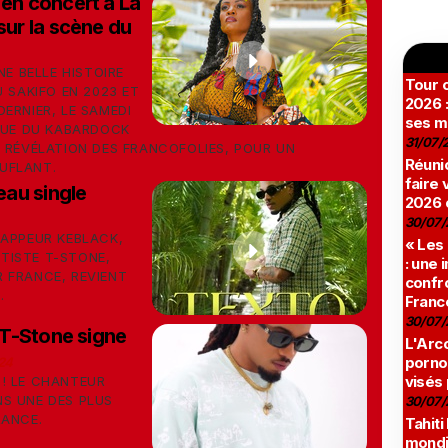
 en concert à La
sur la scène du
NE BELLE HISTOIRE
Tour c
 SAKIFO EN 2023 ET
2026 :
ERNIER, LE SAMEDI
ses m
IQUE DU KABARDOCK
31/07/
 RÉVÉLATION DES FRANCOFOLIES, POUR UN
Réunio
UFLANT.
faire 
au single
2026 
30/07/
RAPPEUR KEBLACK,
« Les
RTISTE T-STONE,
: une
 FRANCE, REVIENT
confro
.
Franc
30/07/
T-Stone signe
L'Arco
pornog
24
visés
! LE CHANTEUR
S UNE DES PLUS
30/07/
RANCE.
Tahiti
mondia