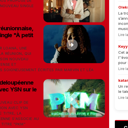
OUS PROPOSE DE
 NOUVEAU SINGLE
Olek
La tr
s’an
incon
réunionnaise,
musiqu
ngle "À petit
Lire 
Keyy
R LOANA, UNE
Cet a
LA RÉUNION, QUI
l''év
 SON NOUVEAU
pour 
TENSE ET
Lire 
S SOIGNEUSEMENT ÉCRITES PAR MARVIN ET LÉA
kata
adeloupéenne
Un re
avec YSN sur le
le ta
Lire 
UVEAU CLIP DE
ION AVEC YSN
E TITRE, LA
ENNE S'ASSOCIE AU
TITRE "PKM"
C