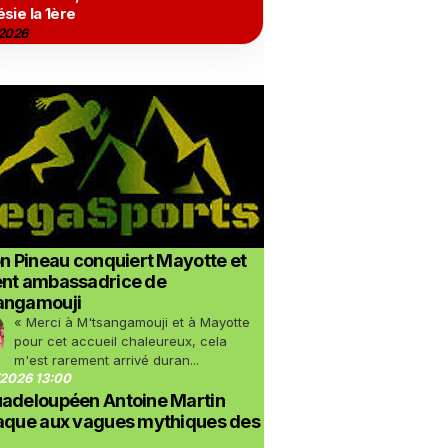
sie la 1ère
2026
on Pineau conquiert Mayotte et
ent ambassadrice de
angamouji
« Merci à M'tsangamouji et à Mayotte
pour cet accueil chaleureux, cela
m'est rarement arrivé duran...
2026 13:00
uadeloupéen Antoine Martin
taque aux vagues mythiques des