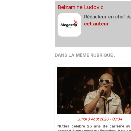
Belzamine Ludovic
Rédacteur en chef d
cet auteur
DANS LA MÊME RUBRIQUE :
Lundi 3 Août 2026 - 08:34
Nuttea célèbre 25 ans de carrière a
concert événement au Bataclan, à voir s