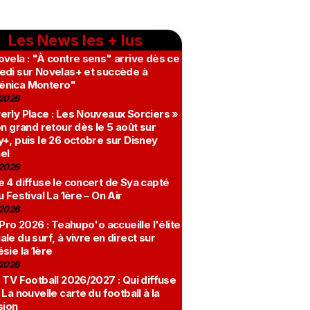
Les News les + lus
vela : "À contre sens" arrive dès ce
edi sur Novelas+ et succède à
nica Montero"
2026
erly Place : Les Nouveaux Sorciers »
on grand retour dès le 5 août sur
+, puis le 26 octobre sur Disney
el
2026
 4 diffuse le concert de Sya capté
u Festival La 1ère – On Air
2026
 Pro 2026 : Teahupo'o accueille l'élite
le du surf, à vivre en direct sur
sie la 1ère
2026
 TV Football 2026/2027 : Qui diffuse
 La nouvelle carte du football à la
sion