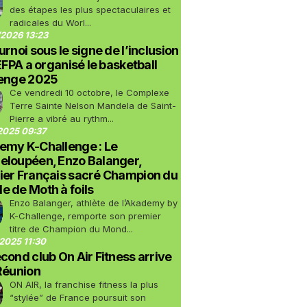
des étapes les plus spectaculaires et
radicales du Worl...
2026 13:23
urnoi sous le signe de l’inclusion
LEFPA a organisé le basketball
lenge 2025
Ce vendredi 10 octobre, le Complexe
Terre Sainte Nelson Mandela de Saint-
Pierre a vibré au rythm...
2025 09:37
emy K-Challenge : Le
eloupéen, Enzo Balanger,
ier Français sacré Champion du
 de Moth à foils
Enzo Balanger, athlète de l’Akademy by
K-Challenge, remporte son premier
titre de Champion du Mond...
2025 11:30
cond club On Air Fitness arrive
Réunion
ON AIR, la franchise fitness la plus
“stylée” de France poursuit son