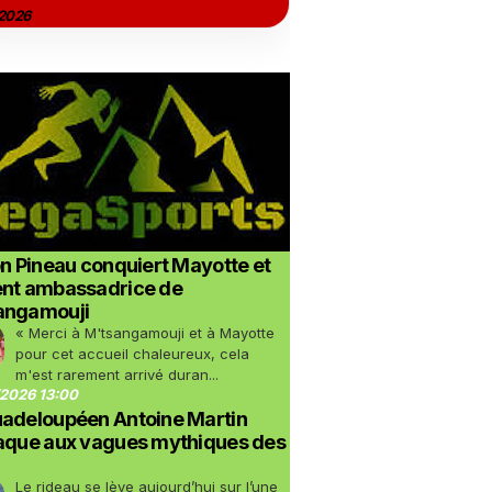
2026
on Pineau conquiert Mayotte et
ent ambassadrice de
angamouji
« Merci à M'tsangamouji et à Mayotte
pour cet accueil chaleureux, cela
m'est rarement arrivé duran...
2026 13:00
uadeloupéen Antoine Martin
taque aux vagues mythiques des
Le rideau se lève aujourd’hui sur l’une