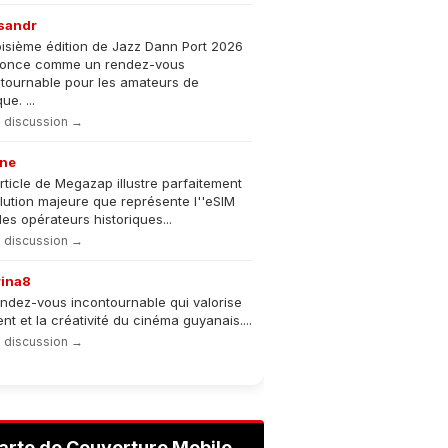
sandr
oisième édition de Jazz Dann Port 2026
nonce comme un rendez-vous
tournable pour les amateurs de
e. ...
la discussion →
ne
rticle de Megazap illustre parfaitement
olution majeure que représente l''eSIM
les opérateurs historiques...
la discussion →
rina8
ndez-vous incontournable qui valorise
lent et la créativité du cinéma guyanais....
la discussion →
arte de Couverture Mobile