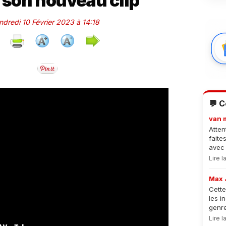
 son nouveau clip
endredi 10 Février 2023 à 14:18
💬 
van 
Atten
faite
avec 
Lire 
Max 
Cette
les i
genre
Lire 