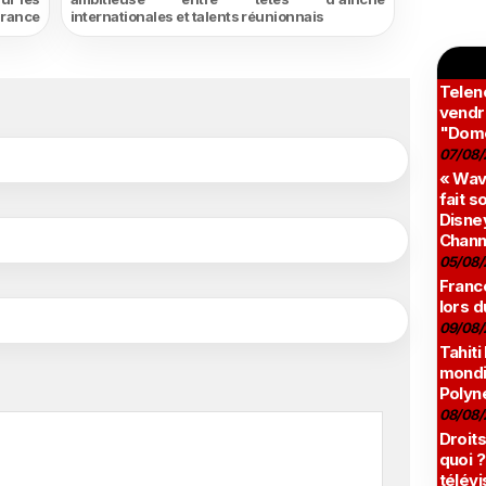
rance
internationales et talents réunionnais
Teleno
vendr
"Domé
07/08/
« Wav
fait s
Disney
Chann
05/08/
France
lors d
09/08/
Tahiti
mondia
Polyné
08/08/
Droits
quoi ?
télévi