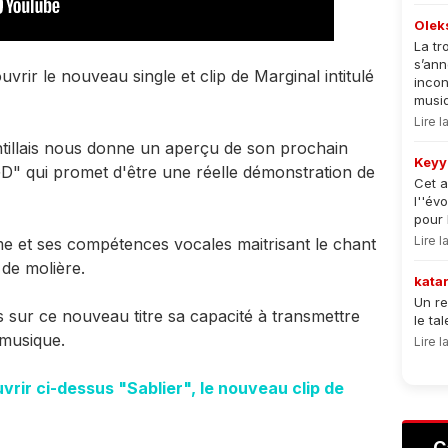
Olek
La tr
s’an
ir le nouveau single et clip de Marginal intitulé
incon
musiqu
Lire 
antillais nous donne un aperçu de son prochain
Keyy
GD" qui promet d'être une réelle démonstration de
Cet a
l''év
pour 
Lire 
me et ses compétences vocales maitrisant le chant
 de molière.
kata
Un re
 sur ce nouveau titre sa capacité à transmettre
le ta
 musique.
Lire 
ir ci-dessus "Sablier", le nouveau clip de
C