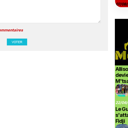
07/08/
commentaires
Allis
devi
M'ts
22/06/
Le G
s'at
Fidji