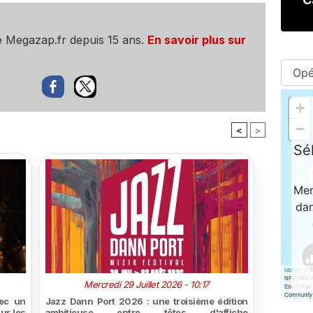
e Megazap.fr depuis 15 ans.
En savoir plus sur
<
>
Mercredi 29 Juillet 2026 - 10:17
vec un
Jazz Dann Port 2026 : une troisième édition
ur les
ambitieuse entre têtes d'affiche