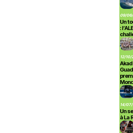
09/06/
Un to
: l’A
chal
12/10/
Akad
Guad
prem
Monde
14/07/
Un se
à La 