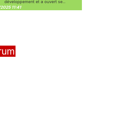
développement et a ouvert se...
2025 11:41
rum