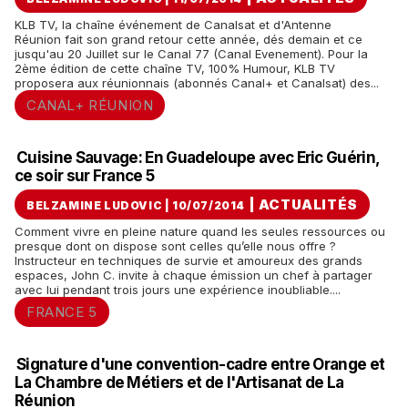
KLB TV, la chaîne événement de Canalsat et d'Antenne
Réunion fait son grand retour cette année, dés demain et ce
jusqu'au 20 Juillet sur le Canal 77 (Canal Evenement). Pour la
2ème édition de cette chaîne TV, 100% Humour, KLB TV
proposera aux réunionnais (abonnés Canal+ et Canalsat) des...
CANAL+ RÉUNION
Cuisine Sauvage: En Guadeloupe avec Eric Guérin,
ce soir sur France 5
|
ACTUALITÉS
BELZAMINE LUDOVIC | 10/07/2014
Comment vivre en pleine nature quand les seules ressources ou
presque dont on dispose sont celles qu’elle nous offre ?
Instructeur en techniques de survie et amoureux des grands
espaces, John C. invite à chaque émission un chef à partager
avec lui pendant trois jours une expérience inoubliable....
FRANCE 5
Signature d'une convention-cadre entre Orange et
La Chambre de Métiers et de l'Artisanat de La
Réunion