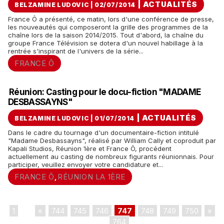
|
ACTUALITÉS
BELZAMINE LUDOVIC | 02/07/2014
France Ô a présenté, ce matin, lors d'une conférence de presse,
les nouveautés qui composeront la grille des programmes de la
chaîne lors de la saison 2014/2015. Tout d'abord, la chaîne du
groupe France Télévision se dotera d'un nouvel habillage à la
rentrée s'inspirant de l'univers de la série...
FRANCE Ô
Réunion: Casting pour le docu-fiction "MADAME
DESBASSAYNS"
|
ACTUALITÉS
BELZAMINE LUDOVIC | 01/07/2014
Dans le cadre du tournage d'un documentaire-fiction intitulé
"Madame Desbassayns", réalisé par William Cally et coproduit par
Kapali Studios, Réunion 1ère et France Ô, procédent
actuellement au casting de nombreux figurants réunionnais. Pour
participer, veuillez envoyer votre candidature et...
FRANCE Ô
RÉUNION LA 1ÈRE
,
1
...
«
744
745
746
747
748
749
750
»
...
764