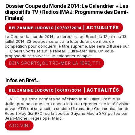
Dossier Coupe du Monde 2014: Le Calendrier + Les
dispositifs TV / Radios (MAJ: Programme des Demi-
Finales)
|
ACTUALITÉS
BELZAMINE LUDOVIC | 07/07/2014
La Coupe du monde 2014 se déroulera au Brésil du 12 juin au 13
juillet 2014. 32 équipes seront à la lutte durant ce mois de
compétition pour conquérir le titre suprême. Elle sera diffusée sur
TF1, beIN Sports et sur le réseau Outre-Mer 1ère. On vous
propose de retrouver ici le calendrier complet...
BEIN SPORTS
OUTRE-MER LA 1ÈRE
TF1
,
,
Infos en Bref...
|
ACTUALITÉS
BELZAMINE LUDOVIC | 06/07/2014
1- ATG: La justice donnera sa décision le 18 Juillet C'est le 18
Juillet prochain que sera connu le futur repreneur de la télévision
privée ATG qui sera soit la société Ultramarine Communication de
Robert Moy (Ex-RFO) ou la société Guyane Média SAS portée par
Jean-Michel Hegesippe, Marc...
ATG
VINI
,