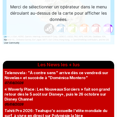
Les News les + lus
Telenovela : "À contre sens" arrive dès ce vendredi sur
Novelas+ et succède à "Doménica Montero"
07/08/2026
« Waverly Place : Les Nouveaux Sorciers » fait son grand
retour dès le 5 août sur Disney+, puis le 26 octobre sur
Disney Channel
05/08/2026
Tahiti Pro 2026 : Teahupo'o accueille l'élite mondiale du
surf, à vivre en direct sur Polynésie la 1ère