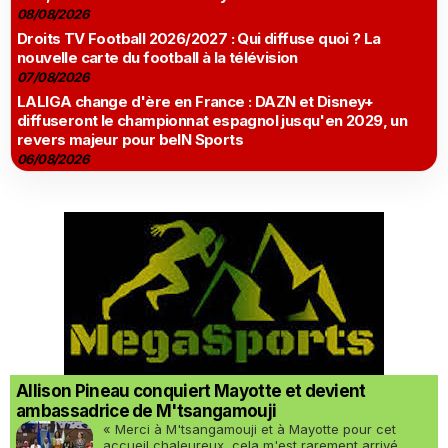
08/08/2026
Droits TV Football 2026/2027 : Qui diffuse quoi ? La
nouvelle carte du football à la télévision
07/08/2026
LALIGA change d'ère en France : DAZN et Disney+
diffuseront le championnat espagnol jusqu'en 2029, un
revers majeur pour beIN Sports
06/08/2026
Allison Pineau conquiert Mayotte et devient
ambassadrice de M'tsangamouji
« Merci à M'tsangamouji et à Mayotte pour cet
accueil chaleureux, cela m'est rarement arrivé