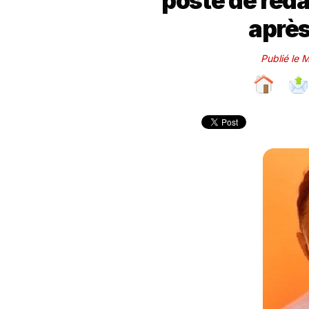
poste de réda
après
Publié le 