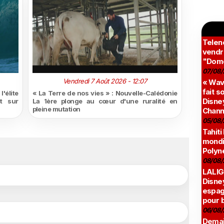
Teleno
vendr
"Domé
07/08/
Vendredi 7 Août 2026 - 12:07
« Wav
fait s
'élite
« La Terre de nos vies » : Nouvelle-Calédonie
Disney
t sur
La 1ère plonge au cœur d'une ruralité en
pleine mutation
Chann
05/08/
Tahiti
mondia
Polyné
08/08/
LALIG
Disne
espag
pour 
06/08/
Demai