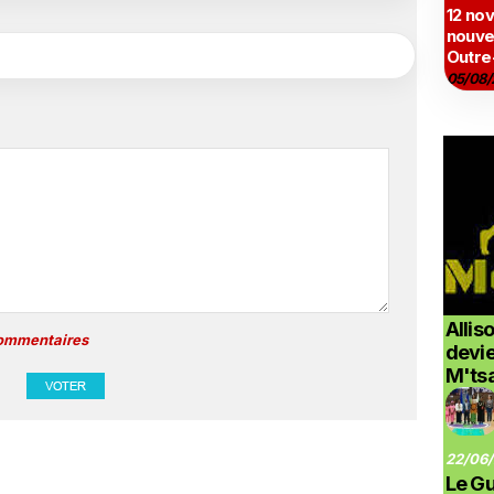
12 no
nouve
Outre
05/08/
Allis
commentaires
devi
M'ts
22/06/
Le G