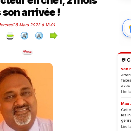
cteur en chef, 2 mois
 son arrivée !
Mercredi 8 Mars 2023 à 18:01
💬 
van 
Atten
faite
avec 
Lire 
Max 
Cette
les i
genre
Lire 