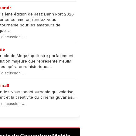
sandr
oisième édition de Jazz Dann Port 2026
nonce comme un rendez-vous
tournable pour les amateurs de
e. ...
la discussion →
ne
rticle de Megazap illustre parfaitement
olution majeure que représente l''eSIM
les opérateurs historiques...
la discussion →
rina8
ndez-vous incontournable qui valorise
lent et la créativité du cinéma guyanais....
la discussion →
arte de Couverture Mobile