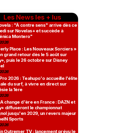
Les News les + lus
vela : "À contre sens" arrive dès ce
edi sur Novelas+ et succède à
nica Montero"
2026
erly Place : Les Nouveaux Sorciers »
on grand retour dès le 5 août sur
+, puis le 26 octobre sur Disney
el
2026
 Pro 2026 : Teahupo'o accueille l'élite
le du surf, à vivre en direct sur
sie la 1ère
2026
A change d'ère en France : DAZN et
y+ diffuseront le championnat
nol jusqu'en 2029, un revers majeur
beIN Sports
2026
n Outremer TV : lancement prévu le