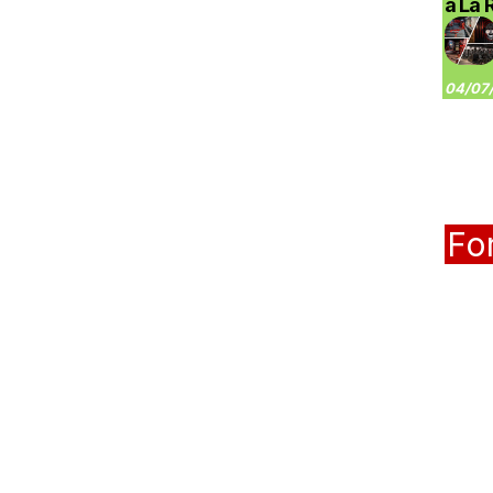
à La 
04/07/
Fo