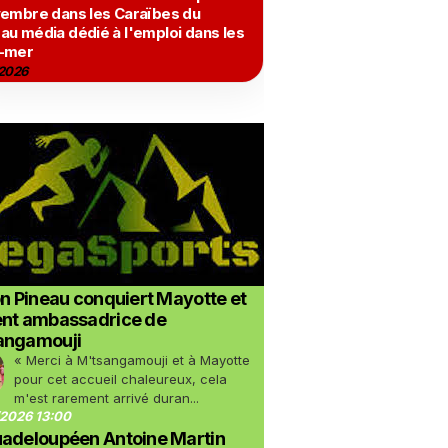
vembre dans les Caraïbes du
au média dédié à l'emploi dans les
-mer
2026
on Pineau conquiert Mayotte et
ent ambassadrice de
angamouji
« Merci à M'tsangamouji et à Mayotte
pour cet accueil chaleureux, cela
m'est rarement arrivé duran...
2026 13:00
uadeloupéen Antoine Martin