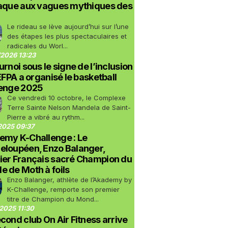
taque aux vagues mythiques des
Le rideau se lève aujourd’hui sur l’une
des étapes les plus spectaculaires et
radicales du Worl...
2026 13:23
urnoi sous le signe de l’inclusion
LEFPA a organisé le basketball
lenge 2025
Ce vendredi 10 octobre, le Complexe
Terre Sainte Nelson Mandela de Saint-
Pierre a vibré au rythm...
2025 09:37
emy K-Challenge : Le
eloupéen, Enzo Balanger,
ier Français sacré Champion du
 de Moth à foils
Enzo Balanger, athlète de l’Akademy by
K-Challenge, remporte son premier
titre de Champion du Mond...
2025 11:30
cond club On Air Fitness arrive