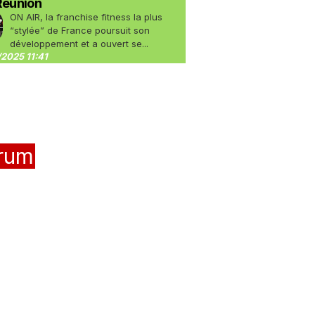
Réunion
ON AIR, la franchise fitness la plus
“stylée” de France poursuit son
développement et a ouvert se...
2025 11:41
rum