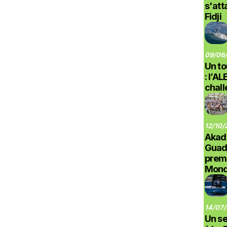
s'at
Fidji
09/06/
Un to
: l’A
chal
12/10/
Akad
Guad
prem
Monde
14/07/
Un se