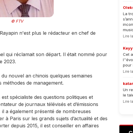
Olek
La tr
s’an
© FTV
incon
musiqu
c Rayapin n'est plus le rédacteur en chef de
Lire 
Keyy
el qui réclamait son départ. Il était nommé pour
Cet a
l''év
e 2023.
pour 
Lire 
re du nouvel an chinois quelques semaines
ses méthodes de management.
kata
Un re
le ta
st spécialiste des questions politiques et
Lire 
tateur de journaux télévisés et d’émissions
, il a également présenté de nombreuses
 à Paris sur les grands sujets d’actualité et des
er depuis 2015, il est conseiller en affaires
C