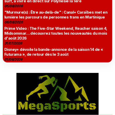
surf, à vivre en direct sur Polynésie la 1ère
05/08/2026
"Murmure(s) : Être au-delà-de" : Canal+ Caraïbes met en
lumière les parcours de personnes trans en Martinique
06/08/2026
Prime Video : The Five-Star Weekend, Reacher saison 4,
Midsommar… découvrez toutes les nouveautés du mois
d'août 2026
31/07/2026
Disney+ dévoile la bande-annonce de la saison 14 de «
Futurama », de retour dès le 3 août
01/08/2026