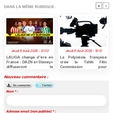
<
>
DANS LA MÊME RUBRIQUE :
Jeudi 6 Août 2026 - 12:03
Jeudi 6 Août 2026 - 10:13
LALIGA change d'ère en
La Polynésie française
France : DAZN et Disney+
crée la Tahiti Film
diffuseront le
Commission pour
championnat espagnol
structurer et promouvoir
jusqu'en 2029, un revers
sa filière audiovisuelle
Nouveau commentaire :
majeur pour beIN Sports
Nom * :
Adresse email (non publiée) * :