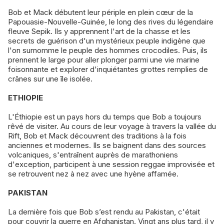
Bob et Mack débutent leur périple en plein cœur de la
Papouasie-Nouvelle-Guinée, le long des rives du légendaire
fleuve Sepik. Ils y apprennent l'art de la chasse et les
secrets de guérison d'un mystérieux peuple indigène que
l'on surnomme le peuple des hommes crocodiles. Puis, ils
prennent le large pour aller plonger parmi une vie marine
foisonnante et explorer d'inquiétantes grottes remplies de
crânes sur une île isolée.
ETHIOPIE
L'Éthiopie est un pays hors du temps que Bob a toujours
rêvé de visiter. Au cours de leur voyage à travers la vallée du
Rift, Bob et Mack découvrent des traditions à la fois
anciennes et modernes. Ils se baignent dans des sources
volcaniques, s'entraînent auprès de marathoniens
d'exception, participent à une session reggae improvisée et
se retrouvent nez à nez avec une hyène affamée.
PAKISTAN
La dernière fois que Bob s’est rendu au Pakistan, c'était
pour couvrir la guerre en Afghanistan. Vingt ans plus tard, il y