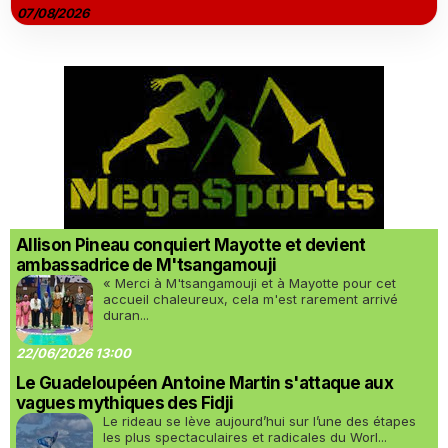
07/08/2026
Allison Pineau conquiert Mayotte et devient
ambassadrice de M'tsangamouji
« Merci à M'tsangamouji et à Mayotte pour cet
accueil chaleureux, cela m'est rarement arrivé
duran...
22/06/2026 13:00
Le Guadeloupéen Antoine Martin s'attaque aux
vagues mythiques des Fidji
Le rideau se lève aujourd’hui sur l’une des étapes
les plus spectaculaires et radicales du Worl...