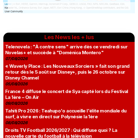
Les News les + lus
Telenovela : "À contre sens" arrive dès ce vendredi sur
Novelas+ et succède à "Doménica Montero"
07/08/2026
« Waverly Place : Les Nouveaux Sorciers » fait son grand
retour dès le 5 août sur Disney+, puis le 26 octobre sur
Disney Channel
05/08/2026
France 4 diffuse le concert de Sya capté lors du Festival
La 1ère – On Air
09/08/2026
Tahiti Pro 2026 : Teahupo'o accueille l'élite mondiale du
surf, à vivre en direct sur Polynésie la 1ère
08/08/2026
Droits TV Football 2026/2027 : Qui diffuse quoi ? La
nouvelle carte du football à la télévision