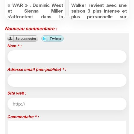
« WAR » : Dominic West
Walker revient avec une
et Sienna Miller
saison 3 plus intense et
s’affrontent dans la
plus personnelle sur
nouvelle série judiciaire
Série Club
de HBO Max dès le 2
Nouveau commentaire :
octobre
Nom * :
Adresse email (non publiée) * :
Site web :
Commentaire * :