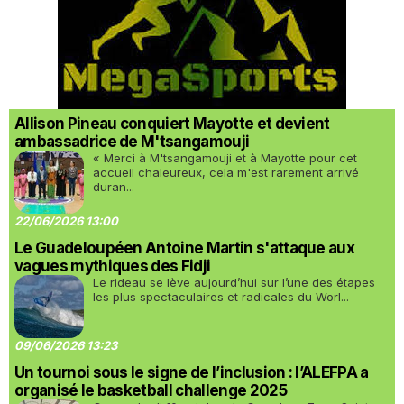
Allison Pineau conquiert Mayotte et devient
ambassadrice de M'tsangamouji
« Merci à M'tsangamouji et à Mayotte pour cet
accueil chaleureux, cela m'est rarement arrivé
duran...
22/06/2026 13:00
Le Guadeloupéen Antoine Martin s'attaque aux
vagues mythiques des Fidji
Le rideau se lève aujourd’hui sur l’une des étapes
les plus spectaculaires et radicales du Worl...
09/06/2026 13:23
Un tournoi sous le signe de l’inclusion : l’ALEFPA a
organisé le basketball challenge 2025