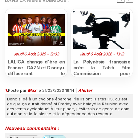
DANS LA MÊME RUBRIQUE :
Jeudi 6 Août 2026 - 12:03
Jeudi 6 Août 2026 - 10:13
LALIGA change d'ère en
La Polynésie française
France : DAZN et Disney+
crée la Tahiti Film
diffuseront le
Commission pour
championnat espagnol
structurer et promouvoir
jusqu'en 2029, un revers
sa filière audiovisuelle
1.
Posté par
Max
le 21/02/2023 19:14
|
Alerter
majeur pour beIN Sports
Donc si déjà un cyclone épargne l'île ils ont 11 sites HS, qu'est
ce que ça aurait donné si Freddy avait balayé la Réunion avec
des vents cyclonique! À leur place, j'éviterais ce genre de com
qui montre la faiblesse et la dépendance des réseaux
Nouveau commentaire :