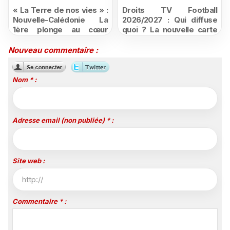
« La Terre de nos vies » :
Droits TV Football
Nouvelle-Calédonie La
2026/2027 : Qui diffuse
1ère plonge au cœur
quoi ? La nouvelle carte
d'une ruralité en pleine
du football à la télévision
mutation
Nouveau commentaire :
Nom * :
Adresse email (non publiée) * :
Site web :
Commentaire * :