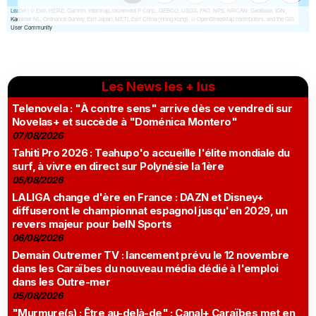
Les News les + lus
Telenovela : "À contre sens" arrive dès ce vendredi sur
Novelas+ et succède à "Doménica Montero"
07/08/2026
Tahiti Pro 2026 : Teahupo'o accueille l'élite mondiale du
surf, à vivre en direct sur Polynésie la 1ère
05/08/2026
LALIGA change d'ère en France : DAZN et Disney+
diffuseront le championnat espagnol jusqu'en 2029, un
revers majeur pour beIN Sports
06/08/2026
Demain Outremer TV : lancement prévu le 12 novembre
dans les Caraïbes du nouveau média dédié à l'emploi
dans les Outre-mer
05/08/2026
"Murmure(s) : Être au-delà-de" : Canal+ Caraïbes met en