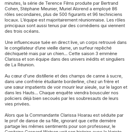
minutes, la série de Terence Films produite par Bertrand
Cohen, Stéphane Meunier, Muriel Alorend a employé 86
rôles secondaires, plus de 500 figurants et 96 techniciens
locaux. L’équipe est majoritairement réunionnaise. Les rôles
principaux sont aussi tenus par des comédiens qui viennent
des trois océans.
Une influenceuse tuée en direct live, un corps retrouvé dans
le congélateur d’une vieille dame, un surfeur repêché
déchiqueté mais par un chien… Cette saison 3 emmène
Clarissa et son équipe dans des univers inédits et singuliers
de La Réunion.
Au cœur d'une distillerie et des champs de canne à sucre,
dans une confrérie étudiante borderline, chez un frère et
une sœur impatients de voir mourir leur aïeule, sur le lagon et
dans les Hauts… Chaque enquête viendra bousculer nos
policiers déjà bien secoués par les soubresauts de leurs
vies privées.
Alors que la Commandante Clarissa Hoarau est séduite par
le prof de danse de sa fille, ignorant que cette dernière
partage les mêmes sentiments pour son professeur, le
Capitaine Gaspard Watson voit son histoire avec la légiste