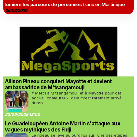
lumière les parcours de personnes trans en Martinique
06/08/2026
Allison Pineau conquiert Mayotte et devient
ambassadrice de M'tsangamouji
« Merci à M'tsangamouji et à Mayotte pour cet
accueil chaleureux, cela m'est rarement arrivé
duran...
22/06/2026 13:00
Le Guadeloupéen Antoine Martin s'attaque aux
vagues mythiques des Fidji
Le rideau se lève aujourd’hui sur l’une des étapes