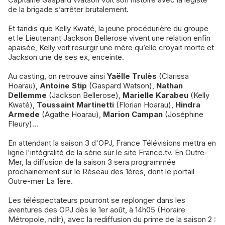
de la brigade s’arrêter brutalement.
Et tandis que Kelly Kwaté, la jeune procédurière du groupe
et le Lieutenant Jackson Bellerose vivent une relation enfin
apaisée, Kelly voit resurgir une mère qu’elle croyait morte et
Jackson une de ses ex, enceinte.
Au casting, on retrouve ainsi
Yaëlle Trulès
(Clarissa
Hoarau),
Antoine Stip
(Gaspard Watson),
Nathan
Dellemme
(Jackson Bellerose),
Marielle Karabeu
(Kelly
Kwaté),
Toussaint Martinetti
(Florian Hoarau),
Hindra
Armede
(Agathe Hoarau),
Marion Campan
(Joséphine
Fleury)…
En attendant la saison 3 d'OPJ, France Télévisions mettra en
ligne l'intégralité de la série sur le site France.tv. En Outre-
Mer, la diffusion de la saison 3 sera programmée
prochainement sur le Réseau des 1ères, dont le portail
Outre-mer La 1ère.
Les téléspectateurs pourront se replonger dans les
aventures des OPJ dès le 1er août, à 14h05 (Horaire
Métropole, ndlr), avec la rediffusion du prime de la saison 2 :