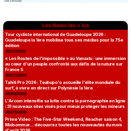
Les News les + lus
Tour cycliste international de Guadeloupe 2026 :
Guadeloupe la 1ère mobilise tous ses médias pour la 75e
édition
31/07/2026
« Les Routes de l'impossible » au Vanuatu : une immersion
au cœur d'un peuple confronté aux défis de la nature sur
France 5
30/07/2026
Tahiti Pro 2026 : Teahupo'o accueille l'élite mondiale du
surf, à vivre en direct sur Polynésie la 1ère
05/08/2026
L'Arcom intensifie sa lutte contre la pornographie en ligne
: 31 nouveaux sites visés pour mieux protéger les mineurs
30/07/2026
Prime Video : The Five-Star Weekend, Reacher saison 4,
Midsommar… découvrez toutes les nouveautés du mois
d'août 2026