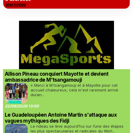
31/07/2026
Allison Pineau conquiert Mayotte et devient
ambassadrice de M'tsangamouji
« Merci à M'tsangamouji et à Mayotte pour cet
accueil chaleureux, cela m'est rarement arrivé
duran...
22/06/2026 13:00
Le Guadeloupéen Antoine Martin s'attaque aux
vagues mythiques des Fidji
Le rideau se lève aujourd’hui sur l’une des étapes
les plus spectaculaires et radicales du Worl...