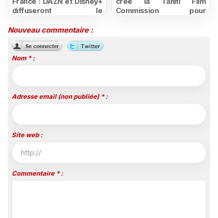
France : DAZN et Disney+
crée la Tahiti Film
diffuseront le
Commission pour
championnat espagnol
structurer et promouvoir
jusqu'en 2029, un revers
sa filière audiovisuelle
Nouveau commentaire :
majeur pour beIN Sports
Nom * :
Adresse email (non publiée) * :
Site web :
Commentaire * :