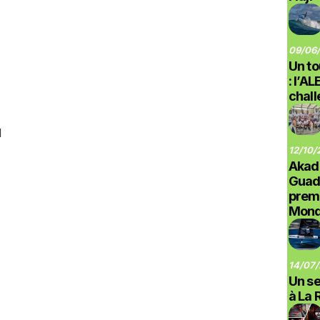
09/06/
Un to
: l’A
chal
l
12/10/
Akad
Guad
prem
Monde
14/07/
Un se
à La 