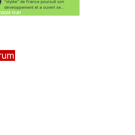
“stylée” de France poursuit son
développement et a ouvert se...
2025 11:41
rum