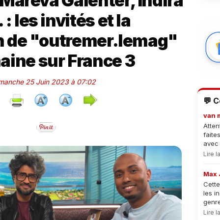
Mareva Galenter, Indira
: les invités et la
 de "outremer.lemag"
aine sur France 3
imanche 25 Juin 2023 à 07:02
💬 
van 
Atten
faite
avec 
Lire 
Max 
Cette
les i
genre
Lire 