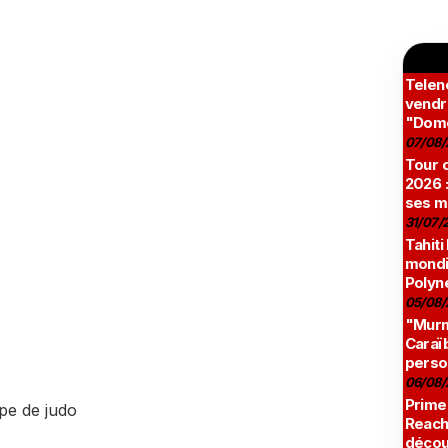
Teleno
vendr
"Domé
07/08/
Tour c
2026 :
ses m
31/07/
Tahiti
mondia
Polyné
05/08/
"Murmu
Caraï
perso
06/08/
Prime
pe de judo
Reach
décou