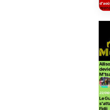
d'aoû
31/07/
Allis
devi
M'ts
22/06/
Le G
s'at
Fidji