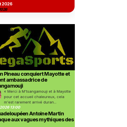
t 2026
2026
on Pineau conquiert Mayotte et
ent ambassadrice de
angamouji
« Merci à M'tsangamouji et à Mayotte
pour cet accueil chaleureux, cela
m'est rarement arrivé duran...
2026 13:00
uadeloupéen Antoine Martin
taque aux vagues mythiques des