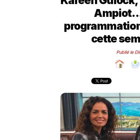
Kareen Guiock, 
Ampiot... 
programmation
cette sem
Publié le D