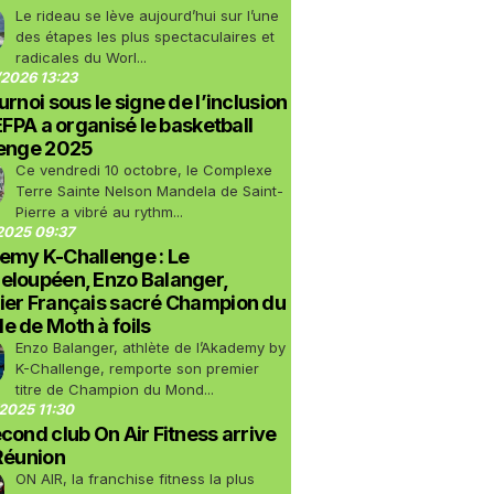
Le rideau se lève aujourd’hui sur l’une
des étapes les plus spectaculaires et
radicales du Worl...
2026 13:23
urnoi sous le signe de l’inclusion
LEFPA a organisé le basketball
lenge 2025
Ce vendredi 10 octobre, le Complexe
Terre Sainte Nelson Mandela de Saint-
Pierre a vibré au rythm...
2025 09:37
emy K-Challenge : Le
eloupéen, Enzo Balanger,
ier Français sacré Champion du
 de Moth à foils
Enzo Balanger, athlète de l’Akademy by
K-Challenge, remporte son premier
titre de Champion du Mond...
2025 11:30
cond club On Air Fitness arrive
Réunion
ON AIR, la franchise fitness la plus