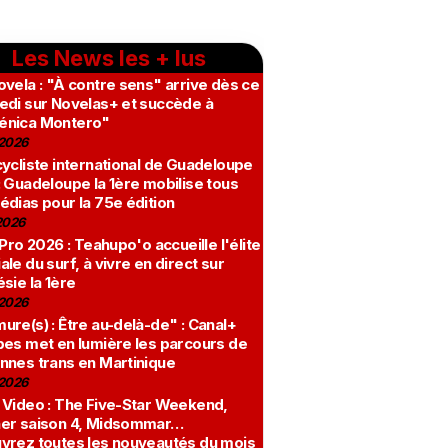
Les News les + lus
vela : "À contre sens" arrive dès ce
edi sur Novelas+ et succède à
nica Montero"
2026
ycliste international de Guadeloupe
 Guadeloupe la 1ère mobilise tous
édias pour la 75e édition
2026
 Pro 2026 : Teahupo'o accueille l'élite
le du surf, à vivre en direct sur
sie la 1ère
2026
re(s) : Être au-delà-de" : Canal+
bes met en lumière les parcours de
nnes trans en Martinique
2026
 Video : The Five-Star Weekend,
er saison 4, Midsommar…
vrez toutes les nouveautés du mois