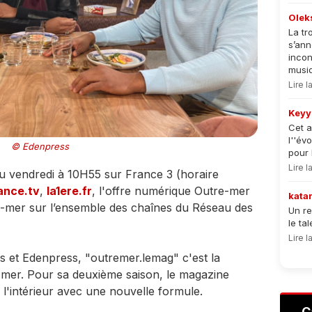
Olek
La tr
s’an
incon
musiqu
Lire 
Keyy
Cet a
l''év
© Edenpress
pour 
Lire 
au vendredi à 10H55 sur France 3 (horaire
ance.tv
,
la1ere.fr
, l'offre numérique Outre-mer
kata
e-mer sur l’ensemble des chaînes du Réseau des
Un re
le ta
Lire 
s et Edenpress, "outremer.lemag" c'est la
mer. Pour sa deuxième saison, le magazine
 l'intérieur avec une nouvelle formule.
C