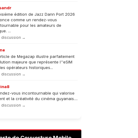
sandr
oisième édition de Jazz Dann Port 2026
nonce comme un rendez-vous
tournable pour les amateurs de
e. ...
la discussion →
ne
rticle de Megazap illustre parfaitement
olution majeure que représente l''eSIM
les opérateurs historiques...
la discussion →
rina8
ndez-vous incontournable qui valorise
lent et la créativité du cinéma guyanais....
la discussion →
arte de Couverture Mobile