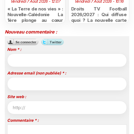
Vendredi 7 Août 2026 - 12:07
Vendredi 7 Août 2026 - 10:16
« La Terre de nos vies » :
Droits TV Football
Nouvelle-Calédonie La
2026/2027 : Qui diffuse
1ère plonge au cœur
quoi ? La nouvelle carte
d'une ruralité en pleine
du football à la télévision
mutation
Nouveau commentaire :
Nom * :
Adresse email (non publiée) * :
Site web :
Commentaire * :