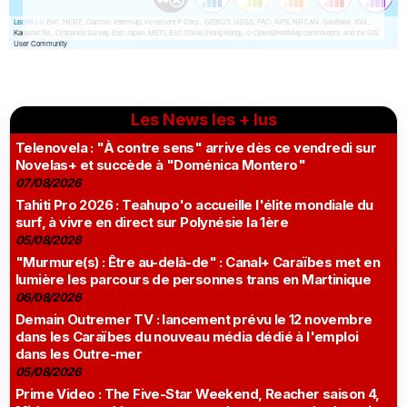
Les News les + lus
Telenovela : "À contre sens" arrive dès ce vendredi sur
Novelas+ et succède à "Doménica Montero"
07/08/2026
Tahiti Pro 2026 : Teahupo'o accueille l'élite mondiale du
surf, à vivre en direct sur Polynésie la 1ère
05/08/2026
"Murmure(s) : Être au-delà-de" : Canal+ Caraïbes met en
lumière les parcours de personnes trans en Martinique
06/08/2026
Demain Outremer TV : lancement prévu le 12 novembre
dans les Caraïbes du nouveau média dédié à l'emploi
dans les Outre-mer
05/08/2026
Prime Video : The Five-Star Weekend, Reacher saison 4,