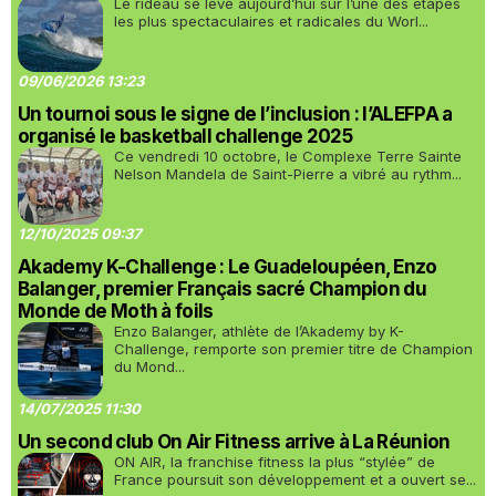
Le rideau se lève aujourd’hui sur l’une des étapes
les plus spectaculaires et radicales du Worl...
09/06/2026 13:23
Un tournoi sous le signe de l’inclusion : l’ALEFPA a
organisé le basketball challenge 2025
Ce vendredi 10 octobre, le Complexe Terre Sainte
Nelson Mandela de Saint-Pierre a vibré au rythm...
12/10/2025 09:37
Akademy K-Challenge : Le Guadeloupéen, Enzo
Balanger, premier Français sacré Champion du
Monde de Moth à foils
Enzo Balanger, athlète de l’Akademy by K-
Challenge, remporte son premier titre de Champion
du Mond...
14/07/2025 11:30
Un second club On Air Fitness arrive à La Réunion
ON AIR, la franchise fitness la plus “stylée” de
France poursuit son développement et a ouvert se...