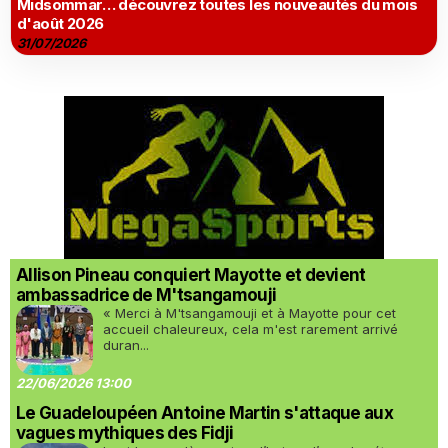
Midsommar… découvrez toutes les nouveautés du mois
d'août 2026
31/07/2026
Allison Pineau conquiert Mayotte et devient
ambassadrice de M'tsangamouji
« Merci à M'tsangamouji et à Mayotte pour cet
accueil chaleureux, cela m'est rarement arrivé
duran...
22/06/2026 13:00
Le Guadeloupéen Antoine Martin s'attaque aux
vagues mythiques des Fidji