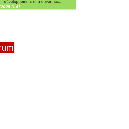
développement et a ouvert se...
2025 11:41
rum