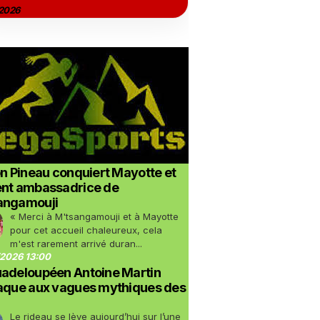
2026
on Pineau conquiert Mayotte et
ent ambassadrice de
angamouji
« Merci à M'tsangamouji et à Mayotte
pour cet accueil chaleureux, cela
m'est rarement arrivé duran...
2026 13:00
uadeloupéen Antoine Martin
taque aux vagues mythiques des
Le rideau se lève aujourd’hui sur l’une