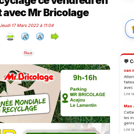
cyclage ce vendredi en
t avec Mr Bricolage
 Jeudi 17 Mars 2022 à 11:04
💬 
van 
Atten
faite
avec 
Lire 
Max 
Cette
les i
genre
Lire 