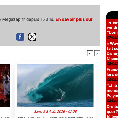
e Megazap.fr depuis 15 ans.
En savoir plus sur
Teleno
vendr
"Domé
07/08/
« Wav
fait s
Disney
<
>
Chann
05/08/
France
lors d
09/08/
Tahiti
mondia
Polyné
08/08/
Droits
quoi ?
Samedi 8 Août 2026 - 07:08
télévi
é lors
Tahiti Pro 2026 : Teahupo'o accueille l'élite