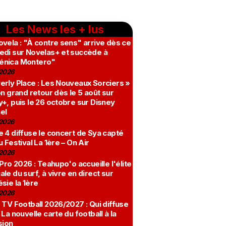
Les News les + lus
vela : "À contre sens" arrive dès ce
edi sur Novelas+ et succède à
nica Montero"
2026
erly Place : Les Nouveaux Sorciers »
on grand retour dès le 5 août sur
+, puis le 26 octobre sur Disney
el
2026
 4 diffuse le concert de Sya capté
u Festival La 1ère – On Air
2026
 Pro 2026 : Teahupo'o accueille l'élite
le du surf, à vivre en direct sur
sie la 1ère
2026
 TV Football 2026/2027 : Qui diffuse
 La nouvelle carte du football à la
sion