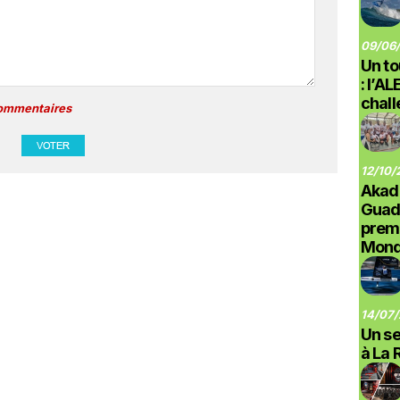
09/06/
Un to
: l’A
chal
commentaires
12/10/
Akad
Guad
prem
Monde
14/07/
Un se
à La 