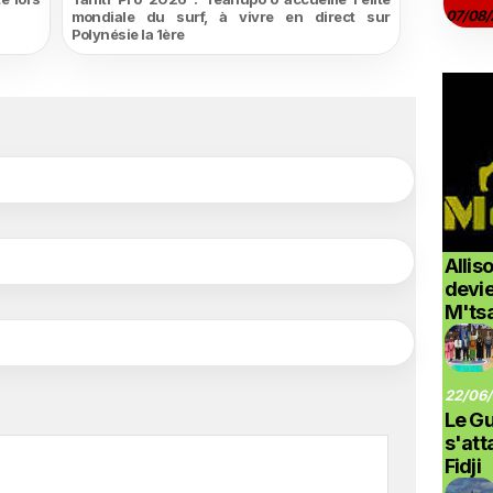
07/08/
mondiale du surf, à vivre en direct sur
Polynésie la 1ère
Allis
devi
M'ts
22/06/
Le G
s'at
Fidji