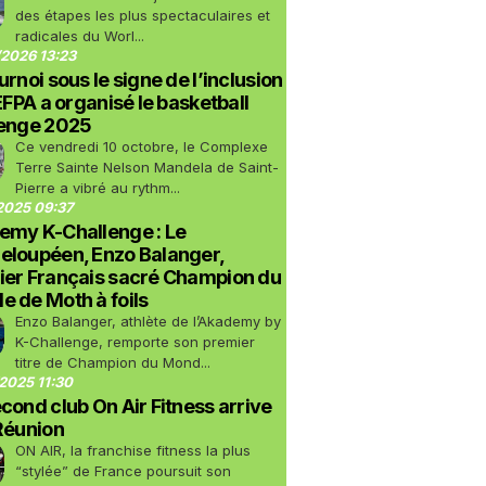
des étapes les plus spectaculaires et
radicales du Worl...
2026 13:23
urnoi sous le signe de l’inclusion
LEFPA a organisé le basketball
lenge 2025
Ce vendredi 10 octobre, le Complexe
Terre Sainte Nelson Mandela de Saint-
Pierre a vibré au rythm...
2025 09:37
emy K-Challenge : Le
eloupéen, Enzo Balanger,
ier Français sacré Champion du
 de Moth à foils
Enzo Balanger, athlète de l’Akademy by
K-Challenge, remporte son premier
titre de Champion du Mond...
2025 11:30
cond club On Air Fitness arrive
Réunion
ON AIR, la franchise fitness la plus
“stylée” de France poursuit son