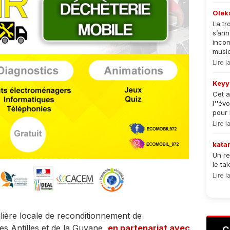
Olek
La tr
s’an
incon
musiqu
Lire 
Keyy
Cet a
l''év
pour 
Lire 
kata
Un re
le ta
Lire 
ilière locale de reconditionnement de
es Antilles et de la Guyane,
en partenariat avec
C