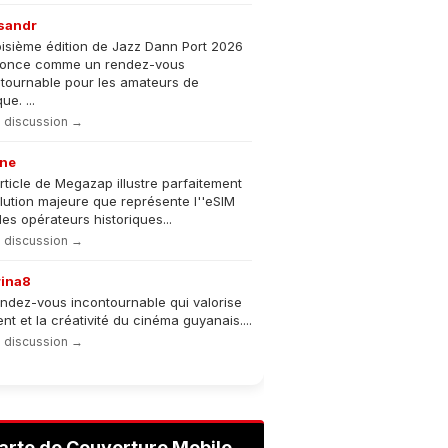
sandr
oisième édition de Jazz Dann Port 2026
nonce comme un rendez-vous
tournable pour les amateurs de
e. ...
la discussion →
ne
rticle de Megazap illustre parfaitement
olution majeure que représente l''eSIM
les opérateurs historiques...
la discussion →
rina8
ndez-vous incontournable qui valorise
lent et la créativité du cinéma guyanais....
la discussion →
arte de Couverture Mobile