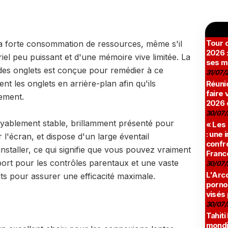
Tour c
 forte consommation de ressources, même s'il
2026 :
el peu puissant et d'une mémoire vive limitée. La
ses m
 des onglets est conçue pour remédier à ce
31/07/
 les onglets en arrière-plan afin qu'ils
Réunio
faire 
lement.
2026 
30/07/
oyablement stable, brillamment présenté pour
« Les
: une
'écran, et dispose d'un large éventail
confro
 installer, ce qui signifie que vous pouvez vraiment
Franc
pport pour les contrôles parentaux et une vaste
30/07/
L'Arco
s pour assurer une efficacité maximale.
pornog
visés
30/07/
Tahiti
mondia