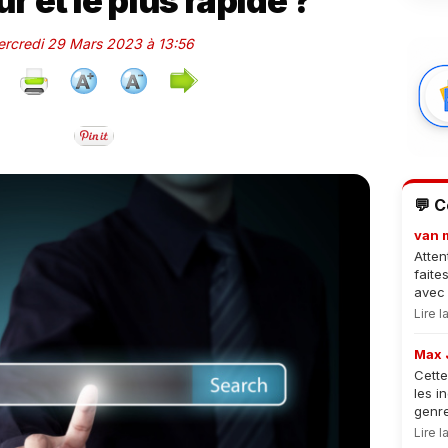
ûr et le plus rapide ?
Mercredi 29 Mars 2023 à 13:56
💬 
van 
Atten
faite
avec 
Lire 
Max 
Cette
les i
genre
Lire 