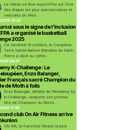
Le rideau se lève aujourd’hui sur l’une
des étapes les plus spectaculaires et
radicales du Worl...
2026 13:23
urnoi sous le signe de l’inclusion
LEFPA a organisé le basketball
lenge 2025
Ce vendredi 10 octobre, le Complexe
Terre Sainte Nelson Mandela de Saint-
Pierre a vibré au rythm...
2025 09:37
emy K-Challenge : Le
eloupéen, Enzo Balanger,
ier Français sacré Champion du
 de Moth à foils
Enzo Balanger, athlète de l’Akademy by
K-Challenge, remporte son premier
titre de Champion du Mond...
2025 11:30
cond club On Air Fitness arrive
Réunion
ON AIR, la franchise fitness la plus