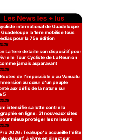
Les News les + lus
ycliste international de Guadeloupe
 Guadeloupe la 1ère mobilise tous
édias pour la 75e édition
2026
n La 1ère détaille son dispositif pour
vivre le Tour Cycliste de La Réunion
comme jamais auparavant
2026
 Routes de l'impossible » au Vanuatu
 immersion au cœur d'un peuple
nté aux défis de la nature sur
e 5
2026
m intensifie sa lutte contre la
raphie en ligne : 31 nouveaux sites
 pour mieux protéger les mineurs
2026
 Pro 2026 : Teahupo'o accueille l'élite
le du surf, à vivre en direct sur