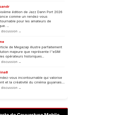
sandr
oisième édition de Jazz Dann Port 2026
nonce comme un rendez-vous
tournable pour les amateurs de
e. ...
la discussion →
ne
rticle de Megazap illustre parfaitement
olution majeure que représente l''eSIM
les opérateurs historiques...
la discussion →
rina8
ndez-vous incontournable qui valorise
lent et la créativité du cinéma guyanais....
la discussion →
arte de Couverture Mobile