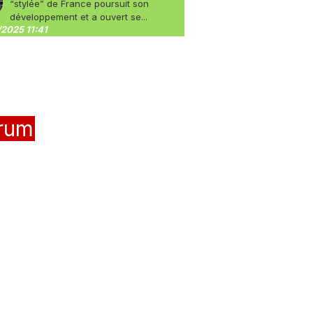
“stylée” de France poursuit son
développement et a ouvert se...
2025 11:41
rum