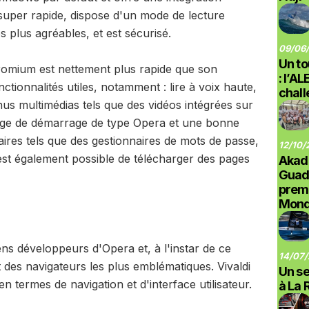
super rapide, dispose d'un mode de lecture
s plus agréables, et est sécurisé.
09/06/
Un to
romium est nettement plus rapide que son
: l’A
ionnalités utiles, notamment : lire à voix haute,
chal
enus multimédias tels que des vidéos intégrées sur
age de démarrage de type Opera et une bonne
res tels que des gestionnaires de mots de passe,
12/10/
l est également possible de télécharger des pages
Akad
Guad
prem
Monde
ciens développeurs d'Opera et, à l'instar de ce
14/07/
t des navigateurs les plus emblématiques. Vivaldi
Un se
n termes de navigation et d'interface utilisateur.
à La 