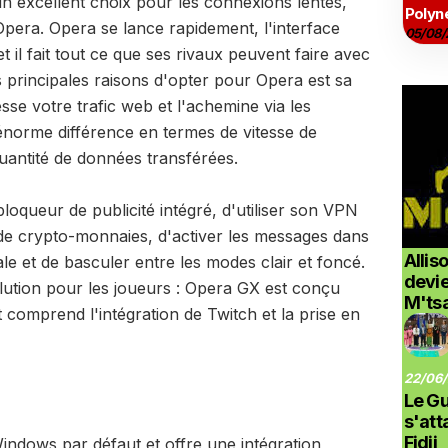
n excellent choix pour les connexions lentes,
Polyné
Opera. Opera se lance rapidement, l'interface
05/08/
t il fait tout ce que ses rivaux peuvent faire avec
 principales raisons d'opter pour Opera est sa
se votre trafic web et l'achemine via les
 énorme différence en termes de vitesse de
quantité de données transférées.
oqueur de publicité intégré, d'utiliser son VPN
e de crypto-monnaies, d'activer les messages dans
Allis
ale et de basculer entre les modes clair et foncé.
devi
lution pour les joueurs : Opera GX est conçu
M'ts
 comprend l'intégration de Twitch et la prise en
22/06/
Le G
s'at
Fidji
indows par défaut et offre une intégration