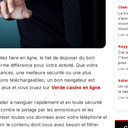
Olek
La tr
s’an
incon
musiqu
Lire 
Keyy
Cet a
ez faire en ligne, le fait de disposer du bon
l''év
pour 
rme différence pour votre activité. Que votre
Lire 
rmances, une meilleure sécurité ou une plus
sions téléchargeables, un bon navigateur est
kata
Un re
es jeux et vous jouez sur
Verde casino en ligne
.
le ta
Lire 
ider à naviguer rapidement et en toute sécurité
 contre le pistage par les annonceurs et les
roniser toutes vos données avec votre téléphone et
frir le contenu dont vous avez besoin et filtrer
C