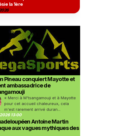
sie la 1ère
2026
on Pineau conquiert Mayotte et
ent ambassadrice de
angamouji
« Merci à M'tsangamouji et à Mayotte
pour cet accueil chaleureux, cela
m'est rarement arrivé duran...
2026 13:00
uadeloupéen Antoine Martin
taque aux vagues mythiques des