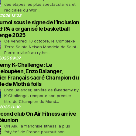
des étapes les plus spectaculaires et
radicales du Worl...
2026 13:23
urnoi sous le signe de l’inclusion
LEFPA a organisé le basketball
lenge 2025
Ce vendredi 10 octobre, le Complexe
Terre Sainte Nelson Mandela de Saint-
Pierre a vibré au rythm...
2025 09:37
emy K-Challenge : Le
eloupéen, Enzo Balanger,
ier Français sacré Champion du
 de Moth à foils
Enzo Balanger, athlète de l’Akademy by
K-Challenge, remporte son premier
titre de Champion du Mond...
2025 11:30
cond club On Air Fitness arrive
Réunion
ON AIR, la franchise fitness la plus
“stylée” de France poursuit son