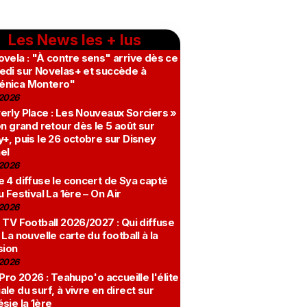
Les News les + lus
vela : "À contre sens" arrive dès ce
edi sur Novelas+ et succède à
nica Montero"
2026
erly Place : Les Nouveaux Sorciers »
on grand retour dès le 5 août sur
+, puis le 26 octobre sur Disney
el
2026
 4 diffuse le concert de Sya capté
u Festival La 1ère – On Air
2026
 TV Football 2026/2027 : Qui diffuse
 La nouvelle carte du football à la
sion
2026
 Pro 2026 : Teahupo'o accueille l'élite
le du surf, à vivre en direct sur
sie la 1ère