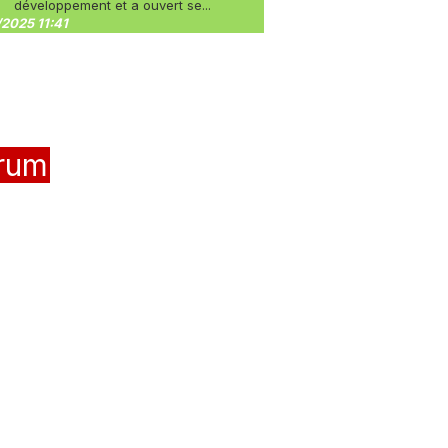
développement et a ouvert se...
2025 11:41
rum