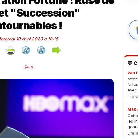
ation Fortune : Ruse de
et "Succession"
ntournables !
Mercredi 19 Avril 2023 à 10:16
💬 
van 
Atten
faite
avec 
Lire 
Max 
Cette
les i
genre
Lire 