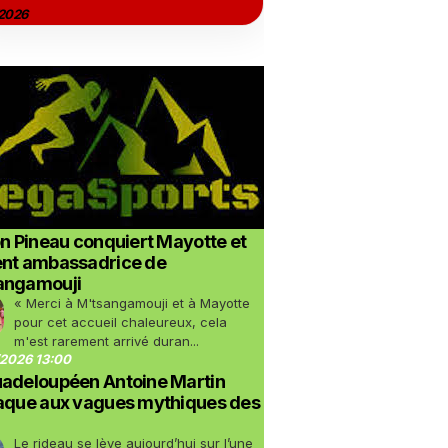
2026
on Pineau conquiert Mayotte et
ent ambassadrice de
angamouji
« Merci à M'tsangamouji et à Mayotte
pour cet accueil chaleureux, cela
m'est rarement arrivé duran...
2026 13:00
uadeloupéen Antoine Martin
taque aux vagues mythiques des
Le rideau se lève aujourd’hui sur l’une