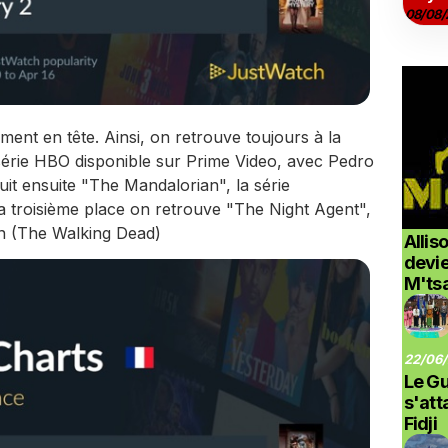
08/08/
ent en tête. Ainsi, on retrouve toujours à la
série HBO disponible sur Prime Video, avec Pedro
it ensuite "The Mandalorian", la série
a troisième place on retrouve "The Night Agent",
un (The Walking Dead)
Allis
devi
M'ts
22/06/
Le G
s'at
Fidji