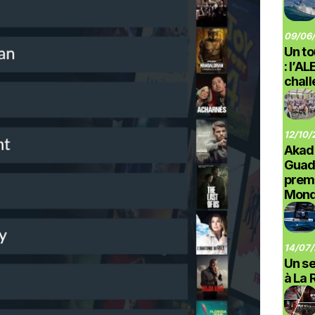
09/06/
Un to
: l’A
chal
12/10/
Akad
Guad
prem
Monde
14/07/
Un se
à La 