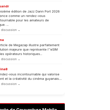
sandr
oisième édition de Jazz Dann Port 2026
nonce comme un rendez-vous
tournable pour les amateurs de
e. ...
la discussion →
ne
rticle de Megazap illustre parfaitement
olution majeure que représente l''eSIM
les opérateurs historiques...
la discussion →
rina8
ndez-vous incontournable qui valorise
lent et la créativité du cinéma guyanais....
la discussion →
arte de Couverture Mobile