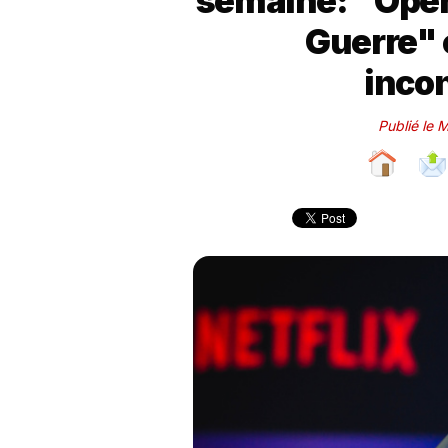
semaine: "Opér
Guerre" 
inco
Publié le 