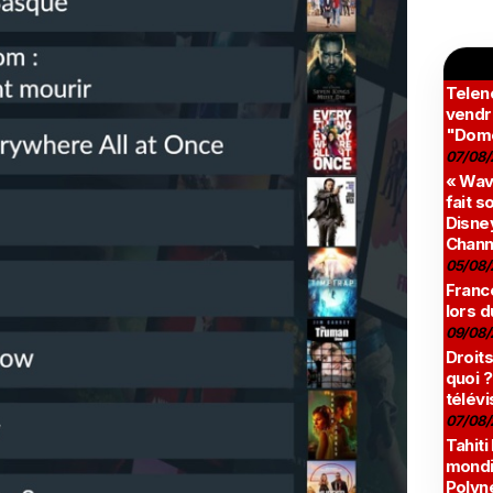
Teleno
vendr
"Domé
07/08/
« Wav
fait s
Disney
Chann
05/08/
France
lors d
09/08/
Droits
quoi ?
télévi
07/08/
Tahiti
mondia
Polyné