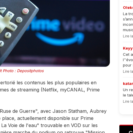
Olek
La tr
s’an
incon
musiqu
Lire 
Keyy
Cet a
l''év
pour 
t Photo : Depositphotos
Lire 
ertorié les contenus les plus populaires en
kata
ormes de streaming (Netflix, myCANAL, Prime
Un re
le ta
Lire 
 Ruse de Guerre", avec Jason Statham, Aubrey
 place, actuellement disponible sur Prime
 : La Voie de l'eau" trouvable en VOD sur les
ernière marche du podium on retrouve "Mission
C