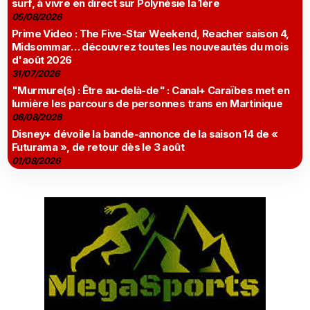
surf, à vivre en direct sur Polynésie la 1ère
05/08/2026
Prime Video : The Five-Star Weekend, Reacher saison 4,
Midsommar… découvrez toutes les nouveautés du mois
d'août 2026
31/07/2026
"Murmure(s) : Être au-delà-de" : Canal+ Caraïbes met en
lumière les parcours de personnes trans en Martinique
06/08/2026
Disney+ dévoile la bande-annonce de la saison 14 de «
Futurama », de retour dès le 3 août
01/08/2026