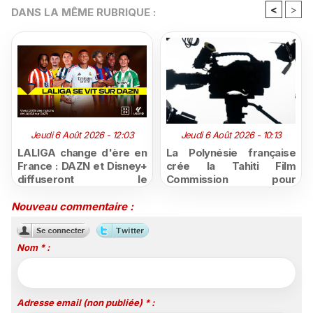
<
>
DANS LA MÊME RUBRIQUE :
Jeudi 6 Août 2026 - 12:03
Jeudi 6 Août 2026 - 10:13
LALIGA change d'ère en
La Polynésie française
France : DAZN et Disney+
crée la Tahiti Film
diffuseront le
Commission pour
championnat espagnol
structurer et promouvoir
jusqu'en 2029, un revers
sa filière audiovisuelle
Nouveau commentaire :
majeur pour beIN Sports
Nom * :
Adresse email (non publiée) * :