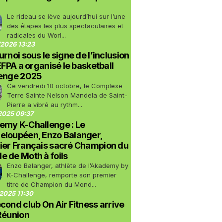
Le rideau se lève aujourd’hui sur l’une
des étapes les plus spectaculaires et
radicales du Worl...
2026 13:23
urnoi sous le signe de l’inclusion
LEFPA a organisé le basketball
lenge 2025
Ce vendredi 10 octobre, le Complexe
Terre Sainte Nelson Mandela de Saint-
Pierre a vibré au rythm...
2025 09:37
emy K-Challenge : Le
eloupéen, Enzo Balanger,
ier Français sacré Champion du
 de Moth à foils
Enzo Balanger, athlète de l’Akademy by
K-Challenge, remporte son premier
titre de Champion du Mond...
2025 11:30
cond club On Air Fitness arrive
Réunion