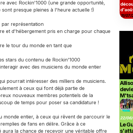
ire avec Rockin'1000 (une grande opportunité,
décou
e sont presque pleines à l'heure actuelle !)
d'aoû
31/07/
par représentation
ure et d'hébergement pris en charge pour chaque
re le tour du monde en tant que
des stars du contenu de Rockin'1000
d'interagir avec des musiciens du monde entier
qui pourrait intéresser des milliers de musiciens.
Allis
lement à ceux qui font déjà partie de
devi
breux nouveaux membres potentiels de la
M'ts
ucoup de temps pour poser sa candidature !
u monde entier, à ceux qui rêvent de parcourir le
22/06/
emplies de fans en délire. Grâce à ce
Le G
s'at
né aura la chance de recevoir une véritable offre