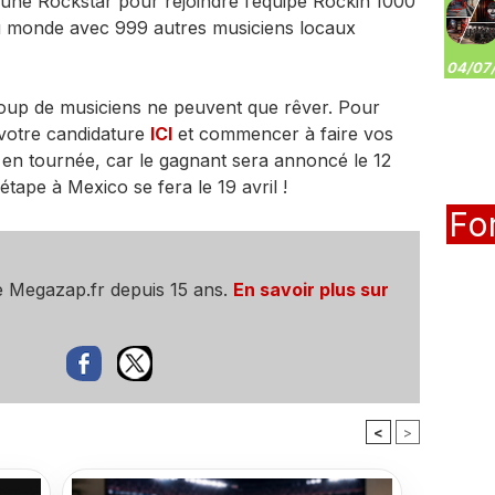
’une Rockstar pour rejoindre l’équipe Rockin’1000
du monde avec 999 autres musiciens locaux
04/07/
oup de musiciens ne peuvent que rêver. Pour
votre candidature
ICI
et commencer à faire vos
 en tournée, car le gagnant sera annoncé le 12
étape à Mexico se fera le 19 avril !
Fo
e Megazap.fr depuis 15 ans.
En savoir plus sur
<
>