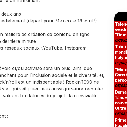
er d'un instrument
e deux ans
médiatement (départ pour Mexico le 19 avril !)
Teleno
vendr
 matière de création de contenu en ligne
"Domé
07/08/
e dernière minute
Tahiti
es réseaux sociaux (YouTube, Instagram,
mondia
Polyné
05/08/
ole et/ou activiste sera un plus, ainsi que
"Murmu
Caraï
nchant pour l’inclusion sociale et la diversité, et,
perso
k’n’roll est un indispensable ! Rockin’1000 ne
06/08/
tar qui sait jouer mais aussi qui saura raconter
Demai
valeurs fondatrices du projet : la convivialité,
12 no
nouve
Outre
05/08/
nt :
Prime
Reach