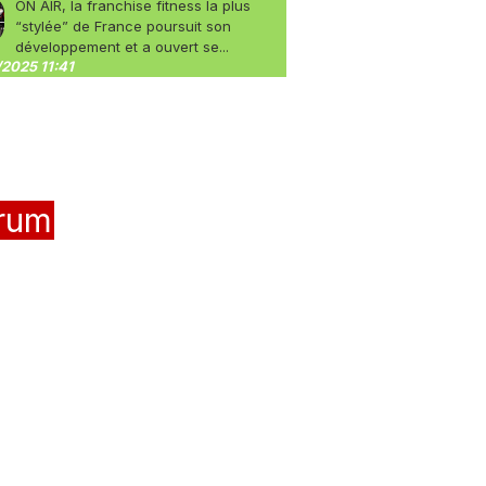
ON AIR, la franchise fitness la plus
“stylée” de France poursuit son
développement et a ouvert se...
2025 11:41
rum