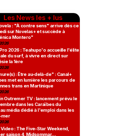
Les News les + lus
vela : "À contre sens" arrive dès ce
edi sur Novelas+ et succède à
nica Montero"
2026
 Pro 2026 : Teahupo'o accueille l'élite
le du surf, à vivre en direct sur
sie la 1ère
2026
re(s) : Être au-delà-de" : Canal+
bes met en lumière les parcours de
nnes trans en Martinique
2026
n Outremer TV : lancement prévu le
vembre dans les Caraïbes du
au média dédié à l'emploi dans les
-mer
2026
 Video : The Five-Star Weekend,
er saison 4, Midsommar…