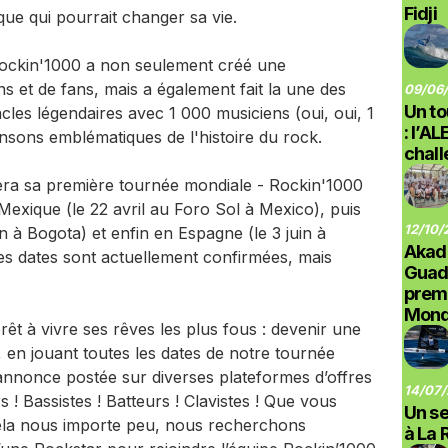
Fidji
ue qui pourrait changer sa vie.
ockin'1000 a non seulement créé une
et de fans, mais a également fait la une des
09/06/
Un to
les légendaires avec 1 000 musiciens (oui, oui, 1
: l’A
nsons emblématiques de l'histoire du rock.
chal
era sa première tournée mondiale - Rockin'1000
xique (le 22 avril au Foro Sol à Mexico), puis
12/10/
 à Bogota) et enfin en Espagne (le 3 juin à
Akad
Ces dates sont actuellement confirmées, mais
Guad
prem
Monde
t à vivre ses rêves les plus fous : devenir une
, en jouant toutes les dates de notre tournée
annonce postée sur diverses plateformes d’offres
14/07/
s ! Bassistes ! Batteurs ! Clavistes ! Que vous
Un se
cela nous importe peu, nous recherchons
à La 