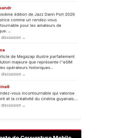
sandr
oisième édition de Jazz Dann Port 2026
nonce comme un rendez-vous
tournable pour les amateurs de
e. ...
la discussion →
ne
rticle de Megazap illustre parfaitement
olution majeure que représente l''eSIM
les opérateurs historiques...
la discussion →
rina8
ndez-vous incontournable qui valorise
lent et la créativité du cinéma guyanais....
la discussion →
arte de Couverture Mobile