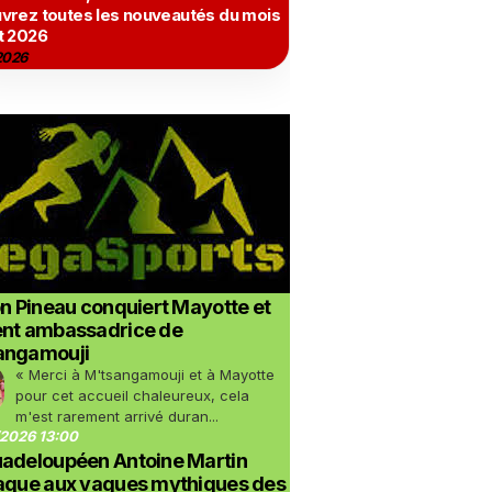
vrez toutes les nouveautés du mois
t 2026
2026
on Pineau conquiert Mayotte et
ent ambassadrice de
angamouji
« Merci à M'tsangamouji et à Mayotte
pour cet accueil chaleureux, cela
m'est rarement arrivé duran...
2026 13:00
uadeloupéen Antoine Martin
taque aux vagues mythiques des