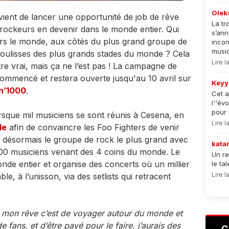
Olek
ient de lancer une opportunité de job de rêve
La tr
 rockeurs en devenir dans le monde entier. Qui
s’an
ers le monde, aux côtés du plus grand groupe de
incon
musiqu
 coulisses des plus grands stades du monde ? Cela
Lire 
e vrai, mais ça ne l’est pas ! La campagne de
mmencé et restera ouverte jusqu'au 10 avril sur
Keyy
in’1000
.
Cet a
l''év
pour 
rsque mil musiciens se sont réunis à Cesena, en
Lire 
le
afin de convaincre les Foo Fighters de venir
st désormais le groupe de rock le plus grand avec
kata
0 musiciens venant des 4 coins du monde. Le
Un re
nde entier et organise des concerts où un millier
le ta
Lire 
, à l’unisson, via des setlists qui retracent
que mon rêve c’est de voyager autour du monde et
 fans, et d’être payé pour le faire, j’aurais des
C