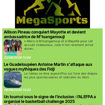
Allison Pineau conquiert Mayotte et devient
ambassadrice de M'tsangamouji
« Merci à M'tsangamouji et à Mayotte pour cet
accueil chaleureux, cela m'est rarement arrivé
duran...
22/06/2026 13:00
Le Guadeloupéen Antoine Martin s'attaque aux
vagues mythiques des Fidji
Le rideau se lève aujourd’hui sur l’une des étapes
les plus spectaculaires et radicales du Worl...
09/06/2026 13:23
Un tournoi sous le signe de l’inclusion : l’ALEFPA a
organisé le basketball challenge 2025