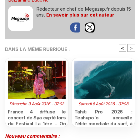
Rédacteur en chef de Megazap.fr depuis 15
ans.
En savoir plus sur cet auteur
<
>
DANS LA MÊME RUBRIQUE :
Dimanche 9 Août 2026 - 07:02
Samedi 8 Août 2026 - 07:08
France 4 diffuse le
Tahiti Pro 2026 :
concert de Sya capté lors
Teahupo'o accueille
du Festival La 1ère – On
l'élite mondiale du surf, à
Air
vivre en direct sur
Polynésie la 1ère
Nouveau commentaire :