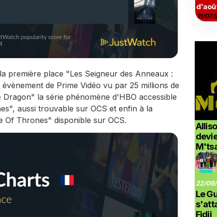
d'aoû
31/07/
 la première place "Les Seigneur des Anneaux :
e évènement de Prime Vidéo vu par 25 millions de
e Dragon" la série phénomène d'HBO accessible
s", aussi trouvable sur OCS et enfin à la
e Of Thrones" disponible sur OCS.
Allis
devi
M'ts
22/06/
Le G
s'at
Fidji