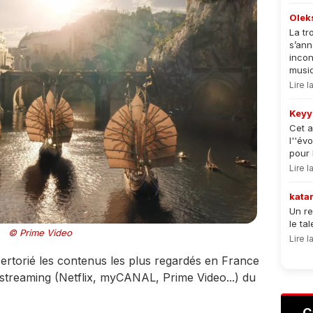
Olek
La tr
s’an
incon
musiqu
Lire 
Keyy
Cet a
l''év
pour 
Lire 
kata
Un re
le ta
© Prime Video
Lire 
pertorié les contenus les plus regardés en France
 streaming (Netflix, myCANAL, Prime Video...) du
C