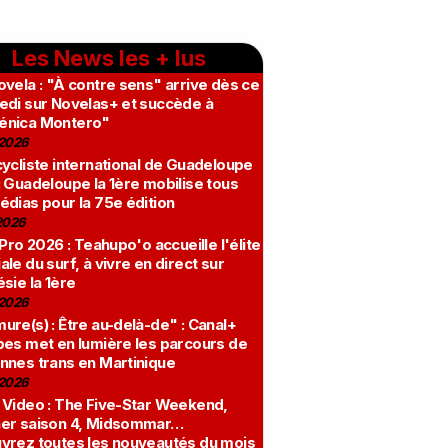
Les News les + lus
vela : "À contre sens" arrive dès ce
edi sur Novelas+ et succède à
nica Montero"
2026
ycliste international de Guadeloupe
 Guadeloupe la 1ère mobilise tous
édias pour la 75e édition
2026
 Pro 2026 : Teahupo'o accueille l'élite
le du surf, à vivre en direct sur
sie la 1ère
2026
re(s) : Être au-delà-de" : Canal+
bes met en lumière les parcours de
nnes trans en Martinique
2026
 Video : The Five-Star Weekend,
er saison 4, Midsommar…
vrez toutes les nouveautés du mois