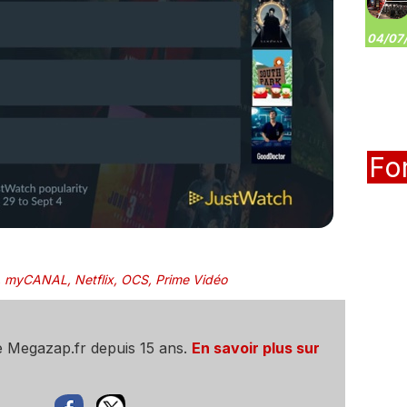
04/07/
Fo
,
myCANAL
,
Netflix
,
OCS
,
Prime Vidéo
e Megazap.fr depuis 15 ans.
En savoir plus sur