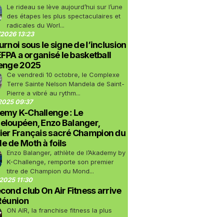
Le rideau se lève aujourd’hui sur l’une
des étapes les plus spectaculaires et
radicales du Worl...
2026 13:23
urnoi sous le signe de l’inclusion
LEFPA a organisé le basketball
lenge 2025
Ce vendredi 10 octobre, le Complexe
Terre Sainte Nelson Mandela de Saint-
Pierre a vibré au rythm...
2025 09:37
emy K-Challenge : Le
eloupéen, Enzo Balanger,
ier Français sacré Champion du
 de Moth à foils
Enzo Balanger, athlète de l’Akademy by
K-Challenge, remporte son premier
titre de Champion du Mond...
2025 11:30
cond club On Air Fitness arrive
Réunion
ON AIR, la franchise fitness la plus