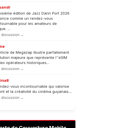
sandr
oisième édition de Jazz Dann Port 2026
nonce comme un rendez-vous
tournable pour les amateurs de
e. ...
la discussion →
ne
rticle de Megazap illustre parfaitement
olution majeure que représente l''eSIM
les opérateurs historiques...
la discussion →
rina8
ndez-vous incontournable qui valorise
lent et la créativité du cinéma guyanais....
la discussion →
arte de Couverture Mobile