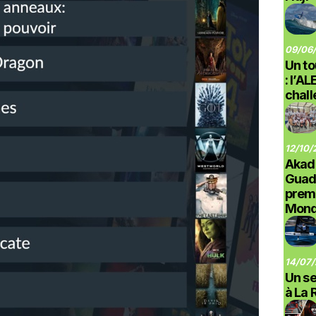
09/06/
Un to
: l’A
chal
12/10/
Akad
Guad
prem
Monde
14/07/
Un se
à La 