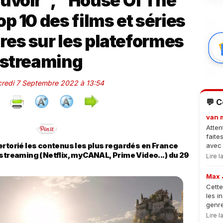
uvoir", "House Of The
op 10 des films et séries
ires sur les plateformes
 streaming
credi 7 Septembre 2022 à 13:54
💬 
van 
Atten
faite
ertorié les contenus les plus regardés en France
avec 
 streaming (Netflix, myCANAL, Prime Video...) du 29
Lire 
Max 
Cette
les i
genre
Lire 