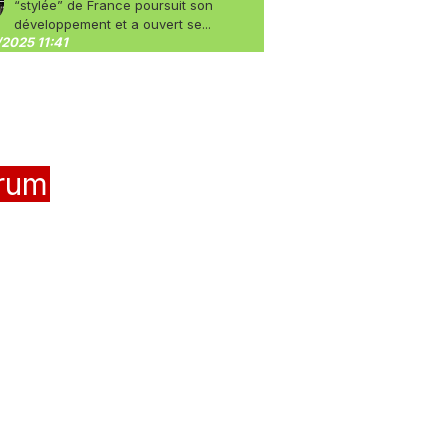
“stylée” de France poursuit son
développement et a ouvert se...
2025 11:41
rum