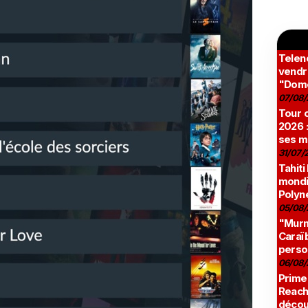
Teleno
vendr
"Domé
07/08/
Tour c
2026 :
ses m
31/07/
Tahiti
mondia
Polyné
05/08/
"Murmu
Caraï
perso
06/08/
Prime
Reach
décou