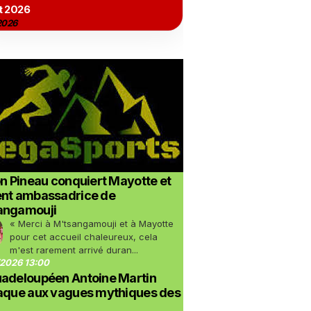
t 2026
2026
on Pineau conquiert Mayotte et
ent ambassadrice de
angamouji
« Merci à M'tsangamouji et à Mayotte
pour cet accueil chaleureux, cela
m'est rarement arrivé duran...
2026 13:00
uadeloupéen Antoine Martin
taque aux vagues mythiques des