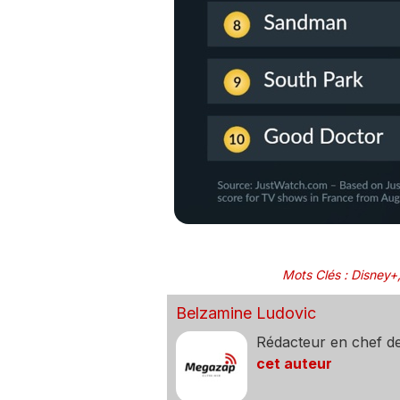
Mots Clés
:
Disney+
Belzamine Ludovic
Rédacteur en chef d
cet auteur