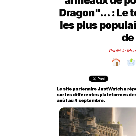
anneaux de po
Dragon"... : Le t
les plus popula
de
Publié le Mer
Le site partenaire JustWatch a rép
sur les différentes plateformes de
août au 4 septembre.