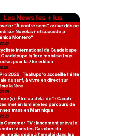
Les News les + lus
vela : "À contre sens" arrive dès ce
edi sur Novelas+ et succède à
nica Montero"
2026
ycliste international de Guadeloupe
 Guadeloupe la 1ère mobilise tous
édias pour la 75e édition
2026
 Pro 2026 : Teahupo'o accueille l'élite
le du surf, à vivre en direct sur
sie la 1ère
2026
re(s) : Être au-delà-de" : Canal+
bes met en lumière les parcours de
nnes trans en Martinique
2026
n Outremer TV : lancement prévu le
vembre dans les Caraïbes du
au média dédié à l'emploi dans les