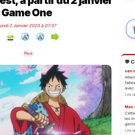
st, à partir du 2 janvier
r Game One
Lundi 2 Janvier 2023 à 07:37
💬 
van 
Atten
faite
avec 
Lire 
Max 
Cette
les i
genre
Lire 