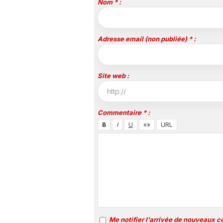
Nom * :
Adresse email (non publiée) * :
Site web :
Commentaire * :
Me notifier l'arrivée de nouveaux 