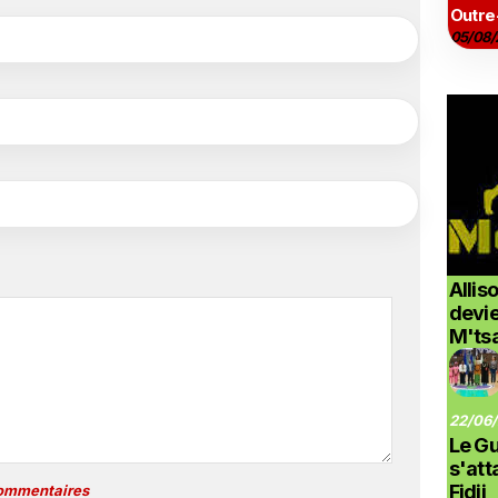
Outre
05/08/
Allis
devi
M'ts
22/06/
Le G
s'at
Fidji
commentaires