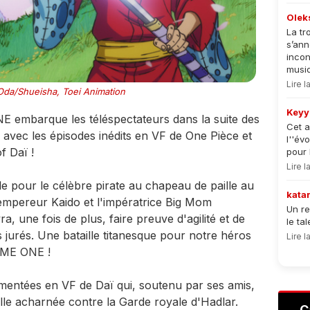
Olek
La tr
s’an
incon
musiqu
Lire 
Oda/Shueisha, Toei Animation
Keyy
 embarque les téléspectateurs dans la suite des
Cet a
 avec les épisodes inédits en VF de One Pièce et
l''év
 Daï !
pour 
Lire 
le pour le célèbre pirate au chapeau de paille au
kata
'empereur Kaido et l'impératrice Big Mom
Un re
a, une fois de plus, faire preuve d'agilité et de
le ta
jurés. Une bataille titanesque pour notre héros
Lire 
GAME ONE !
entées en VF de Daï qui, soutenu par ses amis,
lle acharnée contre la Garde royale d'Hadlar.
C