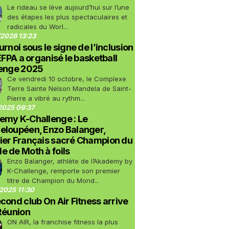
Le rideau se lève aujourd’hui sur l’une
des étapes les plus spectaculaires et
radicales du Worl...
2026 13:23
urnoi sous le signe de l’inclusion
LEFPA a organisé le basketball
lenge 2025
Ce vendredi 10 octobre, le Complexe
Terre Sainte Nelson Mandela de Saint-
Pierre a vibré au rythm...
2025 09:37
emy K-Challenge : Le
eloupéen, Enzo Balanger,
ier Français sacré Champion du
 de Moth à foils
Enzo Balanger, athlète de l’Akademy by
K-Challenge, remporte son premier
titre de Champion du Mond...
2025 11:30
cond club On Air Fitness arrive
Réunion
ON AIR, la franchise fitness la plus