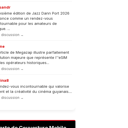
sandr
oisième édition de Jazz Dann Port 2026
nonce comme un rendez-vous
tournable pour les amateurs de
e. ...
la discussion →
ne
rticle de Megazap illustre parfaitement
olution majeure que représente l''eSIM
les opérateurs historiques...
la discussion →
rina8
ndez-vous incontournable qui valorise
lent et la créativité du cinéma guyanais....
la discussion →
arte de Couverture Mobile