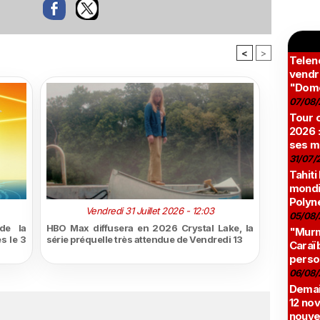
<
>
Teleno
vendr
"Domé
07/08/
Tour c
2026 :
ses m
31/07/
Tahiti
mondia
Polyné
Vendredi 31 Juillet 2026 - 12:03
05/08/
de la
HBO Max diffusera en 2026 Crystal Lake, la
"Murmu
s le 3
série préquelle très attendue de Vendredi 13
Caraï
perso
06/08/
Demai
12 no
nouve