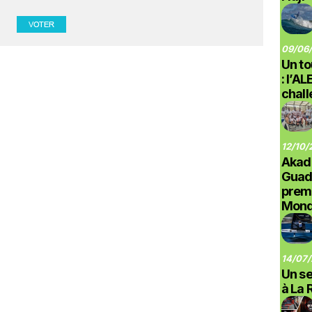
09/06/
Un to
: l’A
chal
12/10/
Akad
Guad
prem
Monde
14/07/
Un se
à La 