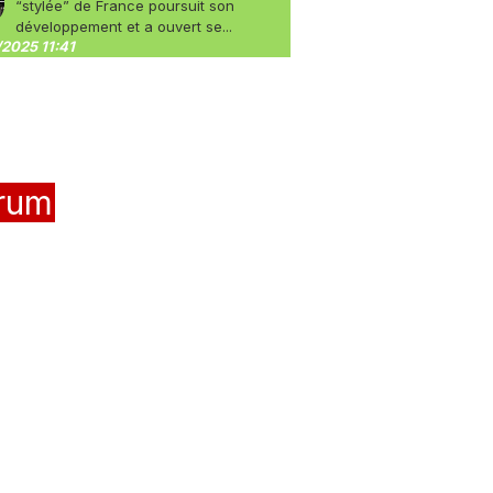
“stylée” de France poursuit son
développement et a ouvert se...
2025 11:41
rum