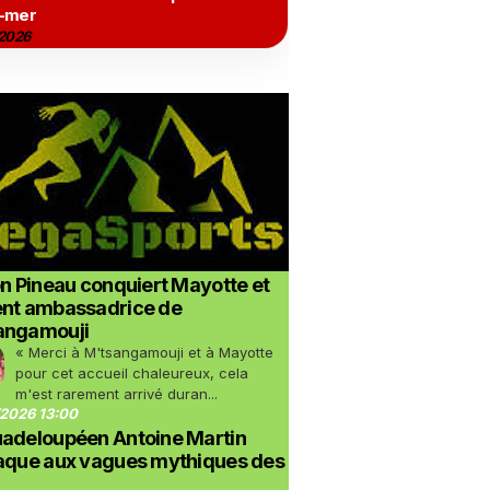
-mer
2026
on Pineau conquiert Mayotte et
ent ambassadrice de
angamouji
« Merci à M'tsangamouji et à Mayotte
pour cet accueil chaleureux, cela
m'est rarement arrivé duran...
2026 13:00
uadeloupéen Antoine Martin
taque aux vagues mythiques des