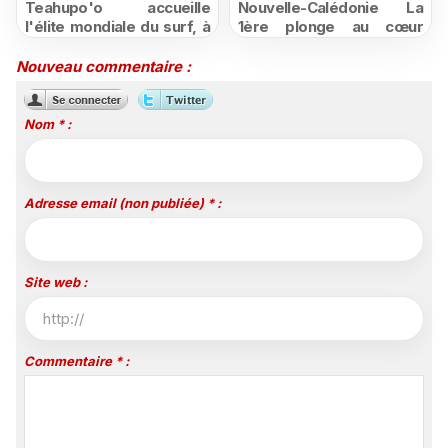
Teahupo'o accueille
Nouvelle-Calédonie La
l'élite mondiale du surf, à
1ère plonge au cœur
vivre en direct sur
d'une ruralité en pleine
Polynésie la 1ère
mutation
Nouveau commentaire :
Nom * :
Adresse email (non publiée) * :
Site web :
Commentaire * :