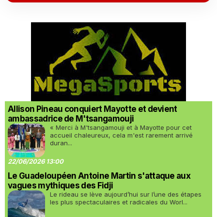
Allison Pineau conquiert Mayotte et devient
ambassadrice de M'tsangamouji
« Merci à M'tsangamouji et à Mayotte pour cet
accueil chaleureux, cela m'est rarement arrivé
duran...
22/06/2026 13:00
Le Guadeloupéen Antoine Martin s'attaque aux
vagues mythiques des Fidji
Le rideau se lève aujourd’hui sur l’une des étapes
les plus spectaculaires et radicales du Worl...