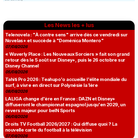
Les News les + lus
Telenovela : "À contre sens" arrive dès ce vendredi sur
Novelas+ et succède à "Doménica Montero"
07/08/2026
« Waverly Place : Les Nouveaux Sorciers » fait son grand
retour dès le 5 août sur Disney+, puis le 26 octobre sur
Disney Channel
05/08/2026
Tahiti Pro 2026 : Teahupo'o accueille l'élite mondiale du
surf, à vivre en direct sur Polynésie la 1ère
08/08/2026
LALIGA change d'ère en France : DAZN et Disney+
diffuseront le championnat espagnol jusqu'en 2029, un
revers majeur pour beIN Sports
06/08/2026
Droits TV Football 2026/2027 : Qui diffuse quoi ? La
nouvelle carte du football à la télévision
07/08/2026