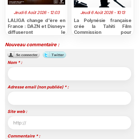
Jeudi 6 Août 2026 - 12:03
Jeudi 6 Août 2026 - 10:13
LALIGA change d'ère en
La Polynésie française
France : DAZN et Disney+
crée la Tahiti Film
diffuseront le
Commission pour
championnat espagnol
structurer et promouvoir
jusqu'en 2029, un revers
sa filière audiovisuelle
Nouveau commentaire :
majeur pour beIN Sports
Nom * :
Adresse email (non publiée) * :
Site web :
Commentaire * :