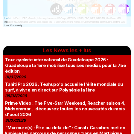
Les News les + lus
Tour cycliste international de Guadeloupe 2026 :
Guadeloupe la 1ère mobilise tous ses médias pour la 75e
édition
31/07/2026
Tahiti Pro 2026 : Teahupo'o accueille l'élite mondiale du
surf, à vivre en direct sur Polynésie la 1ère
05/08/2026
Prime Video : The Five-Star Weekend, Reacher saison 4,
Midsommar… découvrez toutes les nouveautés du mois
d'août 2026
31/07/2026
"Murmure(s) : Être au-delà-de" : Canal+ Caraïbes met en
lumière les parcours de personnes trans en Martinique