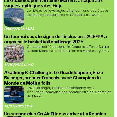
Le Guadeloupéen Antoine Martin s'attaque aux
vagues mythiques des Fidji
Le rideau se lève aujourd’hui sur l’une des étapes
les plus spectaculaires et radicales du Worl...
09/06/2026 13:23
Un tournoi sous le signe de l’inclusion : l’ALEFPA a
organisé le basketball challenge 2025
Ce vendredi 10 octobre, le Complexe Terre Sainte
Nelson Mandela de Saint-Pierre a vibré au rythm...
12/10/2025 09:37
Akademy K-Challenge : Le Guadeloupéen, Enzo
Balanger, premier Français sacré Champion du
Monde de Moth à foils
Enzo Balanger, athlète de l’Akademy by K-
Challenge, remporte son premier titre de Champion
du Mond...
14/07/2025 11:30
Un second club On Air Fitness arrive à La Réunion