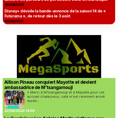
06/08/2026
Disney+ dévoile la bande-annonce de la saison 14 de «
Futurama », de retour dès le 3 août
01/08/2026
Allison Pineau conquiert Mayotte et devient
ambassadrice de M'tsangamouji
« Merci à M'tsangamouji et à Mayotte pour cet
accueil chaleureux, cela m'est rarement arrivé
duran...
22/06/2026 13:00