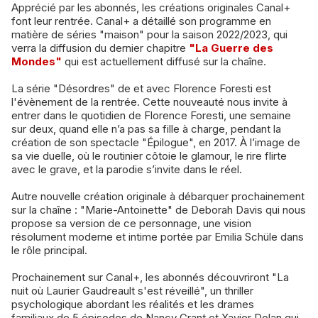
Apprécié par les abonnés, les créations originales Canal+
font leur rentrée. Canal+ a détaillé son programme en
matière de séries "maison" pour la saison 2022/2023, qui
verra la diffusion du dernier chapitre
"La Guerre des
Mondes"
qui est actuellement diffusé sur la chaîne.
La série "Désordres" de et avec Florence Foresti est
l'évènement de la rentrée. Cette nouveauté nous invite à
entrer dans le quotidien de Florence Foresti, une semaine
sur deux, quand elle n’a pas sa fille à charge, pendant la
création de son spectacle "Épilogue", en 2017. À l’image de
sa vie duelle, où le routinier côtoie le glamour, le rire flirte
avec le grave, et la parodie s’invite dans le réel.
Autre nouvelle création originale à débarquer prochainement
sur la chaîne : "Marie-Antoinette" de Deborah Davis qui nous
propose sa version de ce personnage, une vision
résolument moderne et intime portée par Emilia Schüle dans
le rôle principal.
Prochainement sur Canal+, les abonnés découvriront "La
nuit où Laurier Gaudreault s'est réveillé", un thriller
psychologique abordant les réalités et les drames
familiaux de 5 épisodes de Nancy Grant et Xavier Dolan qui