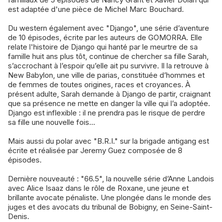
est adaptée d'une pièce de Michel Marc Bouchard.
Du western également avec "Django", une série d’aventure
de 10 épisodes, écrite par les auteurs de GOMORRA. Elle
relate l'histoire de Django qui hanté par le meurtre de sa
famille huit ans plus tôt, continue de chercher sa fille Sarah,
s’accrochant à l’espoir qu’elle ait pu survivre. Il la retrouve à
New Babylon, une ville de parias, constituée d’hommes et
de femmes de toutes origines, races et croyances. À
présent adulte, Sarah demande à Django de partir, craignant
que sa présence ne mette en danger la ville qui l’a adoptée.
Django est inflexible : il ne prendra pas le risque de perdre
sa fille une nouvelle fois...
Mais aussi du polar avec "B.R.I." sur la brigade antigang est
écrite et réalisée par Jeremy Guez composée de 8
épisodes.
Dernière nouveauté : "66.5", la nouvelle série d’Anne Landois
avec Alice Isaaz dans le rôle de Roxane, une jeune et
brillante avocate pénaliste. Une plongée dans le monde des
juges et des avocats du tribunal de Bobigny, en Seine-Saint-
Denis.