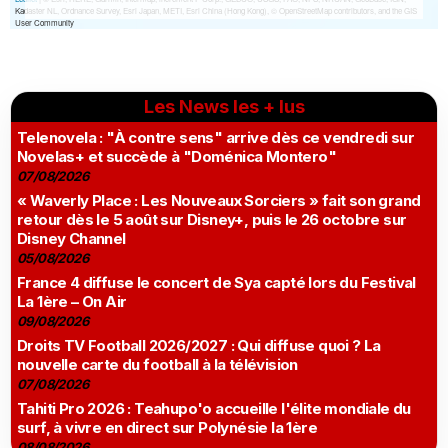
Les News les + lus
Telenovela : "À contre sens" arrive dès ce vendredi sur
Novelas+ et succède à "Doménica Montero"
07/08/2026
« Waverly Place : Les Nouveaux Sorciers » fait son grand
retour dès le 5 août sur Disney+, puis le 26 octobre sur
Disney Channel
05/08/2026
France 4 diffuse le concert de Sya capté lors du Festival
La 1ère – On Air
09/08/2026
Droits TV Football 2026/2027 : Qui diffuse quoi ? La
nouvelle carte du football à la télévision
07/08/2026
Tahiti Pro 2026 : Teahupo'o accueille l'élite mondiale du
surf, à vivre en direct sur Polynésie la 1ère
08/08/2026