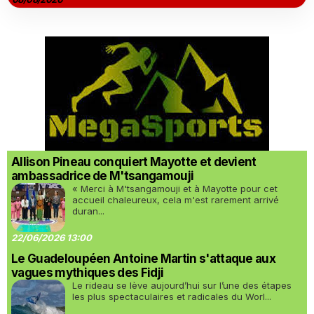
Allison Pineau conquiert Mayotte et devient
ambassadrice de M'tsangamouji
« Merci à M'tsangamouji et à Mayotte pour cet
accueil chaleureux, cela m'est rarement arrivé
duran...
22/06/2026 13:00
Le Guadeloupéen Antoine Martin s'attaque aux
vagues mythiques des Fidji
Le rideau se lève aujourd’hui sur l’une des étapes
les plus spectaculaires et radicales du Worl...