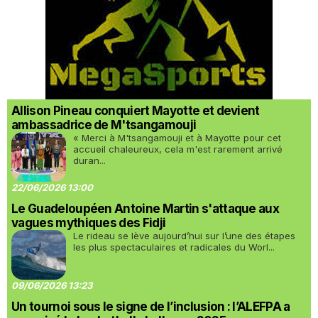
Allison Pineau conquiert Mayotte et devient
ambassadrice de M'tsangamouji
« Merci à M'tsangamouji et à Mayotte pour cet
accueil chaleureux, cela m'est rarement arrivé
duran...
22/06/2026 13:00
Le Guadeloupéen Antoine Martin s'attaque aux
vagues mythiques des Fidji
Le rideau se lève aujourd’hui sur l’une des étapes
les plus spectaculaires et radicales du Worl...
09/06/2026 13:23
Un tournoi sous le signe de l’inclusion : l’ALEFPA a