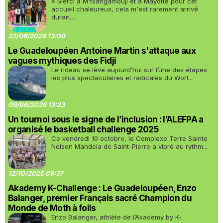
« Merci à M'tsangamouji et à Mayotte pour cet
accueil chaleureux, cela m'est rarement arrivé
duran...
22/06/2026 13:00
Le Guadeloupéen Antoine Martin s'attaque aux
vagues mythiques des Fidji
Le rideau se lève aujourd’hui sur l’une des étapes
les plus spectaculaires et radicales du Worl...
09/06/2026 13:23
Un tournoi sous le signe de l’inclusion : l’ALEFPA a
organisé le basketball challenge 2025
Ce vendredi 10 octobre, le Complexe Terre Sainte
Nelson Mandela de Saint-Pierre a vibré au rythm...
12/10/2025 09:37
Akademy K-Challenge : Le Guadeloupéen, Enzo
Balanger, premier Français sacré Champion du
Monde de Moth à foils
Enzo Balanger, athlète de l’Akademy by K-