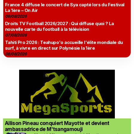
France 4 diffuse le concert de Sya capté lors du Festival
La 1ère – On Air
09/08/2026
Droits TV Football 2026/2027 : Qui diffuse quoi ? La
nouvelle carte du football à la télévision
07/08/2026
Tahiti Pro 2026 : Teahupo'o accueille l'élite mondiale du
surf, à vivre en direct sur Polynésie la 1ère
08/08/2026
Allison Pineau conquiert Mayotte et devient
ambassadrice de M'tsangamouji