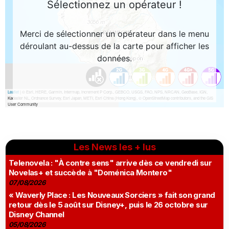
Les News les + lus
Telenovela : "À contre sens" arrive dès ce vendredi sur
Novelas+ et succède à "Doménica Montero"
07/08/2026
« Waverly Place : Les Nouveaux Sorciers » fait son grand
retour dès le 5 août sur Disney+, puis le 26 octobre sur
Disney Channel
05/08/2026