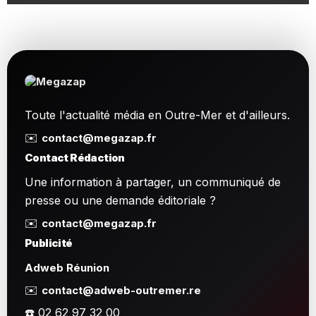
Toute l'actualité média en Outre-Mer et d'ailleurs.
✉️
contact@megazap.fr
Contact Rédaction
Une information à partager, un communiqué de
presse ou une demande éditoriale ?
✉️
contact@megazap.fr
Publicité
Adweb Réunion
✉️
contact@adweb-outremer.re
☎️ 02 62 97 32 00