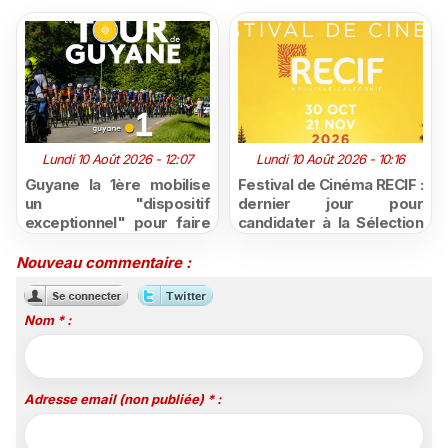
Lundi 10 Août 2026 - 12:07
Lundi 10 Août 2026 - 10:16
Guyane la 1ère mobilise
Festival de Cinéma RECIF :
un "dispositif
dernier jour pour
exceptionnel" pour faire
candidater à la Sélection
vivre le Tour de Guyane
Pacifique 2026, ouverte
2026
aux créations de
Nouveau commentaire :
Nouvelle-Calédonie et de
Polynésie
Nom * :
Adresse email (non publiée) * :