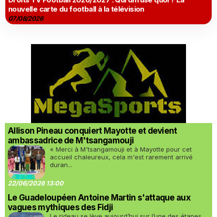
nouvelle carte du football à la télévision
07/08/2026
Allison Pineau conquiert Mayotte et devient
ambassadrice de M'tsangamouji
« Merci à M'tsangamouji et à Mayotte pour cet
accueil chaleureux, cela m'est rarement arrivé
duran...
22/06/2026 13:00
Le Guadeloupéen Antoine Martin s'attaque aux
vagues mythiques des Fidji
Le rideau se lève aujourd’hui sur l’une des étapes