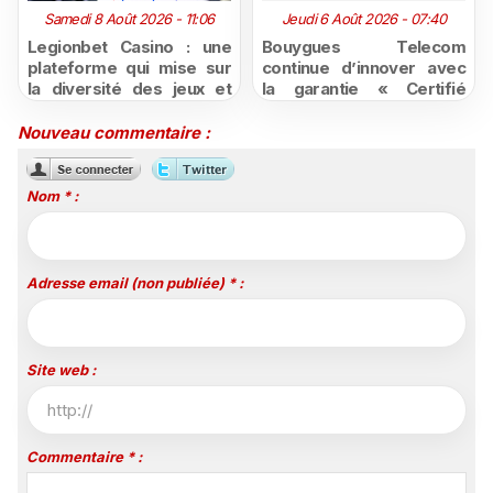
Samedi 8 Août 2026 - 11:06
Jeudi 6 Août 2026 - 07:40
Legionbet Casino : une
Bouygues Telecom
plateforme qui mise sur
continue d’innover avec
la diversité des jeux et
la garantie « Certifié
des promotions
moins cher ou remboursé
attractives
»
Nouveau commentaire :
Nom * :
Adresse email (non publiée) * :
Site web :
Commentaire * :