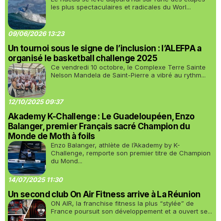
les plus spectaculaires et radicales du Worl...
09/06/2026 13:23
Un tournoi sous le signe de l’inclusion : l’ALEFPA a
organisé le basketball challenge 2025
Ce vendredi 10 octobre, le Complexe Terre Sainte
Nelson Mandela de Saint-Pierre a vibré au rythm...
12/10/2025 09:37
Akademy K-Challenge : Le Guadeloupéen, Enzo
Balanger, premier Français sacré Champion du
Monde de Moth à foils
Enzo Balanger, athlète de l’Akademy by K-
Challenge, remporte son premier titre de Champion
du Mond...
14/07/2025 11:30
Un second club On Air Fitness arrive à La Réunion
ON AIR, la franchise fitness la plus “stylée” de
France poursuit son développement et a ouvert se...