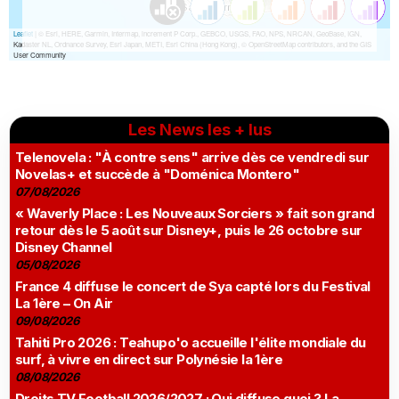
Les News les + lus
Telenovela : "À contre sens" arrive dès ce vendredi sur
Novelas+ et succède à "Doménica Montero"
07/08/2026
« Waverly Place : Les Nouveaux Sorciers » fait son grand
retour dès le 5 août sur Disney+, puis le 26 octobre sur
Disney Channel
05/08/2026
France 4 diffuse le concert de Sya capté lors du Festival
La 1ère – On Air
09/08/2026
Tahiti Pro 2026 : Teahupo'o accueille l'élite mondiale du
surf, à vivre en direct sur Polynésie la 1ère
08/08/2026
Droits TV Football 2026/2027 : Qui diffuse quoi ? La