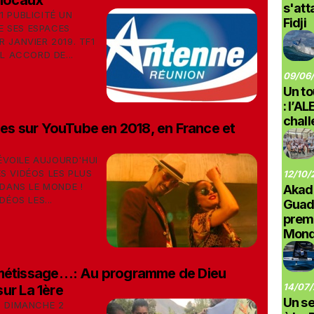
 locaux
s'at
1 PUBLICITÉ UN
Fidji
E SES ESPACES
 JANVIER 2019. TF1
L ACCORD DE...
09/06/
Un to
: l’A
chal
ées sur YouTube en 2018, en France et
VOILE AUJOURD'HUI
S VIDÉOS LES PLUS
12/10/
 DANS LE MONDE !
Akad
DÉOS LES...
Guad
prem
Monde
 métissage…: Au programme de Dieu
14/07/
ur La 1ère
Un se
? DIMANCHE 2