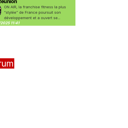
Réunion
ON AIR, la franchise fitness la plus
“stylée” de France poursuit son
développement et a ouvert se...
2025 11:41
rum