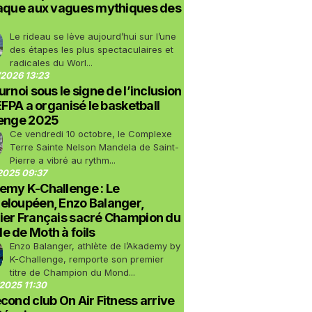
taque aux vagues mythiques des
Le rideau se lève aujourd’hui sur l’une
des étapes les plus spectaculaires et
radicales du Worl...
2026 13:23
urnoi sous le signe de l’inclusion
LEFPA a organisé le basketball
lenge 2025
Ce vendredi 10 octobre, le Complexe
Terre Sainte Nelson Mandela de Saint-
Pierre a vibré au rythm...
2025 09:37
emy K-Challenge : Le
eloupéen, Enzo Balanger,
ier Français sacré Champion du
 de Moth à foils
Enzo Balanger, athlète de l’Akademy by
K-Challenge, remporte son premier
titre de Champion du Mond...
2025 11:30
cond club On Air Fitness arrive