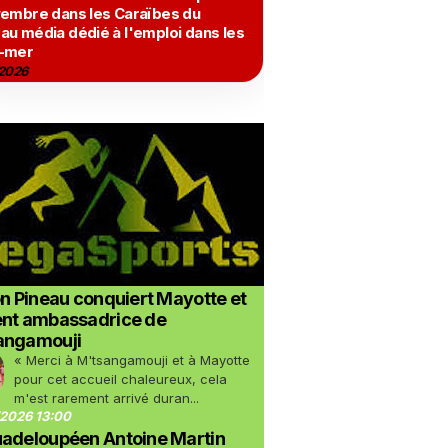
vembre dans les Caraïbes du
au média dédié à l'emploi dans les
-mer
2026
on Pineau conquiert Mayotte et
ent ambassadrice de
angamouji
« Merci à M'tsangamouji et à Mayotte
pour cet accueil chaleureux, cela
m'est rarement arrivé duran...
2026 13:00
uadeloupéen Antoine Martin