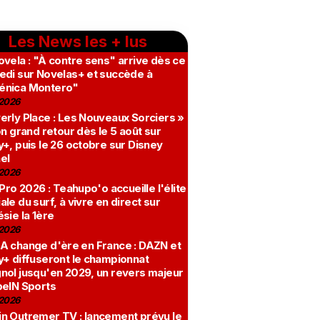
Les News les + lus
vela : "À contre sens" arrive dès ce
edi sur Novelas+ et succède à
nica Montero"
2026
erly Place : Les Nouveaux Sorciers »
on grand retour dès le 5 août sur
+, puis le 26 octobre sur Disney
el
2026
 Pro 2026 : Teahupo'o accueille l'élite
le du surf, à vivre en direct sur
sie la 1ère
2026
A change d'ère en France : DAZN et
y+ diffuseront le championnat
nol jusqu'en 2029, un revers majeur
beIN Sports
2026
n Outremer TV : lancement prévu le