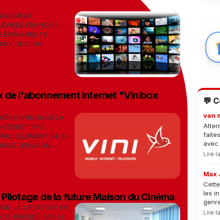
 RAREMENT
ÉVISÉS FRANÇAIS,
S ÉVÉNEMENTS
DE DE L'INA
rix de l'abonnement Internet "Vinibox
💬 
van 
YNÉSIE ANNONCE LA
Atten
NTERNET FIXE
faite
FFICIELLEMENT DE 13
avec 
MOIS (ENVIRON...
Lire 
Max 
Cette
les i
Pilotage de la future Maison du Cinéma
genre
OUR LA CRÉATION EN
Lire 
CO-PRÉSIDÉ PAR LE