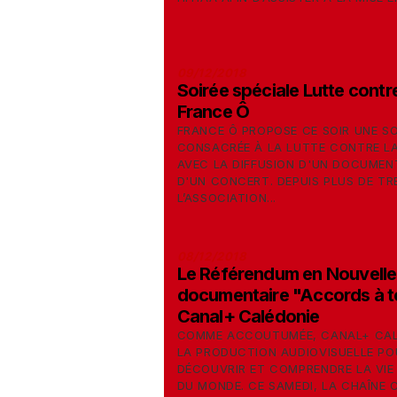
09/12/2018
Soirée spéciale Lutte cont
France Ô
FRANCE Ô PROPOSE CE SOIR UNE SO
CONSACRÉE À LA LUTTE CONTRE L
AVEC LA DIFFUSION D'UN DOCUMENTA
D'UN CONCERT. DEPUIS PLUS DE TR
L’ASSOCIATION...
08/12/2018
Le Référendum en Nouvelle
documentaire "Accords à to
Canal+ Calédonie
COMME ACCOUTUMÉE, CANAL+ CALÉ
LA PRODUCTION AUDIOVISUELLE PO
DÉCOUVRIR ET COMPRENDRE LA VIE
DU MONDE. CE SAMEDI, LA CHAÎNE 