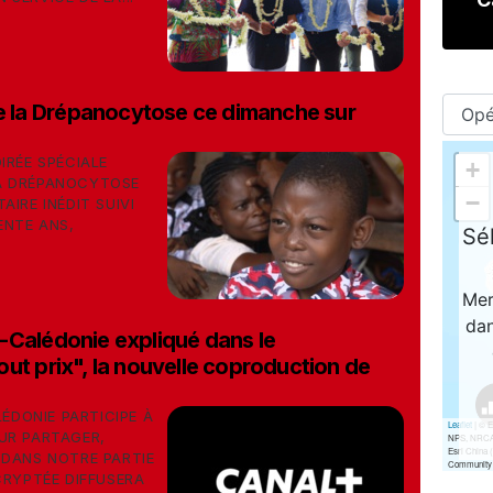
re la Drépanocytose ce dimanche sur
IRÉE SPÉCIALE
A DRÉPANOCYTOSE
IRE INÉDIT SUIVI
ENTE ANS,
-Calédonie expliqué dans le
ut prix", la nouvelle coproduction de
DONIE PARTICIPE À
UR PARTAGER,
 DANS NOTRE PARTIE
CRYPTÉE DIFFUSERA