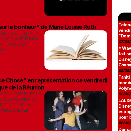
Teleno
sur le bonheur" de Marie Louise Roth
vendr
DELOUPE. ELLE VIENT
"Domé
BONNES INTENTIONS:
07/08/
R". DANS CET
« Wav
 SES
fait s
Disney
Chann
05/08/
Tahiti
ue Chose" en représentation ce vendredi
mondia
que de la Réunion
Polyné
AGE, L'ÉQUIPE DE LA
08/08/
" SE PRODUIRA CE
LALIG
IMATIQUE DE LA
Disne
ÂTRE CANTER....
espag
pour 
06/08/
Demai