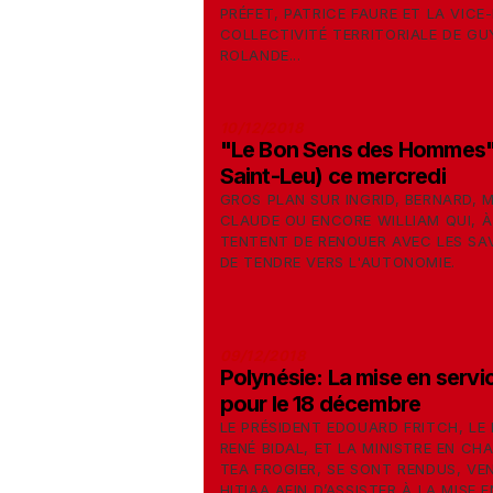
PRÉFET, PATRICE FAURE ET LA VICE
COLLECTIVITÉ TERRITORIALE DE GU
ROLANDE...
10/12/2018
"Le Bon Sens des Hommes" 
Saint-Leu) ce mercredi
GROS PLAN SUR INGRID, BERNARD, M
CLAUDE OU ENCORE WILLIAM QUI, À
TENTENT DE RENOUER AVEC LES SA
DE TENDRE VERS L'AUTONOMIE.
09/12/2018
Polynésie: La mise en serv
pour le 18 décembre
LE PRÉSIDENT EDOUARD FRITCH, L
RENÉ BIDAL, ET LA MINISTRE EN CH
TEA FROGIER, SE SONT RENDUS, VEN
HITIAA AFIN D’ASSISTER À LA MISE E