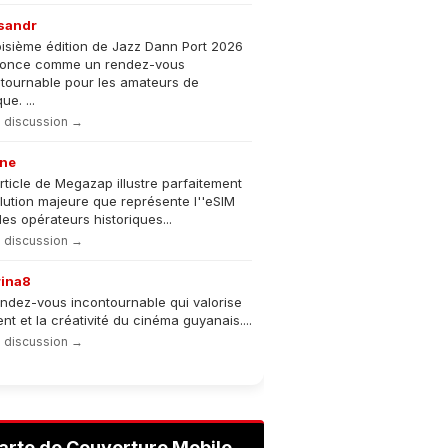
sandr
oisième édition de Jazz Dann Port 2026
nonce comme un rendez-vous
tournable pour les amateurs de
e. ...
la discussion →
ne
rticle de Megazap illustre parfaitement
olution majeure que représente l''eSIM
les opérateurs historiques...
la discussion →
rina8
ndez-vous incontournable qui valorise
lent et la créativité du cinéma guyanais....
la discussion →
arte de Couverture Mobile