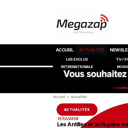
ACCUEIL
ACTUALITÉS
NEWSLE
LES EXCLUS
TV / 
INTERNATIONALE
MUSI
Accueil
>
Actualités
ACTUALITÉS
11/12/2018
Les Antilles et la Guyane tr