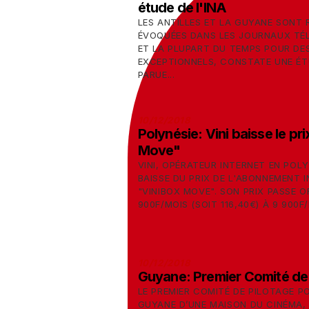
étude de l'INA
LES ANTILLES ET LA GUYANE SONT
ÉVOQUÉES DANS LES JOURNAUX TÉL
ET LA PLUPART DU TEMPS POUR DE
EXCEPTIONNELS, CONSTATE UNE ÉTU
PARUE...
10/12/2018
Polynésie: Vini baisse le p
Move"
VINI, OPÉRATEUR INTERNET EN POL
BAISSE DU PRIX DE L'ABONNEMENT I
"VINIBOX MOVE". SON PRIX PASSE O
900F/MOIS (SOIT 116,40€) À 9 900F/
10/12/2018
Guyane: Premier Comité de 
LE PREMIER COMITÉ DE PILOTAGE P
GUYANE D’UNE MAISON DU CINÉMA, 