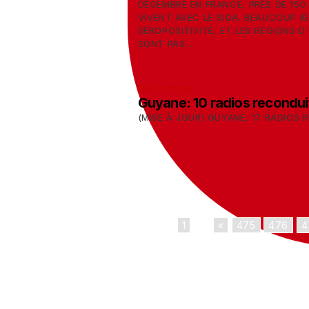
DÉCEMBRE EN FRANCE, PRÈS DE 150
VIVENT AVEC LE SIDA. BEAUCOUP I
SÉROPOSITIVITÉ, ET LES RÉGIONS 
SONT PAS...
05/12/2018
Guyane: 10 radios recondui
(MISE À JOUR) GUYANE: 17 RADIOS 
1
...
«
475
476
4