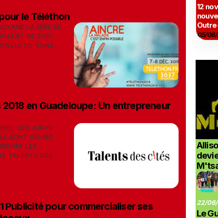
12 no
pour le Téléthon
nouve
Outre
GUYANE LA 1ÈRE SE
05/08/
FAISANT DE SON
MESSES DE DONS
s 2018 en Guadeloupe: Un entrepreneur
BRE, DES JURYS
SE SONT RÉUNIS
Allis
SIGNER LES
devi
S TALENTS DES
M'ts
22/06/
1 Publicité pour commercialiser ses
Le G