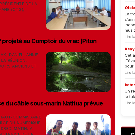
-PRÉSIDENTE DE LA
Olek
YANE (CTG),
La tr
s’an
incon
musiqu
Lire 
projeté au Comptoir du vrac (Piton
Keyy
AX, DANIEL, ANNIE-
Cet a
 LA RÉUNION,
l''év
VOIRS ANCIENS ET
pour 
Lire 
kata
Un re
le ta
ice du câble sous-marin Natitua prévue
Lire 
E HAUT-COMMISSAIRE
ARGE DU NUMÉRIQUE,
DREDI MATIN, À
N SERVICE DE LA...
C