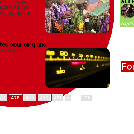
à La 
 000 PERSONNES
GNORENT LEUR
D'OUTRE-MER NE
04/07/
tes pour cinq ans
RECONDUITES !
Fo
77
478
479
480
481
»
...
715