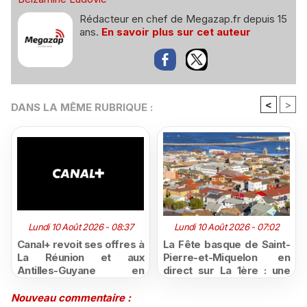
Rédacteur en chef de Megazap.fr depuis 15
ans.
En savoir plus sur cet auteur
<
>
DANS LA MÊME RUBRIQUE :
Lundi 10 Août 2026 - 08:37
Lundi 10 Août 2026 - 07:02
Canal+ revoit ses offres à
La Fête basque de Saint-
La Réunion et aux
Pierre-et-Miquelon en
Antilles-Guyane en
direct sur La 1ère : une
combinant désormais
semaine de traditions, de
fibre et contenus
sport et de festivités à
Nouveau commentaire :