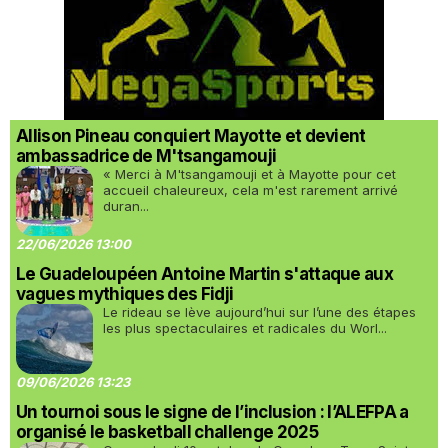
Allison Pineau conquiert Mayotte et devient
ambassadrice de M'tsangamouji
« Merci à M'tsangamouji et à Mayotte pour cet
accueil chaleureux, cela m'est rarement arrivé
duran...
22/06/2026 13:00
Le Guadeloupéen Antoine Martin s'attaque aux
vagues mythiques des Fidji
Le rideau se lève aujourd’hui sur l’une des étapes
les plus spectaculaires et radicales du Worl...
09/06/2026 13:23
Un tournoi sous le signe de l’inclusion : l’ALEFPA a
organisé le basketball challenge 2025