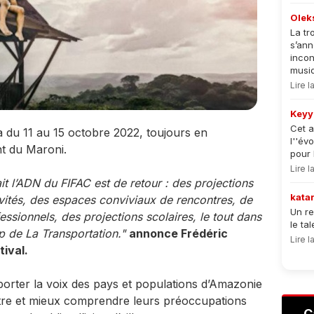
Olek
La tr
s’an
incon
musiqu
Lire 
Keyy
Cet a
a du 11 au 15 octobre 2022, toujours en
l''év
t du Maroni.
pour 
Lire 
it l’ADN du FIFAC est de retour : des projections
kata
invités, des espaces conviviaux de rencontres, de
Un re
ssionnels, des projections scolaires, le tout dans
le ta
p de La Transportation."
annonce Frédéric
Lire 
ival.
 porter la voix des pays et populations d’Amazonie
ître et mieux comprendre leurs préoccupations
C