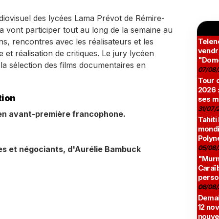
diovisuel des lycées Lama Prévot de Rémire-
 vont participer tout au long de la semaine au
s, rencontres avec les réalisateurs et les
Teleno
vendr
 et réalisation de critiques. Le jury lycéen
"Domé
la sélection des films documentaires en
07/08/
Tour c
2026 :
tion
ses m
31/07/
 en avant-première francophone.
Tahiti
mondia
Polyné
05/08/
es et négociants, d'Aurélie Bambuck
"Murmu
Caraï
perso
06/08/
Demai
12 no
nouve