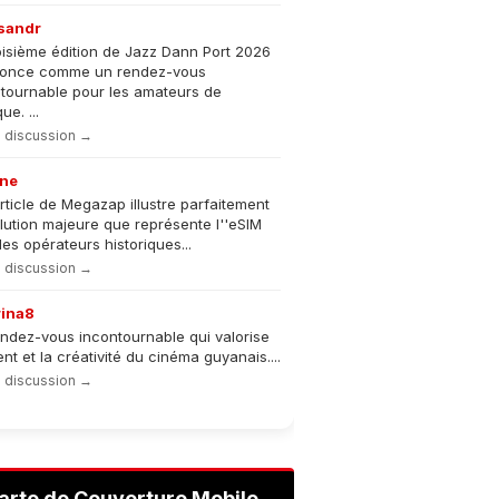
sandr
oisième édition de Jazz Dann Port 2026
nonce comme un rendez-vous
tournable pour les amateurs de
e. ...
la discussion →
ne
rticle de Megazap illustre parfaitement
olution majeure que représente l''eSIM
les opérateurs historiques...
la discussion →
rina8
ndez-vous incontournable qui valorise
lent et la créativité du cinéma guyanais....
la discussion →
arte de Couverture Mobile