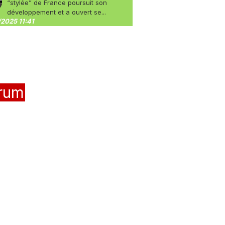
“stylée” de France poursuit son
développement et a ouvert se...
2025 11:41
rum