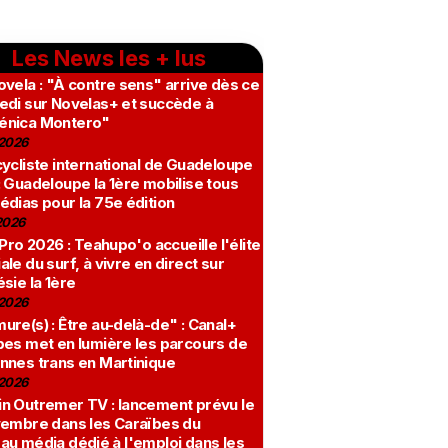
Les News les + lus
vela : "À contre sens" arrive dès ce
edi sur Novelas+ et succède à
nica Montero"
2026
ycliste international de Guadeloupe
 Guadeloupe la 1ère mobilise tous
édias pour la 75e édition
2026
 Pro 2026 : Teahupo'o accueille l'élite
le du surf, à vivre en direct sur
sie la 1ère
2026
re(s) : Être au-delà-de" : Canal+
bes met en lumière les parcours de
nnes trans en Martinique
2026
n Outremer TV : lancement prévu le
vembre dans les Caraïbes du
au média dédié à l'emploi dans les