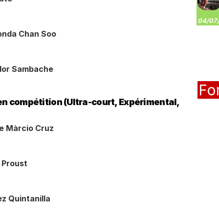
04/07/
onda Chan Soo
ndor Sambache
Fo
 en compétition (Ultra-court, Expérimental,
e Màrcio Cruz
 Proust
z Quintanilla