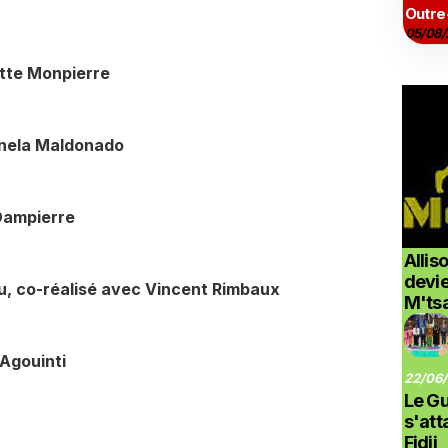
Outre
05/08/
tte Monpierre
ianela Maldonado
Dampierre
Allis
devi
au, co-réalisé avec Vincent Rimbaux
M'ts
 Agouinti
22/06/
Le G
s'at
Fidji