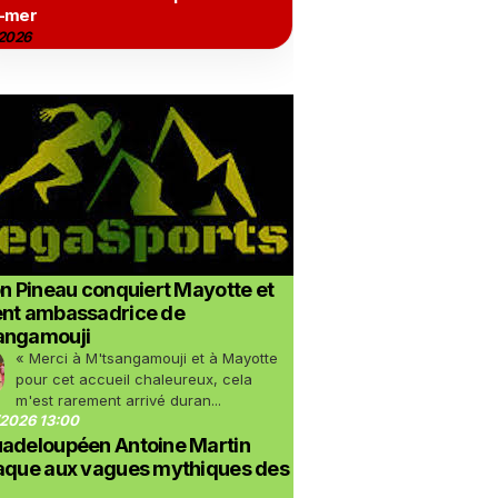
-mer
2026
on Pineau conquiert Mayotte et
ent ambassadrice de
angamouji
« Merci à M'tsangamouji et à Mayotte
pour cet accueil chaleureux, cela
m'est rarement arrivé duran...
2026 13:00
uadeloupéen Antoine Martin
taque aux vagues mythiques des