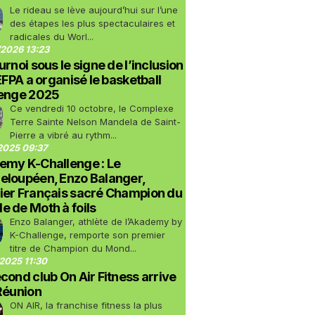
Le rideau se lève aujourd’hui sur l’une
des étapes les plus spectaculaires et
radicales du Worl...
2026 13:23
urnoi sous le signe de l’inclusion
LEFPA a organisé le basketball
lenge 2025
Ce vendredi 10 octobre, le Complexe
Terre Sainte Nelson Mandela de Saint-
Pierre a vibré au rythm...
2025 09:37
emy K-Challenge : Le
eloupéen, Enzo Balanger,
ier Français sacré Champion du
 de Moth à foils
Enzo Balanger, athlète de l’Akademy by
K-Challenge, remporte son premier
titre de Champion du Mond...
2025 11:30
cond club On Air Fitness arrive
Réunion
ON AIR, la franchise fitness la plus