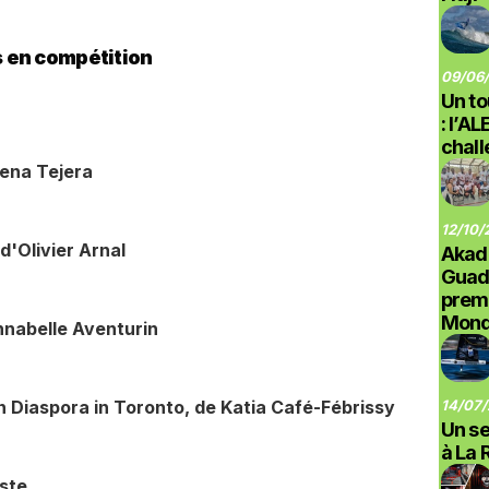
 en compétition
09/06/
Un to
: l’A
chal
lena Tejera
12/10/
d'Olivier Arnal
Akad
Guad
prem
Monde
nnabelle Aventurin
n Diaspora in Toronto, de Katia Café-Fébrissy
14/07/
Un se
à La 
ste