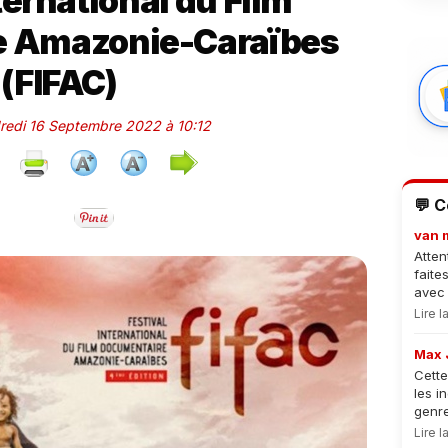
ternational du Film
e Amazonie-Caraïbes
(FIFAC)
dredi 16 Septembre 2022 à 10:12
💬 
van 
Atten
faite
avec 
Lire 
Max 
Cette
les i
genre
Lire 