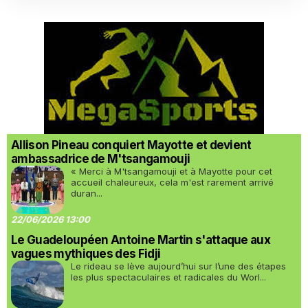
Allison Pineau conquiert Mayotte et devient
ambassadrice de M'tsangamouji
« Merci à M'tsangamouji et à Mayotte pour cet
accueil chaleureux, cela m'est rarement arrivé
duran...
22/06/2026 13:00
Le Guadeloupéen Antoine Martin s'attaque aux
vagues mythiques des Fidji
Le rideau se lève aujourd’hui sur l’une des étapes
les plus spectaculaires et radicales du Worl...