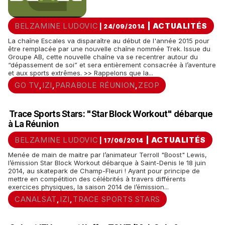
BELZAMINE LUDOVIC
|
ACTUALITÉS
| 24/09/2014
La chaîne Escales va disparaître au début de l'année 2015 pour
être remplacée par une nouvelle chaîne nommée Trek. Issue du
Groupe AB, cette nouvelle chaîne va se recentrer autour du
“dépassement de soi” et sera entièrement consacrée à l’aventure
et aux sports extrêmes. >> Rappelons que la...
GO TV
IZI
PARABOLE RÉUNION
ZEOP
,
,
,
Trace Sports Stars: "Star Block Workout" débarque
à La Réunion
BELZAMINE LUDOVIC
|
ACTUALITÉS
| 17/06/2014
Menée de main de maitre par l’animateur Terroll "Boost" Lewis,
l’émission Star Block Workout débarque à Saint-Denis le 18 juin
2014, au skatepark de Champ-Fleuri ! Ayant pour principe de
mettre en compétition des célébrités à travers différents
exercices physiques, la saison 2014 de l’émission...
CANALSAT
IZI
TRACE SPORTS STARS
,
,