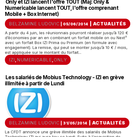
Only et IZI lancent l'offre TOUT (Maj: Only &
Numericable lancent TOUT, l'offre comprenant
Mobile + Box Internet)
BELZAMINE LUDOVIC
|
ACTUALITÉS
| 05/06/2014
A partir du 4 juin, les réunionnais pourront réaliser jusqu’à 120 €
d’économies par an en combinant un forfait mobile on ou Next²
avec un forfait Box IZI Prima ou Premium (en formule avec
engagement). La remise, qui peut se monter jusqu’à 10 € / mois,
est appliquée sur le montant du forfait...
IZI
NUMERICABLE
ONLY
,
,
Les salariés de Mobius Technology - IZI en grève
illimitée à partir de Lundi
BELZAMINE LUDOVIC
|
ACTUALITÉS
| 31/05/2014
La CFDT annonce une grève illimitée des salariés de Mobius
Technology-IZI qui aura lieu ce lundi. Suite à l‘acquisition de