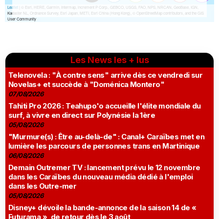
Les News les + lus
Telenovela : "À contre sens" arrive dès ce vendredi sur
Novelas+ et succède à "Doménica Montero"
07/08/2026
Tahiti Pro 2026 : Teahupo'o accueille l'élite mondiale du
surf, à vivre en direct sur Polynésie la 1ère
05/08/2026
"Murmure(s) : Être au-delà-de" : Canal+ Caraïbes met en
lumière les parcours de personnes trans en Martinique
06/08/2026
Demain Outremer TV : lancement prévu le 12 novembre
dans les Caraïbes du nouveau média dédié à l'emploi
dans les Outre-mer
05/08/2026
Disney+ dévoile la bande-annonce de la saison 14 de «
Futurama », de retour dès le 3 août