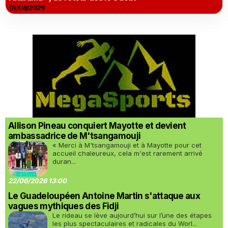
01/08/2026
Allison Pineau conquiert Mayotte et devient
ambassadrice de M'tsangamouji
« Merci à M'tsangamouji et à Mayotte pour cet
accueil chaleureux, cela m'est rarement arrivé
duran...
22/06/2026 13:00
Le Guadeloupéen Antoine Martin s'attaque aux
vagues mythiques des Fidji
Le rideau se lève aujourd’hui sur l’une des étapes
les plus spectaculaires et radicales du Worl...