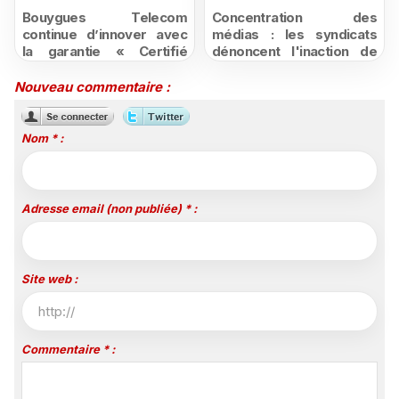
Bouygues Telecom
Concentration des
continue d’innover avec
médias : les syndicats
la garantie « Certifié
dénoncent l'inaction de
moins cher ou remboursé
l'État après la décision du
»
Conseil d'État
Nouveau commentaire :
Nom * :
Adresse email (non publiée) * :
Site web :
Commentaire * :