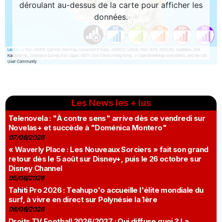
Les News les + lus
Telenovela : "À contre sens" arrive dès ce vendredi sur
Novelas+ et succède à "Doménica Montero"
07/08/2026
« Waverly Place : Les Nouveaux Sorciers » fait son grand
retour dès le 5 août sur Disney+, puis le 26 octobre sur
Disney Channel
05/08/2026
Tahiti Pro 2026 : Teahupo'o accueille l'élite mondiale du
surf, à vivre en direct sur Polynésie la 1ère
08/08/2026
Droits TV Football 2026/2027 : Qui diffuse quoi ? La