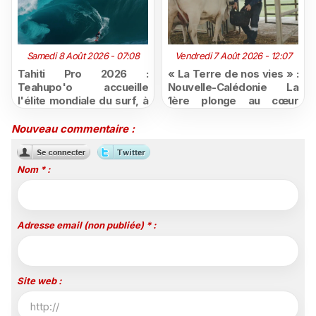
Samedi 8 Août 2026 - 07:08
Vendredi 7 Août 2026 - 12:07
Tahiti Pro 2026 :
« La Terre de nos vies » :
Teahupo'o accueille
Nouvelle-Calédonie La
l'élite mondiale du surf, à
1ère plonge au cœur
vivre en direct sur
d'une ruralité en pleine
Polynésie la 1ère
mutation
Nouveau commentaire :
Nom * :
Adresse email (non publiée) * :
Site web :