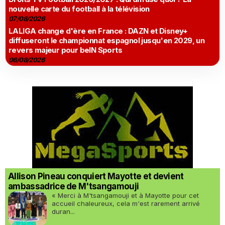
nouvelle carte du football à la télévision
07/08/2026
LALIGA change d'ère en France : DAZN et Disney+
diffuseront le championnat espagnol jusqu'en 2029, un
revers majeur pour beIN Sports
06/08/2026
Allison Pineau conquiert Mayotte et devient
ambassadrice de M'tsangamouji
« Merci à M'tsangamouji et à Mayotte pour cet
accueil chaleureux, cela m'est rarement arrivé
duran...