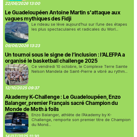
22/06/2026 13:00
Le Guadeloupéen Antoine Martin s'attaque aux
vagues mythiques des Fidji
Le rideau se lève aujourd’hui sur l’une des étapes
les plus spectaculaires et radicales du Worl...
09/06/2026 13:23
Un tournoi sous le signe de l’inclusion : l’ALEFPA a
organisé le basketball challenge 2025
Ce vendredi 10 octobre, le Complexe Terre Sainte
Nelson Mandela de Saint-Pierre a vibré au rythm...
12/10/2025 09:37
Akademy K-Challenge : Le Guadeloupéen, Enzo
Balanger, premier Français sacré Champion du
Monde de Moth à foils
Enzo Balanger, athlète de l’Akademy by K-
Challenge, remporte son premier titre de Champion
du Mond...
14/07/2025 11:30