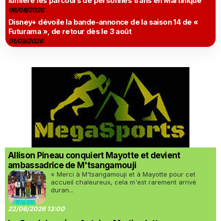
lumière les parcours de personnes trans en Martinique
06/08/2026
Disney+ dévoile la bande-annonce de la saison 14 de «
Futurama », de retour dès le 3 août
01/08/2026
Allison Pineau conquiert Mayotte et devient
ambassadrice de M'tsangamouji
« Merci à M'tsangamouji et à Mayotte pour cet
accueil chaleureux, cela m'est rarement arrivé
duran...
22/06/2026 13:00