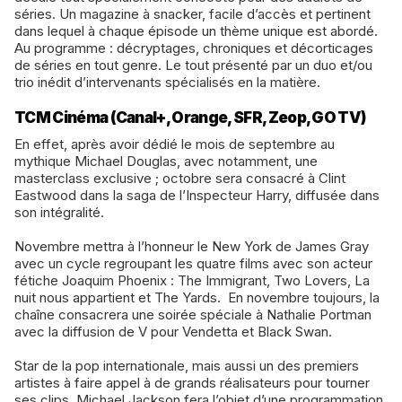
séries. Un magazine à snacker, facile d’accès et pertinent
dans lequel à chaque épisode un thème unique est abordé.
Au programme : décryptages, chroniques et décorticages
de séries en tout genre. Le tout présenté par un duo et/ou
trio inédit d’intervenants spécialisés en la matière.
TCM Cinéma (Canal+, Orange, SFR, Zeop, GO TV)
En effet, après avoir dédié le mois de septembre au
mythique Michael Douglas, avec notamment, une
masterclass exclusive ; octobre sera consacré à Clint
Eastwood dans la saga de l’Inspecteur Harry, diffusée dans
son intégralité.
Novembre mettra à l’honneur le New York de James Gray
avec un cycle regroupant les quatre films avec son acteur
fétiche Joaquim Phoenix : The Immigrant, Two Lovers, La
nuit nous appartient et The Yards. En novembre toujours, la
chaîne consacrera une soirée spéciale à Nathalie Portman
avec la diffusion de V pour Vendetta et Black Swan.
Star de la pop internationale, mais aussi un des premiers
artistes à faire appel à de grands réalisateurs pour tourner
ses clips, Michael Jackson fera l’objet d’une programmation