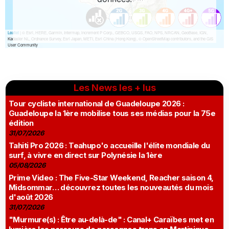
Les News les + lus
Tour cycliste international de Guadeloupe 2026 :
Guadeloupe la 1ère mobilise tous ses médias pour la 75e
édition
31/07/2026
Tahiti Pro 2026 : Teahupo'o accueille l'élite mondiale du
surf, à vivre en direct sur Polynésie la 1ère
05/08/2026
Prime Video : The Five-Star Weekend, Reacher saison 4,
Midsommar… découvrez toutes les nouveautés du mois
d'août 2026
31/07/2026
"Murmure(s) : Être au-delà-de" : Canal+ Caraïbes met en