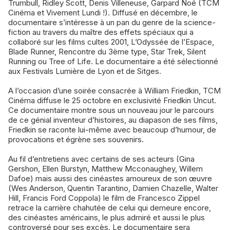
Trumbull, Ridley Scott, Denis Villeneuse, Garpard Noé (TCM
Cinéma et Vivement Lundi !). Diffusé en décembre, le
documentaire s’intéresse à un pan du genre de la science-
fiction au travers du maître des effets spéciaux qui a
collaboré sur les films cultes 2001, L’Odyssée de l’Espace,
Blade Runner, Rencontre du 3ème type, Star Trek, Silent
Running ou Tree of Life. Le documentaire a été sélectionné
aux Festivals Lumière de Lyon et de Sitges.
A l’occasion d’une soirée consacrée à William Friedkin, TCM
Cinéma diffuse le 25 octobre en exclusivité Friedkin Uncut.
Ce documentaire montre sous un nouveau jour le parcours
de ce génial inventeur d’histoires, au diapason de ses films,
Friedkin se raconte lui-même avec beaucoup d’humour, de
provocations et égrène ses souvenirs.
Au fil d’entretiens avec certains de ses acteurs (Gina
Gershon, Ellen Burstyn, Matthew Mcconaughey, Willem
Dafoe) mais aussi des cinéastes amoureux de son œuvre
(Wes Anderson, Quentin Tarantino, Damien Chazelle, Walter
Hill, Francis Ford Coppola) le film de Francesco Zippel
retrace la carrière chahutée de celui qui demeure encore,
des cinéastes américains, le plus admiré et aussi le plus
controversé pour ses excès. Le documentaire sera