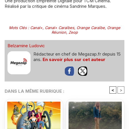
Une production Empreinte Digitale pour TCM Cinéma.
Réalisé par la critique de cinéma Sandrine Marques.
Mots Clés
:
Canal+
,
Canal+ Caraïbes
,
Orange Caraïbe
,
Orange
Réunion
,
Zeop
Belzamine Ludovic
Rédacteur en chef de Megazap.fr depuis 15
ans.
En savoir plus sur cet auteur
<
>
DANS LA MÊME RUBRIQUE :