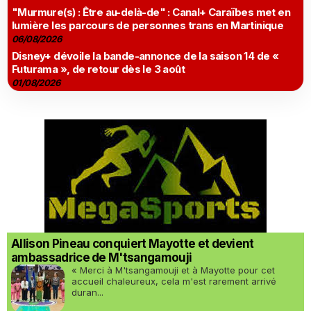
"Murmure(s) : Être au-delà-de" : Canal+ Caraïbes met en
lumière les parcours de personnes trans en Martinique
06/08/2026
Disney+ dévoile la bande-annonce de la saison 14 de «
Futurama », de retour dès le 3 août
01/08/2026
Allison Pineau conquiert Mayotte et devient
ambassadrice de M'tsangamouji
« Merci à M'tsangamouji et à Mayotte pour cet
accueil chaleureux, cela m'est rarement arrivé
duran...