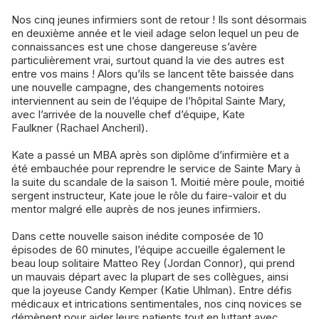
Nos cinq jeunes infirmiers sont de retour ! Ils sont désormais
en deuxième année et le vieil adage selon lequel un peu de
connaissances est une chose dangereuse s’avère
particulièrement vrai, surtout quand la vie des autres est
entre vos mains ! Alors qu’ils se lancent tête baissée dans
une nouvelle campagne, des changements notoires
interviennent au sein de l’équipe de l’hôpital Sainte Mary,
avec l’arrivée de la nouvelle chef d’équipe, Kate
Faulkner (Rachael Ancheril).
Kate a passé un MBA après son diplôme d’infirmière et a
été embauchée pour reprendre le service de Sainte Mary à
la suite du scandale de la saison 1. Moitié mère poule, moitié
sergent instructeur, Kate joue le rôle du faire-valoir et du
mentor malgré elle auprès de nos jeunes infirmiers.
Dans cette nouvelle saison inédite composée de 10
épisodes de 60 minutes, l’équipe accueille également le
beau loup solitaire Matteo Rey (Jordan Connor), qui prend
un mauvais départ avec la plupart de ses collègues, ainsi
que la joyeuse Candy Kemper (Katie Uhlman). Entre défis
médicaux et intrications sentimentales, nos cinq novices se
démènent pour aider leurs patients tout en luttant avec