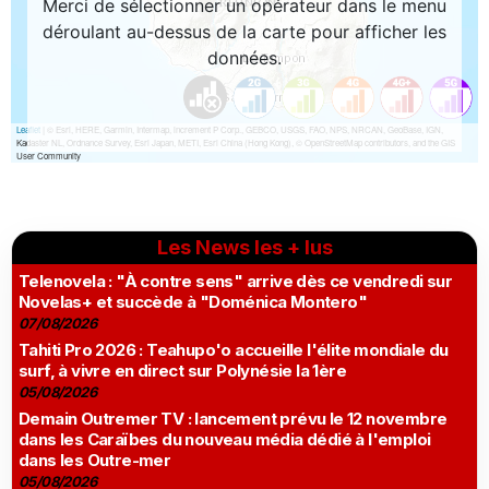
Les News les + lus
Telenovela : "À contre sens" arrive dès ce vendredi sur
Novelas+ et succède à "Doménica Montero"
07/08/2026
Tahiti Pro 2026 : Teahupo'o accueille l'élite mondiale du
surf, à vivre en direct sur Polynésie la 1ère
05/08/2026
Demain Outremer TV : lancement prévu le 12 novembre
dans les Caraïbes du nouveau média dédié à l'emploi
dans les Outre-mer
05/08/2026