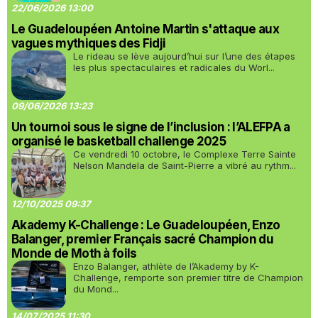
22/06/2026 13:00
Le Guadeloupéen Antoine Martin s'attaque aux
vagues mythiques des Fidji
Le rideau se lève aujourd’hui sur l’une des étapes
les plus spectaculaires et radicales du Worl...
09/06/2026 13:23
Un tournoi sous le signe de l’inclusion : l’ALEFPA a
organisé le basketball challenge 2025
Ce vendredi 10 octobre, le Complexe Terre Sainte
Nelson Mandela de Saint-Pierre a vibré au rythm...
12/10/2025 09:37
Akademy K-Challenge : Le Guadeloupéen, Enzo
Balanger, premier Français sacré Champion du
Monde de Moth à foils
Enzo Balanger, athlète de l’Akademy by K-
Challenge, remporte son premier titre de Champion
du Mond...
14/07/2025 11:30