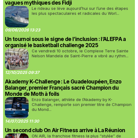
vagues mythiques des Fidji
Le rideau se lève aujourd’hui sur l’une des étapes
les plus spectaculaires et radicales du Worl...
09/06/2026 13:23
Un tournoi sous le signe de l’inclusion : l’ALEFPA a
organisé le basketball challenge 2025
Ce vendredi 10 octobre, le Complexe Terre Sainte
Nelson Mandela de Saint-Pierre a vibré au rythm...
12/10/2025 09:37
Akademy K-Challenge : Le Guadeloupéen, Enzo
Balanger, premier Français sacré Champion du
Monde de Moth à foils
Enzo Balanger, athlète de l’Akademy by K-
Challenge, remporte son premier titre de Champion
du Mond...
14/07/2025 11:30
Un second club On Air Fitness arrive à La Réunion
ON AIR, la franchise fitness la plus “stylée” de