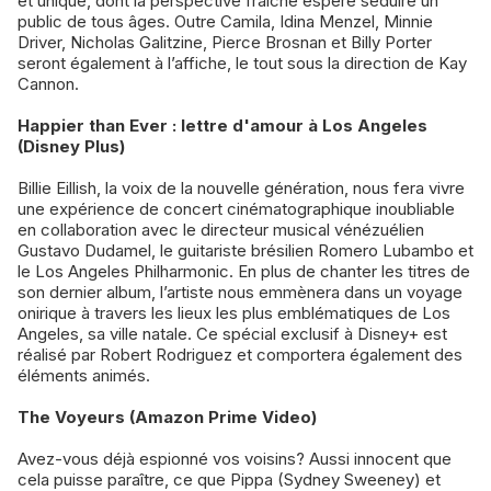
et unique, dont la perspective fraîche espère séduire un
public de tous âges. Outre Camila, Idina Menzel, Minnie
Driver, Nicholas Galitzine, Pierce Brosnan et Billy Porter
seront également à l’affiche, le tout sous la direction de Kay
Cannon.
Happier than Ever : lettre d'amour à Los Angeles
(Disney Plus)
Billie Eillish, la voix de la nouvelle génération, nous fera vivre
une expérience de concert cinématographique inoubliable
en collaboration avec le directeur musical vénézuélien
Gustavo Dudamel, le guitariste brésilien Romero Lubambo et
le Los Angeles Philharmonic. En plus de chanter les titres de
son dernier album, l’artiste nous emmènera dans un voyage
onirique à travers les lieux les plus emblématiques de Los
Angeles, sa ville natale. Ce spécial exclusif à Disney+ est
réalisé par Robert Rodriguez et comportera également des
éléments animés.
The Voyeurs (Amazon Prime Video)
Avez-vous déjà espionné vos voisins? Aussi innocent que
cela puisse paraître, ce que Pippa (Sydney Sweeney) et