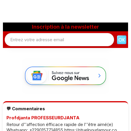
Inscription à la newsletter
💬 Commentaires
Profdjanta PROFESSEURDJANTA
Retour d''affection éfficace rapide de l''être aimé(e)
Whatsapp: +2290157714855 https://rituelpourlamour.co...