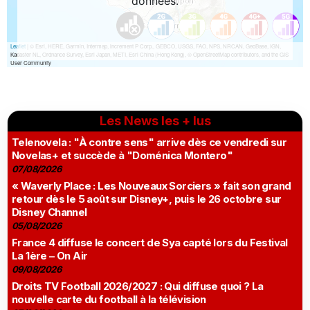
Les News les + lus
Telenovela : "À contre sens" arrive dès ce vendredi sur
Novelas+ et succède à "Doménica Montero"
07/08/2026
« Waverly Place : Les Nouveaux Sorciers » fait son grand
retour dès le 5 août sur Disney+, puis le 26 octobre sur
Disney Channel
05/08/2026
France 4 diffuse le concert de Sya capté lors du Festival
La 1ère – On Air
09/08/2026
Droits TV Football 2026/2027 : Qui diffuse quoi ? La
nouvelle carte du football à la télévision