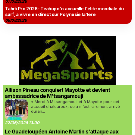
07/08/2026
Tahiti Pro 2026 : Teahupo'o accueille l'élite mondiale du
surf, à vivre en direct sur Polynésie la 1ère
08/08/2026
Allison Pineau conquiert Mayotte et devient
ambassadrice de M'tsangamouji
« Merci à M'tsangamouji et à Mayotte pour cet
accueil chaleureux, cela m'est rarement arrivé
duran...
22/06/2026 13:00
Le Guadeloupéen Antoine Martin s'attaque aux