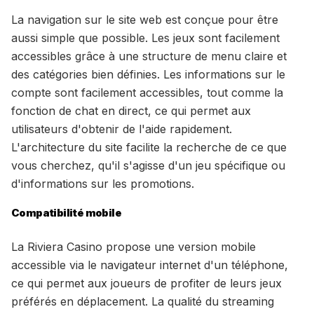
La navigation sur le site web est conçue pour être
aussi simple que possible. Les jeux sont facilement
accessibles grâce à une structure de menu claire et
des catégories bien définies. Les informations sur le
compte sont facilement accessibles, tout comme la
fonction de chat en direct, ce qui permet aux
utilisateurs d'obtenir de l'aide rapidement.
L'architecture du site facilite la recherche de ce que
vous cherchez, qu'il s'agisse d'un jeu spécifique ou
d'informations sur les promotions.
Compatibilité mobile
La Riviera Casino propose une version mobile
accessible via le navigateur internet d'un téléphone,
ce qui permet aux joueurs de profiter de leurs jeux
préférés en déplacement. La qualité du streaming