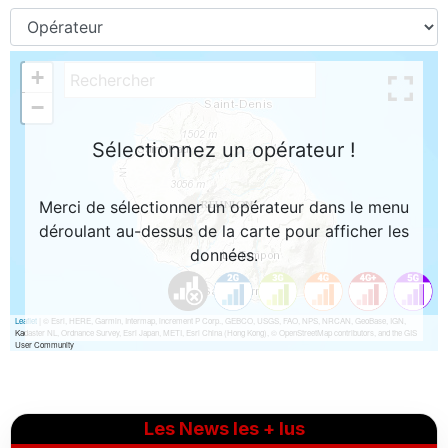
Les News les + lus