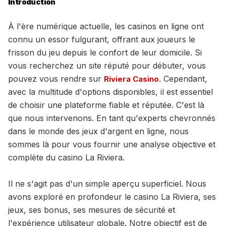
Introduction
À l'ère numérique actuelle, les casinos en ligne ont
connu un essor fulgurant, offrant aux joueurs le
frisson du jeu depuis le confort de leur domicile. Si
vous recherchez un site réputé pour débuter, vous
pouvez vous rendre sur
. Cependant,
Riviera Casino
avec la multitude d'options disponibles, il est essentiel
de choisir une plateforme fiable et réputée. C'est là
que nous intervenons. En tant qu'experts chevronnés
dans le monde des jeux d'argent en ligne, nous
sommes là pour vous fournir une analyse objective et
complète du casino La Riviera.
Il ne s'agit pas d'un simple aperçu superficiel. Nous
avons exploré en profondeur le casino La Riviera, ses
jeux, ses bonus, ses mesures de sécurité et
l'expérience utilisateur globale. Notre objectif est de