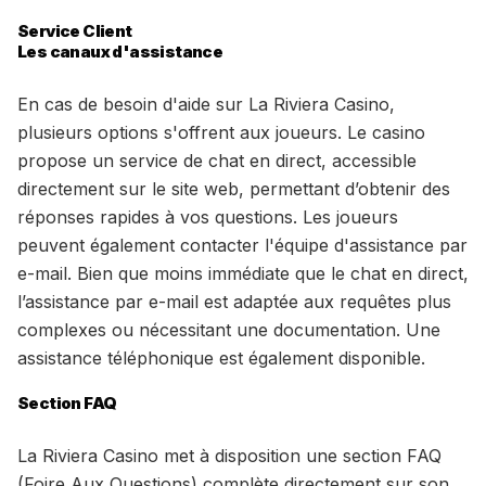
Service Client
Les canaux d'assistance
En cas de besoin d'aide sur La Riviera Casino,
plusieurs options s'offrent aux joueurs. Le casino
propose un service de chat en direct, accessible
directement sur le site web, permettant d’obtenir des
réponses rapides à vos questions. Les joueurs
peuvent également contacter l'équipe d'assistance par
e-mail. Bien que moins immédiate que le chat en direct,
l’assistance par e-mail est adaptée aux requêtes plus
complexes ou nécessitant une documentation. Une
assistance téléphonique est également disponible.
Section FAQ
La Riviera Casino met à disposition une section FAQ
(Foire Aux Questions) complète directement sur son