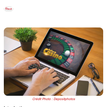
Crédit Photo : Depositphotos