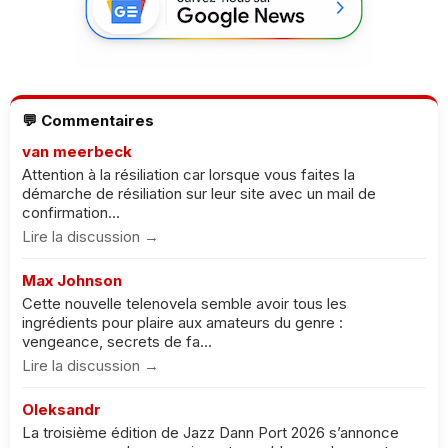
💬 Commentaires
van meerbeck
Attention à la résiliation car lorsque vous faites la
démarche de résiliation sur leur site avec un mail de
confirmation...
Lire la discussion →
Max Johnson
Cette nouvelle telenovela semble avoir tous les
ingrédients pour plaire aux amateurs du genre :
vengeance, secrets de fa...
Lire la discussion →
Oleksandr
La troisième édition de Jazz Dann Port 2026 s’annonce