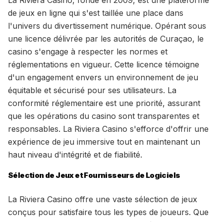
La Riviera Casino, fondé en 2009, est une plateforme
de jeux en ligne qui s'est taillée une place dans
l'univers du divertissement numérique. Opérant sous
une licence délivrée par les autorités de Curaçao, le
casino s'engage à respecter les normes et
réglementations en vigueur. Cette licence témoigne
d'un engagement envers un environnement de jeu
équitable et sécurisé pour ses utilisateurs. La
conformité réglementaire est une priorité, assurant
que les opérations du casino sont transparentes et
responsables. La Riviera Casino s'efforce d'offrir une
expérience de jeu immersive tout en maintenant un
haut niveau d'intégrité et de fiabilité.
Sélection de Jeux et Fournisseurs de Logiciels
La Riviera Casino offre une vaste sélection de jeux
conçus pour satisfaire tous les types de joueurs. Que