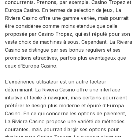
concurrents. Prenons, par exemple, Casino Tropez et
Europa Casino. En termes de sélection de jeux, La
Riviera Casino offre une gamme variée, mais pourrait
être considérée comme moins étendue que celle
proposée par Casino Tropez, qui est réputé pour son
vaste choix de machines à sous. Cependant, La Riviera
Casino se distingue par ses bonus réguliers et ses
promotions attractives, parfois plus avantageux que
ceux d'Europa Casino.
L'expérience utilisateur est un autre facteur
déterminant. La Riviera Casino offre une interface
intuitive et facile à naviguer, mais certains pourraient
préférer le design plus moderne et épuré d'Europa
Casino. En ce qui concerne les options de paiement,
La Riviera Casino propose une variété de méthodes
courantes, mais pourrait élargir ses options pour