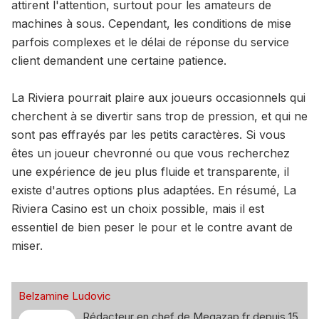
attirent l'attention, surtout pour les amateurs de
machines à sous. Cependant, les conditions de mise
parfois complexes et le délai de réponse du service
client demandent une certaine patience.
La Riviera pourrait plaire aux joueurs occasionnels qui
cherchent à se divertir sans trop de pression, et qui ne
sont pas effrayés par les petits caractères. Si vous
êtes un joueur chevronné ou que vous recherchez
une expérience de jeu plus fluide et transparente, il
existe d'autres options plus adaptées. En résumé, La
Riviera Casino est un choix possible, mais il est
essentiel de bien peser le pour et le contre avant de
miser.
Belzamine Ludovic
Rédacteur en chef de Megazap.fr depuis 15