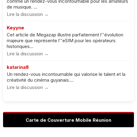
comme un rendez-vous incontournable pour les amateurs
de musique. ...
Lire la discussion →
Keyyne
Cet article de Megazap illustre parfaitement l''évolution
majeure que représente l''eSIM pour les opérateurs
historiques...
Lire la discussion →
katarina8
Un rendez-vous incontournable qui valorise le talent et la
créativité du cinéma guyanais....
Lire la discussion →
Carte de Couverture Mobile Réunion