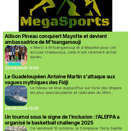
Allison Pineau conquiert Mayotte et devient
ambassadrice de M'tsangamouji
« Merci à M'tsangamouji et à Mayotte pour cet
accueil chaleureux, cela m'est rarement arrivé
duran...
22/06/2026 13:00
Le Guadeloupéen Antoine Martin s'attaque aux
vagues mythiques des Fidji
Le rideau se lève aujourd’hui sur l’une des étapes
les plus spectaculaires et radicales du Worl...
09/06/2026 13:23
Un tournoi sous le signe de l’inclusion : l’ALEFPA a
organisé le basketball challenge 2025
Ce vendredi 10 octobre, le Complexe Terre Sainte